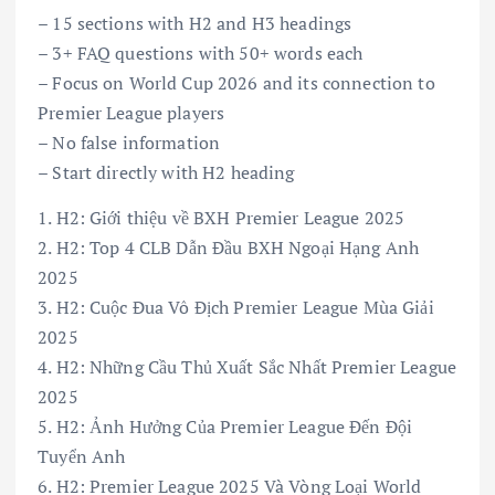
– 15 sections with H2 and H3 headings
– 3+ FAQ questions with 50+ words each
– Focus on World Cup 2026 and its connection to
Premier League players
– No false information
– Start directly with H2 heading
1. H2: Giới thiệu về BXH Premier League 2025
2. H2: Top 4 CLB Dẫn Đầu BXH Ngoại Hạng Anh
2025
3. H2: Cuộc Đua Vô Địch Premier League Mùa Giải
2025
4. H2: Những Cầu Thủ Xuất Sắc Nhất Premier League
2025
5. H2: Ảnh Hưởng Của Premier League Đến Đội
Tuyển Anh
6. H2: Premier League 2025 Và Vòng Loại World