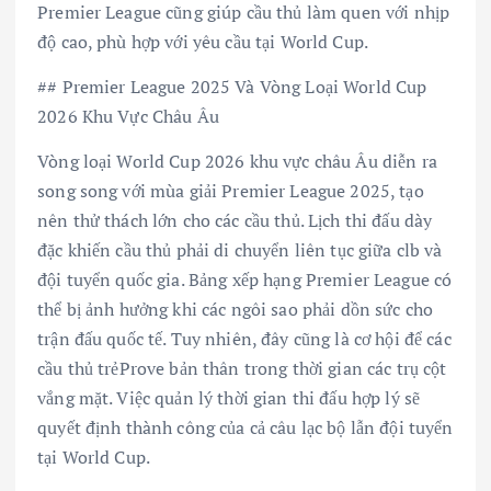
Premier League cũng giúp cầu thủ làm quen với nhịp
độ cao, phù hợp với yêu cầu tại World Cup.
## Premier League 2025 Và Vòng Loại World Cup
2026 Khu Vực Châu Âu
Vòng loại World Cup 2026 khu vực châu Âu diễn ra
song song với mùa giải Premier League 2025, tạo
nên thử thách lớn cho các cầu thủ. Lịch thi đấu dày
đặc khiến cầu thủ phải di chuyển liên tục giữa clb và
đội tuyển quốc gia. Bảng xếp hạng Premier League có
thể bị ảnh hưởng khi các ngôi sao phải dồn sức cho
trận đấu quốc tế. Tuy nhiên, đây cũng là cơ hội để các
cầu thủ trẻProve bản thân trong thời gian các trụ cột
vắng mặt. Việc quản lý thời gian thi đấu hợp lý sẽ
quyết định thành công của cả câu lạc bộ lẫn đội tuyển
tại World Cup.