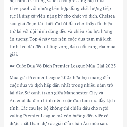
đội hình trẻ trung và lối chơi pressing hiệu quả.
Liverpool với những bản hợp đồng chất lượng tiếp
tục là ứng cử viên nặng ký cho chức vô địch. Chelsea
sau giai đoạn tái thiết đã bắt đầu cho thấy dấu hiệu
trở lại với đội hình đồng đều và chiều sâu lực lượng
ấn tượng. Top 4 này tạo nên cuộc đua tam mã kịch
tính kéo dài đến những vòng đấu cuối cùng của mùa
giải.
## Cuộc Đua Vô Địch Premier League Mùa Giải 2025
Mùa giải Premier League 2025 hứa hẹn mang đến
cuộc đua vô địch hấp dẫn nhất trong nhiều năm trở
lại đây. Sự cạnh tranh giữa Manchester City và
Arsenal đã định hình nên cuộc đua tam mã đầy kịch
tính. Các câu lạc bộ không chỉ chiến đấu cho ngôi
vương Premier League mà còn hướng đến việc có
được suất tham dự các giải đấu châu Âu mùa sau.