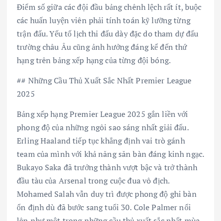
Điểm số giữa các đội đầu bảng chênh lệch rất ít, buộc
các huấn luyện viên phải tính toán kỹ lưỡng từng
trận đấu. Yếu tố lịch thi đấu dày đặc do tham dự đấu
trường châu Âu cũng ảnh hưởng đáng kể đến thứ
hạng trên bảng xếp hạng của từng đội bóng.
## Những Cầu Thủ Xuất Sắc Nhất Premier League
2025
Bảng xếp hạng Premier League 2025 gắn liền với
phong độ của những ngôi sao sáng nhất giải đấu.
Erling Haaland tiếp tục khẳng định vai trò gánh
team của mình với khả năng săn bàn đáng kinh ngạc.
Bukayo Saka đã trưởng thành vượt bậc và trở thành
đầu tàu của Arsenal trong cuộc đua vô địch.
Mohamed Salah vẫn duy trì được phong độ ghi bàn
ổn định dù đã bước sang tuổi 30. Cole Palmer nổi
lên như một trong những cầu thủ xuất sắc nhất mùa