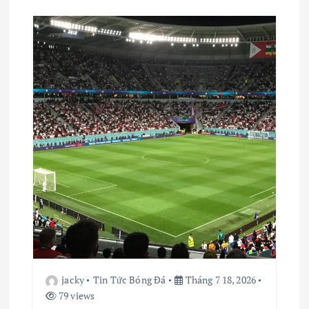
jacky
Tin Tức Bóng Đá
Tháng 7 18, 2026
79 views