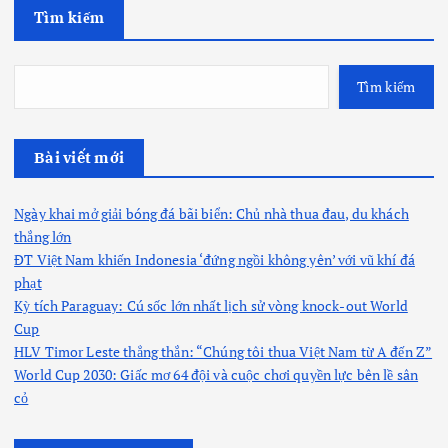
Tìm kiếm
Tìm kiếm
Bài viết mới
Ngày khai mở giải bóng đá bãi biển: Chủ nhà thua đau, du khách
thắng lớn
ĐT Việt Nam khiến Indonesia ‘đứng ngồi không yên’ với vũ khí đá
phạt
Kỳ tích Paraguay: Cú sốc lớn nhất lịch sử vòng knock-out World
Cup
HLV Timor Leste thẳng thắn: “Chúng tôi thua Việt Nam từ A đến Z”
World Cup 2030: Giấc mơ 64 đội và cuộc chơi quyền lực bên lề sân
cỏ