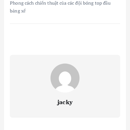
Phong cách chiến thuật của các đội bóng top đầu
bảng xế
jacky