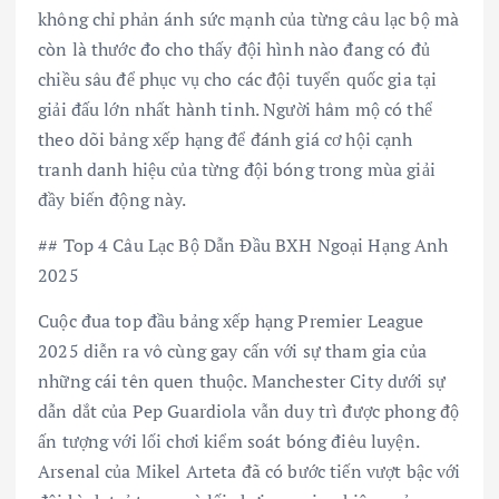
không chỉ phản ánh sức mạnh của từng câu lạc bộ mà
còn là thước đo cho thấy đội hình nào đang có đủ
chiều sâu để phục vụ cho các đội tuyển quốc gia tại
giải đấu lớn nhất hành tinh. Người hâm mộ có thể
theo dõi bảng xếp hạng để đánh giá cơ hội cạnh
tranh danh hiệu của từng đội bóng trong mùa giải
đầy biến động này.
## Top 4 Câu Lạc Bộ Dẫn Đầu BXH Ngoại Hạng Anh
2025
Cuộc đua top đầu bảng xếp hạng Premier League
2025 diễn ra vô cùng gay cấn với sự tham gia của
những cái tên quen thuộc. Manchester City dưới sự
dẫn dắt của Pep Guardiola vẫn duy trì được phong độ
ấn tượng với lối chơi kiểm soát bóng điêu luyện.
Arsenal của Mikel Arteta đã có bước tiến vượt bậc với