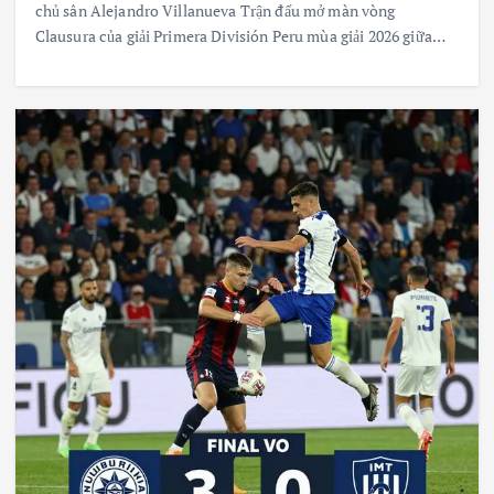
chủ sân Alejandro Villanueva Trận đấu mở màn vòng
Clausura của giải Primera División Peru mùa giải 2026 giữa…