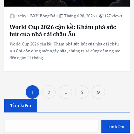
jacky
BXH Bóng Đá
Tháng 6 28, 2026
127 views
World Cup 2026 cận kề: Khám phá sức
hút của nhà cái châu Âu
World Cup 2026 cận kề: Khám phá sức hút của nhà cái châu
Âu Chỉ còn đúng một ngày nữa, chúng ta sẽ cùng đếm ngược
đến ngày 11 tháng…
1
2
…
5
P
Tìm kiếm
h
â
Tìm kiếm