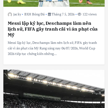
jacky
BXH Bóng Đá
Tháng 7 5, 2026
122 views
Messi lập kỷ lục, Deschamps làm nên
lịch sử, FIFA gây tranh cãi vì án phạt của
Mỹ
Messi lập kỷ lục, Deschamps làm nên lịch sử, FIFA gây tranh
cãi vì án phạt của Mỹ Rạng sáng nay 06/07/2026, World Cup
2026 tiếp tục chứng kiến những…