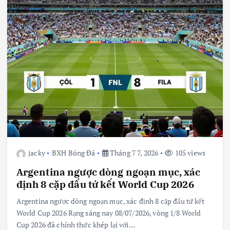
jacky
BXH Bóng Đá
Tháng 7 7, 2026
105 views
Argentina ngược dòng ngoạn mục, xác
định 8 cặp đấu tứ kết World Cup 2026
Argentina ngược dòng ngoạn mục, xác định 8 cặp đấu tứ kết
World Cup 2026 Rạng sáng nay 08/07/2026, vòng 1/8 World
Cup 2026 đã chính thức khép lại với…