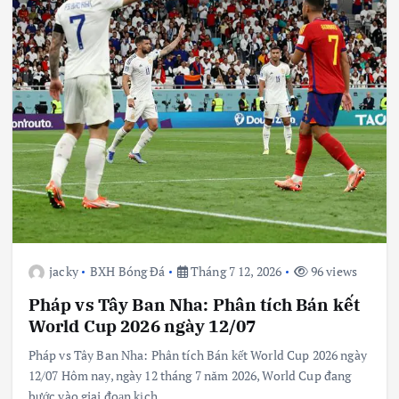
jacky
BXH Bóng Đá
Tháng 7 12, 2026
96 views
Pháp vs Tây Ban Nha: Phân tích Bán kết
World Cup 2026 ngày 12/07
Pháp vs Tây Ban Nha: Phân tích Bán kết World Cup 2026 ngày
12/07 Hôm nay, ngày 12 tháng 7 năm 2026, World Cup đang
bước vào giai đoạn kịch…