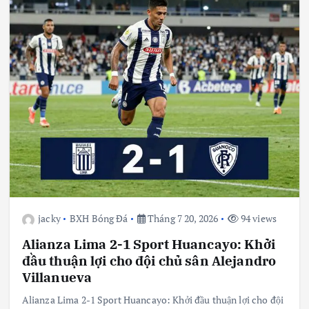
jacky
BXH Bóng Đá
Tháng 7 20, 2026
94 views
Alianza Lima 2-1 Sport Huancayo: Khởi
đầu thuận lợi cho đội chủ sân Alejandro
Villanueva
Alianza Lima 2-1 Sport Huancayo: Khởi đầu thuận lợi cho đội