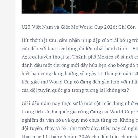
U23 Việt Nam và Giấc Mơ World Cup 2026: Chỉ Còn
Hít thở thật sâu, cảm nhận nhịp đập của trái bóng t
cửa đến với bữa tiệc bóng đá lớn nhất hành tinh – F
Azteca huyền thoại tại Thành phố Mexico sẽ là nơi ch
đánh dấu một chương mới đầy hứa hẹn cho bóng đá thế
biết bạn cũng đang hướng về ngày 11 tháng 6 năm 20
liệu giấc mơ World Cup có đang đến gần hơn với nhữ
của đội tuyển quốc gia trong tương lai không xa?
Giải đấu năm nay thực sự là một cột mốc đáng nhớ v
trong lịch sử, ba quốc gia cùng đăng cai World Cup
nghiệm đa văn hóa và quy mô chưa từng có. Không ch
đội tuyển, thay vì 32 như trước đây. Điều này có nghĩa
khai mạc 11 tháng 6 năm 2026 cho đến trận chung kế