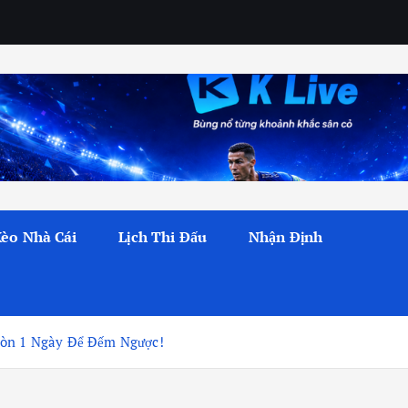
èo Nhà Cái
Lịch Thi Đấu
Nhận Định
Còn 1 Ngày Để Đếm Ngược!