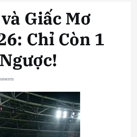
 và Giấc Mơ
6: Chỉ Còn 1
Ngược!
mments