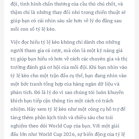
đội, tình hình chấn thương của cầu thủ chủ chốt, và
thậm chí là những thay đổi nhỏ trong chiến thuật sẽ
giúp bạn có cái nhìn sâu sắc hơn về lý do đằng sau
mỗi con số tỷ lệ kèo.
Việc đọc hiểu tỷ lệ kèo không chỉ dành cho những
người tham gia cá cược, mà còn là một kỹ năng giá
trị giúp bạn hiểu rõ hơn về cách các chuyên gia và thị
trường đánh giá cơ hội của mỗi đội. Khi bạn nhìn vào
tỷ lệ kèo cho một trận đấu cụ thể, bạn đang nhìn vào
một bức tranh tổng hợp của hàng ngàn dữ liệu và
phân tích. Đó là lý do vì sao chúng tôi luôn khuyến
khích bạn tiếp cận thông tin một cách có trách
nhiệm. Hãy xem tỷ lệ kèo như một công cụ hỗ trợ để
tăng thêm phần kịch tính và chiều sâu cho trải
nghiệm theo dõi World Cup của bạn. Với một giải
đấu lớn như World Cup 2026, sự biến động của tỷ lệ