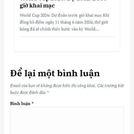
giờ khai mạc
World Cup 2026: Dự đoán trước giờ khai mạc Khi
đồng hồ điểm ngày 11 tháng 6 năm 2026, thế giới
bóng đá sẽ chính thức bước vào kỳ World…
Để lại một bình luận
Email của bạn sẽ không được hiển thị công khai.
Các trường bắt
buộc được đánh dấu
*
Bình luận
*