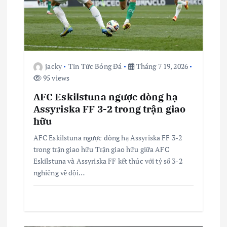
v
i
ế
jacky
Tin Tức Bóng Đá
Tháng 7 19, 2026
t
95 views
AFC Eskilstuna ngược dòng hạ
Assyriska FF 3-2 trong trận giao
hữu
AFC Eskilstuna ngược dòng hạ Assyriska FF 3-2
trong trận giao hữu Trận giao hữu giữa AFC
Eskilstuna và Assyriska FF kết thúc với tỷ số 3-2
nghiêng về đội…