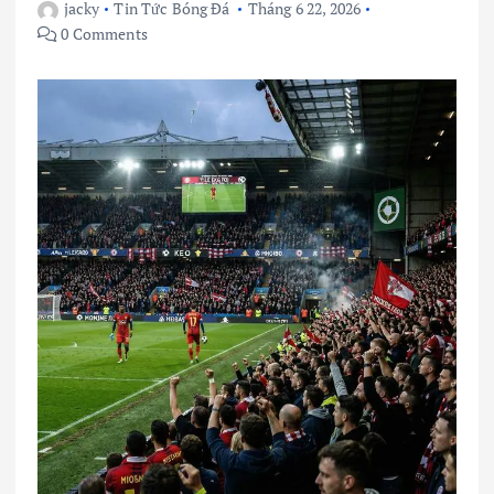
jacky
Tin Tức Bóng Đá
Tháng 6 22, 2026
0 Comments