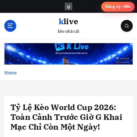
S
Đăng ký +88k
k
i
klive
p
kèo nhà cái
t
o
c
o
n
t
Home
e
n
t
Tỷ Lệ Kèo World Cup 2026:
Toàn Cảnh Trước Giờ G Khai
Mạc Chỉ Còn Một Ngày!