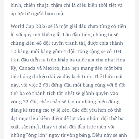
hình, chiến thuật, thậm chí là điều kiện thời tiết và
áp lực từ người hâm mộ.
World Cup 2026 sẽ là một giải đấu chưa từng có tiền
lệ với quy mô khổng lồ. Lần đầu tiên, chúng ta sẽ
chứng kiến 48 đội tuyển tranh tài, được chia thành
12 bảng, mỗi bảng gồm 4 đội. Tổng cộng sẽ có 104
trận đấu diễn ra trên khắp ba quốc gia chủ nhà: Hoa
Kỳ, Canada và Mexico, hứa hẹn mang đến một bữa
tiệc bóng đá kéo dài và đầy kịch tính. Thể thức mới
này, với việc 2 đội đứng đầu mỗi bảng cùng với 8 đội
thứ ba có thành tích tốt nhất sẽ giành quyền vào
vòng 32 đội, chắc chắn sẽ tạo ra những biến động
đáng kể trong các tỷ lệ kèo. Các đội yếu hơn có thể
đặt mục tiêu kiếm điểm để lọt vào nhóm đội thứ ba
xuất sắc nhất, thay vì phải đối đầu trực diện với
những “ông lớn” ngay từ vòng bảng. Điều này sẽ ảnh