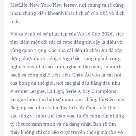
MetLife, New York/New Jersey, nơi chúng ta sẽ cùng
nhau chứng kiến khoảnh khắc lịch sử của nhà vô địch
mới.
Với quy mô và sự phức tạp của World Cup 2026, việc
tìm kiếm một đối tác cá cược đáng tin cậy là điều vô
cùng quan trọng. Các nhà cái đến từ châu Âu đã xây
dựng được danh tiếng vững chắc trong ngành công
nghiệp này nhờ vào kinh nghiệm lâu năm, sự minh
bạch và công nghệ tiên tiến. Châu Âu vốn là cái nôi
của bóng đá thế giới, nơi các giải đấu hàng đầu như
Premier League, La Liga, Serie A hay Champions
League luôn thu hút sự quan tâm khổng lồ. Điều này
đã giúp các nhà cái tại đây tích lũy được kiến thức
sâu rộng về môn thể thao vua, từ đó cung cấp những
tỷ lệ cược cạnh tranh và đa dạng nhất. Bạn sẽ tìm
thấy không chỉ các kèo cược truyền thống mà còn vô