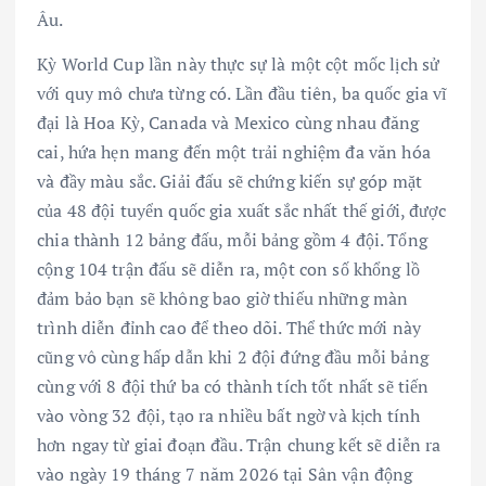
Âu.
Kỳ World Cup lần này thực sự là một cột mốc lịch sử
với quy mô chưa từng có. Lần đầu tiên, ba quốc gia vĩ
đại là Hoa Kỳ, Canada và Mexico cùng nhau đăng
cai, hứa hẹn mang đến một trải nghiệm đa văn hóa
và đầy màu sắc. Giải đấu sẽ chứng kiến sự góp mặt
của 48 đội tuyển quốc gia xuất sắc nhất thế giới, được
chia thành 12 bảng đấu, mỗi bảng gồm 4 đội. Tổng
cộng 104 trận đấu sẽ diễn ra, một con số khổng lồ
đảm bảo bạn sẽ không bao giờ thiếu những màn
trình diễn đỉnh cao để theo dõi. Thể thức mới này
cũng vô cùng hấp dẫn khi 2 đội đứng đầu mỗi bảng
cùng với 8 đội thứ ba có thành tích tốt nhất sẽ tiến
vào vòng 32 đội, tạo ra nhiều bất ngờ và kịch tính
hơn ngay từ giai đoạn đầu. Trận chung kết sẽ diễn ra
vào ngày 19 tháng 7 năm 2026 tại Sân vận động