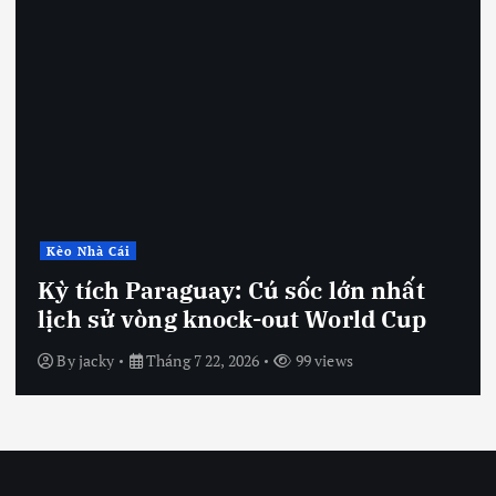
Kèo Nhà Cái
Kỳ tích Paraguay: Cú sốc lớn nhất
lịch sử vòng knock-out World Cup
By
jacky
Tháng 7 22, 2026
99 views