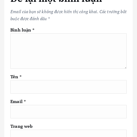
Email của bạn sẽ không được hiển thị công khai.
Các trường bắt
buộc được đánh dấu
*
Bình luận
*
Tên
*
Email
*
Trang web