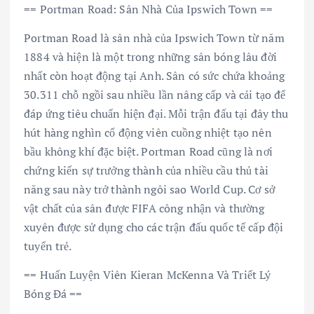
== Portman Road: Sân Nhà Của Ipswich Town ==
Portman Road là sân nhà của Ipswich Town từ năm
1884 và hiện là một trong những sân bóng lâu đời
nhất còn hoạt động tại Anh. Sân có sức chứa khoảng
30.311 chỗ ngồi sau nhiều lần nâng cấp và cải tạo để
đáp ứng tiêu chuẩn hiện đại. Mỗi trận đấu tại đây thu
hút hàng nghìn cổ động viên cuồng nhiệt tạo nên
bầu không khí đặc biệt. Portman Road cũng là nơi
chứng kiến sự trưởng thành của nhiều cầu thủ tài
năng sau này trở thành ngôi sao World Cup. Cơ sở
vật chất của sân được FIFA công nhận và thường
xuyên được sử dụng cho các trận đấu quốc tế cấp đội
tuyển trẻ.
== Huấn Luyện Viên Kieran McKenna Và Triết Lý
Bóng Đá ==