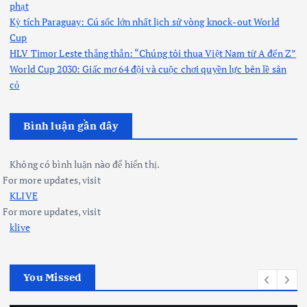
phạt
Kỳ tích Paraguay: Cú sốc lớn nhất lịch sử vòng knock-out World
Cup
HLV Timor Leste thẳng thắn: “Chúng tôi thua Việt Nam từ A đến Z”
World Cup 2030: Giấc mơ 64 đội và cuộc chơi quyền lực bên lề sân
cỏ
Bình luận gần đây
Không có bình luận nào để hiển thị.
For more updates, visit
KLIVE
For more updates, visit
klive
You Missed