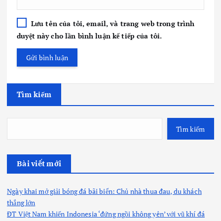
Lưu tên của tôi, email, và trang web trong trình
duyệt này cho lần bình luận kế tiếp của tôi.
Tìm kiếm
Tìm kiếm
Bài viết mới
Ngày khai mở giải bóng đá bãi biển: Chủ nhà thua đau, du khách
thắng lớn
ĐT Việt Nam khiến Indonesia ‘đứng ngồi không yên’ với vũ khí đá