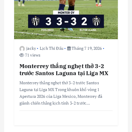
b
à
i
v
jacky
Lịch Thi Đấu
Tháng 7 19, 2026
71 views
i
Monterrey thắng nghẹt thở 3-2
trước Santos Laguna tại Liga MX
ế
Monterrey thắng nghẹt thở 3-2 trước Santos
Laguna tại Liga MX Trong khuôn khổ vòng 1
t
Apertura 2026 của Liga Mexico, Monterrey đã
giành chiến thắng kịch tính 3-2 trước…