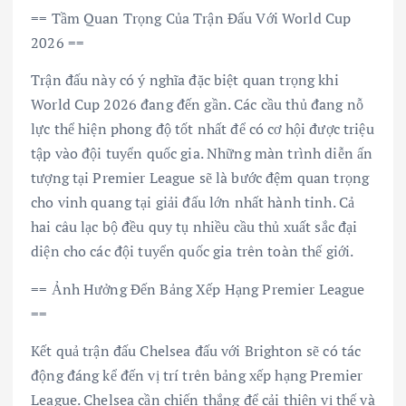
== Tầm Quan Trọng Của Trận Đấu Với World Cup
2026 ==
Trận đấu này có ý nghĩa đặc biệt quan trọng khi
World Cup 2026 đang đến gần. Các cầu thủ đang nỗ
lực thể hiện phong độ tốt nhất để có cơ hội được triệu
tập vào đội tuyển quốc gia. Những màn trình diễn ấn
tượng tại Premier League sẽ là bước đệm quan trọng
cho vinh quang tại giải đấu lớn nhất hành tinh. Cả
hai câu lạc bộ đều quy tụ nhiều cầu thủ xuất sắc đại
diện cho các đội tuyển quốc gia trên toàn thế giới.
== Ảnh Hưởng Đến Bảng Xếp Hạng Premier League
==
Kết quả trận đấu Chelsea đấu với Brighton sẽ có tác
động đáng kể đến vị trí trên bảng xếp hạng Premier
League. Chelsea cần chiến thắng để cải thiện vị thế và