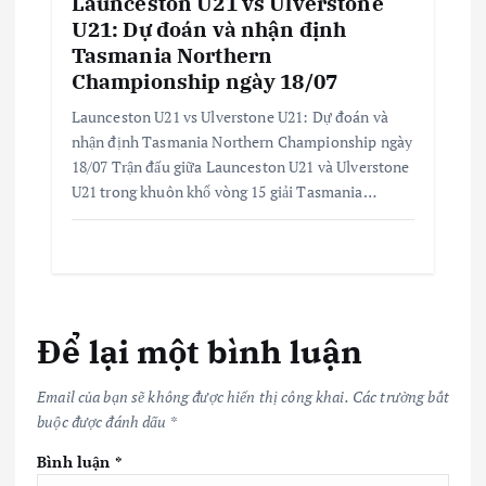
Launceston U21 vs Ulverstone
U21: Dự đoán và nhận định
Tasmania Northern
Championship ngày 18/07
Launceston U21 vs Ulverstone U21: Dự đoán và
nhận định Tasmania Northern Championship ngày
18/07 Trận đấu giữa Launceston U21 và Ulverstone
U21 trong khuôn khổ vòng 15 giải Tasmania…
Để lại một bình luận
Email của bạn sẽ không được hiển thị công khai.
Các trường bắt
buộc được đánh dấu
*
Bình luận
*