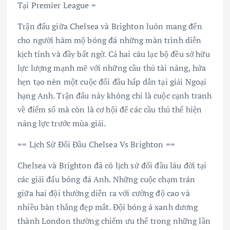
Tại Premier League =
Trận đấu giữa Chelsea và Brighton luôn mang đến
cho người hâm mộ bóng đá những màn trình diễn
kịch tính và đầy bất ngờ. Cả hai câu lạc bộ đều sở hữu
lực lượng mạnh mẽ với những cầu thủ tài năng, hứa
hẹn tạo nên một cuộc đối đầu hấp dẫn tại giải Ngoại
hạng Anh. Trận đấu này không chỉ là cuộc cạnh tranh
về điểm số mà còn là cơ hội để các cầu thủ thể hiện
năng lực trước mùa giải.
== Lịch Sử Đối Đầu Chelsea Vs Brighton ==
Chelsea và Brighton đã có lịch sử đối đầu lâu đời tại
các giải đấu bóng đá Anh. Những cuộc chạm trán
giữa hai đội thường diễn ra với cường độ cao và
nhiều bàn thắng đẹp mắt. Đội bóng á xanh dương
thành London thường chiếm ưu thế trong những lần