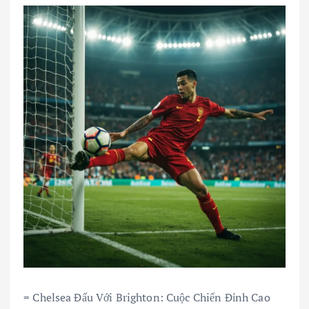
= Chelsea Đấu Với Brighton: Cuộc Chiến Đỉnh Cao