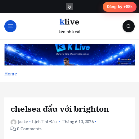
S
Đăng ký +88k
k
i
klive
p
kèo nhà cái
t
o
c
o
n
t
Home
e
n
t
chelsea đấu với brighton
jacky
Lịch Thi Đấu
Tháng 6 10, 2026
0 Comments