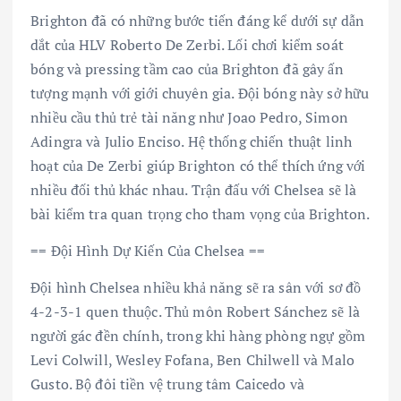
Brighton đã có những bước tiến đáng kể dưới sự dẫn
dắt của HLV Roberto De Zerbi. Lối chơi kiểm soát
bóng và pressing tầm cao của Brighton đã gây ấn
tượng mạnh với giới chuyên gia. Đội bóng này sở hữu
nhiều cầu thủ trẻ tài năng như Joao Pedro, Simon
Adingra và Julio Enciso. Hệ thống chiến thuật linh
hoạt của De Zerbi giúp Brighton có thể thích ứng với
nhiều đối thủ khác nhau. Trận đấu với Chelsea sẽ là
bài kiểm tra quan trọng cho tham vọng của Brighton.
== Đội Hình Dự Kiến Của Chelsea ==
Đội hình Chelsea nhiều khả năng sẽ ra sân với sơ đồ
4-2-3-1 quen thuộc. Thủ môn Robert Sánchez sẽ là
người gác đền chính, trong khi hàng phòng ngự gồm
Levi Colwill, Wesley Fofana, Ben Chilwell và Malo
Gusto. Bộ đôi tiền vệ trung tâm Caicedo và