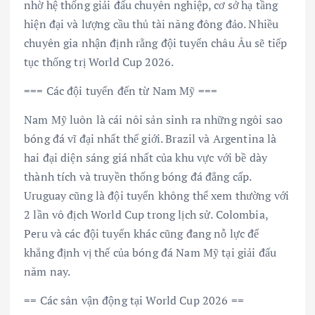
nhờ hệ thống giải đấu chuyên nghiệp, cơ sở hạ tầng
hiện đại và lượng cầu thủ tài năng đông đảo. Nhiều
chuyên gia nhận định rằng đội tuyển châu Âu sẽ tiếp
tục thống trị World Cup 2026.
=== Các đội tuyển đến từ Nam Mỹ ===
Nam Mỹ luôn là cái nôi sản sinh ra những ngôi sao
bóng đá vĩ đại nhất thế giới. Brazil và Argentina là
hai đại diện sáng giá nhất của khu vực với bề dày
thành tích và truyền thống bóng đá đẳng cấp.
Uruguay cũng là đội tuyển không thể xem thường với
2 lần vô địch World Cup trong lịch sử. Colombia,
Peru và các đội tuyển khác cũng đang nỗ lực để
khẳng định vị thế của bóng đá Nam Mỹ tại giải đấu
năm nay.
== Các sân vận động tại World Cup 2026 ==