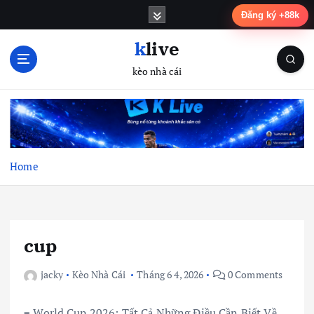
S
Đăng ký +88k
k
i
klive
p
kèo nhà cái
t
o
c
o
n
t
Home
e
n
t
cup
jacky
Kèo Nhà Cái
Tháng 6 4, 2026
0 Comments
= World Cup 2026: Tất Cả Những Điều Cần Biết Về