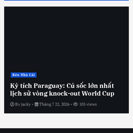
Kèo Nhà Cái
Kỳ tích Paraguay: Cú sốc lớn nhất
lịch sử vòng knock-out World Cup
By
jacky
Tháng 7 22, 2026
105 views