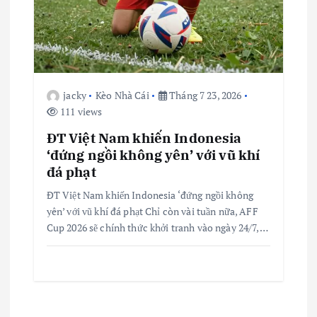
jacky
Kèo Nhà Cái
Tháng 7 23, 2026
111 views
ĐT Việt Nam khiến Indonesia
‘đứng ngồi không yên’ với vũ khí
đá phạt
ĐT Việt Nam khiến Indonesia ‘đứng ngồi không
yên’ với vũ khí đá phạt Chỉ còn vài tuần nữa, AFF
Cup 2026 sẽ chính thức khởi tranh vào ngày 24/7,…