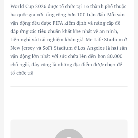
World Cup 2026 được tổ chức tại 16 thành phố thuộc
ba quốc gia với tổng cộng hơn 100 trận đấu. Mỗi sân
vận động đều được FIFA kiểm định và nâng cấp để
đáp ứng các tiêu chuẩn khắt khe nhất về an ninh,
tiện nghi và trải nghiệm khán giả. MetLife Stadium ở
New Jersey và SoFi Stadium ở Los Angeles là hai sân
vận động lớn nhất với sức chứa lên đến hơn 80.000
chỗ ngồi, đây cũng là những địa điểm được chọn để
tổ chức trậ