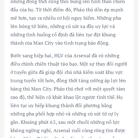
nhưng đồng thời cũng thổi bùng lên tinh thần chiến
đấu của họ. Từ thời điểm đó, Pháo thủ dồn ép mạnh
mẽ hơn, tạo ra nhiều cơ hội nguy hiểm. Những pha
lên bóng từ biên, những cú sút xa đầy uy lực và
những tình huống cố định đã liên tục đặt khung
thành của Man City vào tình trạng báo động.
Bước sang hiệp hai, HLV của Arsenal đã có những
điều chỉnh chiến thuật táo bạo. Một sự thay đổi người
ở tuyến giữa đã giúp đội chủ nhà kiểm soát khu vực
trung tuyến tốt hơn, đồng thời tăng cường áp lực lên
hàng thủ Man City. Pháo thủ chơi với một quyết tâm
cao độ, thể hiện rõ khát khao lật ngược tình thế. Họ
liên tục uy hiếp khung thành đối phương bằng
những pha phối hợp nhỏ và những cú sút từ cự ly
gần. Khoảng phút 65, sau một chuỗi những nỗ lực
không ngừng nghỉ, Arsenal cuối cùng cũng tìm được