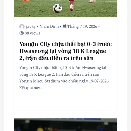
i
ế
jacky
Nhận Định
Tháng 7 19, 2026
t
98 views
Yongin City chịu thất bại 0-3 trước
Hwaseong tại vòng 18 K League
2, trận đấu diễn ra trên sân
Yongin City chịu thất bại 0-3 trước Hwaseong tại
vòng 18 K League 2, trận đấu diễn ra trên sân
Yongin Mireu Stadium vào chiều ngày 19/07/2026.
Kết quả này…