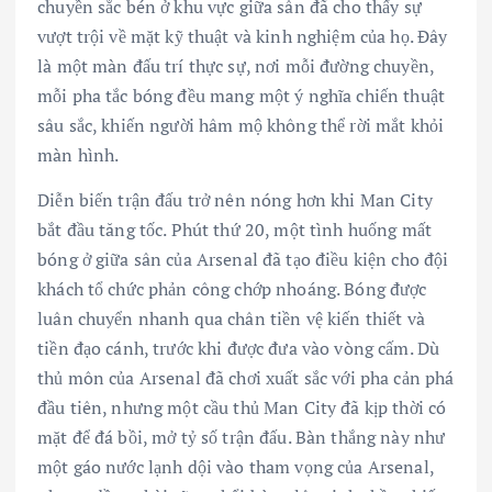
chuyền sắc bén ở khu vực giữa sân đã cho thấy sự
vượt trội về mặt kỹ thuật và kinh nghiệm của họ. Đây
là một màn đấu trí thực sự, nơi mỗi đường chuyền,
mỗi pha tắc bóng đều mang một ý nghĩa chiến thuật
sâu sắc, khiến người hâm mộ không thể rời mắt khỏi
màn hình.
Diễn biến trận đấu trở nên nóng hơn khi Man City
bắt đầu tăng tốc. Phút thứ 20, một tình huống mất
bóng ở giữa sân của Arsenal đã tạo điều kiện cho đội
khách tổ chức phản công chớp nhoáng. Bóng được
luân chuyển nhanh qua chân tiền vệ kiến thiết và
tiền đạo cánh, trước khi được đưa vào vòng cấm. Dù
thủ môn của Arsenal đã chơi xuất sắc với pha cản phá
đầu tiên, nhưng một cầu thủ Man City đã kịp thời có
mặt để đá bồi, mở tỷ số trận đấu. Bàn thắng này như
một gáo nước lạnh dội vào tham vọng của Arsenal,