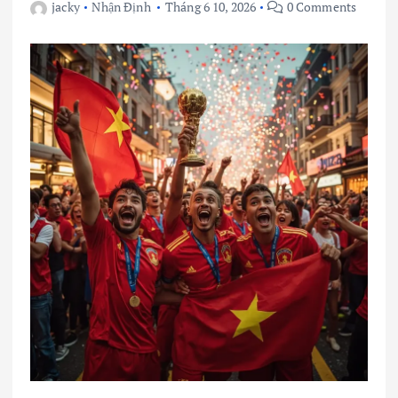
jacky
Nhận Định
Tháng 6 10, 2026
0 Comments