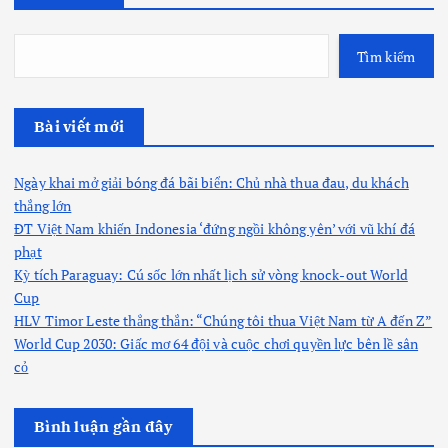
Tìm kiếm
Bài viết mới
Ngày khai mở giải bóng đá bãi biển: Chủ nhà thua đau, du khách
thắng lớn
ĐT Việt Nam khiến Indonesia ‘đứng ngồi không yên’ với vũ khí đá
phạt
Kỳ tích Paraguay: Cú sốc lớn nhất lịch sử vòng knock-out World
Cup
HLV Timor Leste thẳng thắn: “Chúng tôi thua Việt Nam từ A đến Z”
World Cup 2030: Giấc mơ 64 đội và cuộc chơi quyền lực bên lề sân
cỏ
Bình luận gần đây