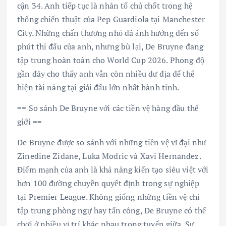
cận 34. Anh tiếp tục là nhân tố chủ chốt trong hệ
thống chiến thuật của Pep Guardiola tại Manchester
City. Những chấn thương nhỏ đã ảnh hưởng đến số
phút thi đấu của anh, nhưng bù lại, De Bruyne đang
tập trung hoàn toàn cho World Cup 2026. Phong độ
gần đây cho thấy anh vẫn còn nhiều dư địa để thể
hiện tài năng tại giải đấu lớn nhất hành tinh.
== So sánh De Bruyne với các tiền vệ hàng đầu thế
giới ==
De Bruyne được so sánh với những tiền vệ vĩ đại như
Zinedine Zidane, Luka Modric và Xavi Hernandez.
Điểm mạnh của anh là khả năng kiến tạo siêu việt với
hơn 100 đường chuyền quyết định trong sự nghiệp
tại Premier League. Không giống những tiền vệ chỉ
tập trung phòng ngự hay tấn công, De Bruyne có thể
chơi ở nhiều vị trí khác nhau trong tuyến giữa. Sự