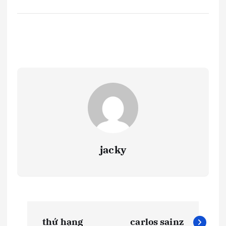
jacky
Đ
thứ hạng
carlos sainz