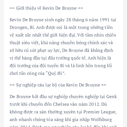
== Giới thiệu về Kevin De Bruyne ==
Kevin De Bruyne sinh ngày 28 tháng 6 năm 1991 tại
Drongen, Bỉ. Anh được coi là một trong những tiền
vệ xuất sắc nhất thế giới hiện đại. Với tầm nhìn chiến
thuật siêu việt, khả năng chuyền bóng chính xác và
sở hữu cú sút phạt uy lực, De Bruyne đã khẳng định
vị thế hàng đầu tại đấu trường quốc tế. Anh hiện là
đội trưởng của đội tuyển Bỉ và là linh hồn trong lối
chơi tấn công của “Quỷ đỏ”.
== Sự nghiệp câu lạc bộ của Kevin De Bruyne ==
De Bruyne bắt đầu sự nghiệp chuyên nghiệp tại Genk
trước khi chuyển đến Chelsea vào năm 2012. Dù
không được ra sân thường xuyên tại Premier League,
anh nhanh chóng tỏa sáng khi gia nhập Wolfsburg