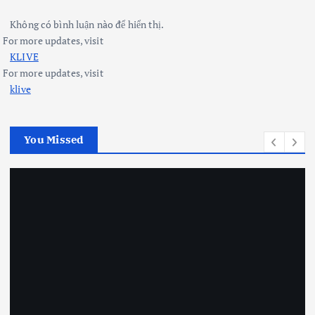
Không có bình luận nào để hiển thị.
For more updates, visit
KLIVE
For more updates, visit
klive
You Missed