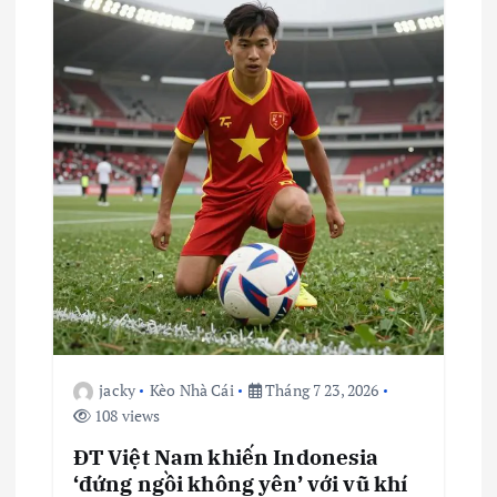
jacky
Kèo Nhà Cái
Tháng 7 23, 2026
108 views
ĐT Việt Nam khiến Indonesia
‘đứng ngồi không yên’ với vũ khí