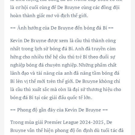
là cơ hội cuối cùng để De Bruyne cùng các đồng đội
hoàn thành giấc mơ vô địch thế giới.
== Ảnh hưởng của De Bruyne đến bóng đá Bỉ ==
Kevin De Bruyne được xem là cầu thủ thành công
nhất trong lịch sử bóng đá Bỉ. Anh đã truyền cảm
hứng cho nhiều thế hệ cầu thủ trẻ Bỉ theo đuổi sự
nghiệp bóng đá chuyên nghiệp. Những phẩm chất
lãnh đạo và tài năng của anh đã nâng tầm bóng đá
Bỉ lên vị thế mới trên thế giới. De Bruyne không chỉ
là cầu thủ xuất sắc mà còn là đại sứ thương hiệu cho
bóng đá Bỉ tại các giải đấu quốc tế lớn.
== Phong độ gần đây của Kevin De Bruyne ==
Trong mùa giải Premier League 2024-2025, De
Bruyne vẫn thể hiện phong độ ổn định dù tuổi tác đã