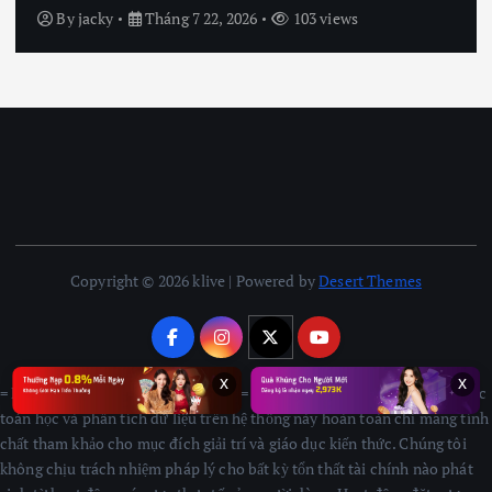
By
jacky
Tháng 7 22, 2026
103 views
Copyright © 2026 klive | Powered by
Desert Themes
x
x
= Miễn Trách Và Tuân Thủ Pháp Lý = Mọi nội dung nhận định, công thức
toán học và phân tích dữ liệu trên hệ thống này hoàn toàn chỉ mang tính
chất tham khảo cho mục đích giải trí và giáo dục kiến thức. Chúng tôi
không chịu trách nhiệm pháp lý cho bất kỳ tổn thất tài chính nào phát