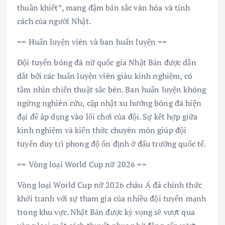
thuần khiết”, mang đậm bản sắc văn hóa và tính
cách của người Nhật.
== Huấn luyện viên và ban huấn luyện ==
Đội tuyển bóng đá nữ quốc gia Nhật Bản được dẫn
dắt bởi các huấn luyện viên giàu kinh nghiệm, có
tầm nhìn chiến thuật sắc bén. Ban huấn luyện không
ngừng nghiên cứu, cập nhật xu hướng bóng đá hiện
đại để áp dụng vào lối chơi của đội. Sự kết hợp giữa
kinh nghiệm và kiến thức chuyên môn giúp đội
tuyển duy trì phong độ ổn định ở đấu trường quốc tế.
== Vòng loại World Cup nữ 2026 ==
Vòng loại World Cup nữ 2026 châu Á đã chính thức
khởi tranh với sự tham gia của nhiều đội tuyển mạnh
trong khu vực. Nhật Bản được kỳ vọng sẽ vượt qua