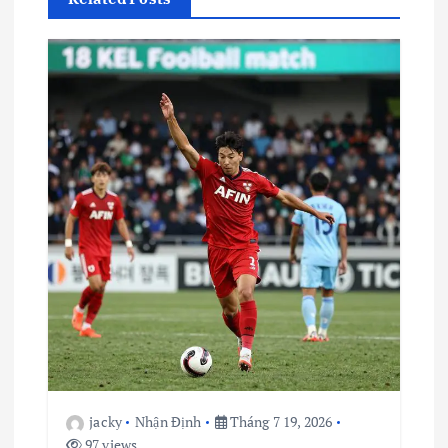
ư
ớ
n
g
b
à
i
v
i
jacky
Nhận Định
Tháng 7 19, 2026
97 views