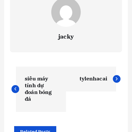
jacky
Đ
siêu máy
tylenhacai
i
tính dự
đoán bóng
ề
đá
u
h
Related Posts