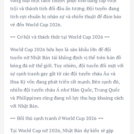
vòng loại một cách thuyết phục nhờ đẳng cấp vượt
trội và thành tích đối đầu ấn tượng. Đội tuyển đang
tích cực chuẩn bị nhân sự và chiến thuật để đảm bảo
vé đến World Cup 2026.
== Cơ hội và thách thức tại World Cup 2026 ==
World Cup 2026 hứa hẹn là sân khấu lớn để đội
tuyển nữ Nhật Bản tái khẳng định vị thế trên bản đồ
bóng đá nữ thế giới. Tuy nhiên, đội tuyển đối mặt với
sự cạnh tranh gay gắt từ các đội tuyển châu Âu và
Hoa Kỳ vốn đang phát triển rất mạnh. Bên cạnh đó,
nhiều đội tuyển châu Á như Hàn Quốc, Trung Quốc
và Philippines cũng đang nỗ lực thu hẹp khoảng cách
với Nhật Bản.
== Đối thủ cạnh tranh ở World Cup 2026 ==
Tại World Cup nữ 2026, Nhật Bản dự kiến sẽ gặp