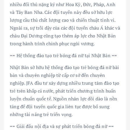
nhiều đối thủ nặng ký như Hoa Kỳ, Đức, Pháp, Anh
và Tây Ban Nha. Các đội tuyển này đều sở hữu lực
lượng cầu thủ chất lượng cao và chiến thuật tinh vi.
Ngoài ra, sự trỗi dậy của các đội tuyển châu Á khác và
châu Đại Dương cũng tạo thêm áp lực cho Nhật Bản
trong hành trình chinh phục ngôi vương.
== Hệ thống đào tạo trẻ bóng đá nữ tại Nhật Bản ==
Nhật Bản sở hữu hệ thống đào tạo trẻ bóng đá nữ bài
bản và chuyên nghiệp từ cấp cơ sở đến chuyên
nghiệp. JFA đầu tư xây dựng nhiều trung tâm đào tạo
trẻ trên khắp cả nước, phát triển chương trình huấn
luyện chuẩn quốc tế. Nguồn nhân lực dồi dào là nền
tảng để đội tuyển quốc gia liên tục được bổ sung
những tài năng trẻ triển vọng.
== Giải đấu nội địa và sự phát triển bóng đá nữ ==