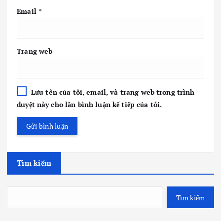
Email
*
Trang web
Lưu tên của tôi, email, và trang web trong trình
duyệt này cho lần bình luận kế tiếp của tôi.
Tìm kiếm
Tìm kiếm