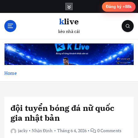
S
Đăng ký +88k
k
i
klive
p
kèo nhà cái
t
o
c
o
n
t
Home
e
n
t
đội tuyển bóng đá nữ quốc
gia nhật bản
jacky
Nhận Định
Tháng 6 4, 2026
0 Comments