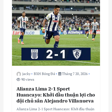
ớ
n
g
b
à
i
v
jacky
BXH Bóng Đá
Tháng 7 20, 2026
90 views
i
Alianza Lima 2-1 Sport
Huancayo: Khởi đầu thuận lợi cho
ế
đội chủ sân Alejandro Villanueva
Alianza Lima 2-1 Sport Huancayo: Khởi đầu thuận