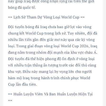
này giúp Iraq được công nhận rộng rãi trên thế giới
bóng đá quốc tế.
== Lịch Sử Tham Dự Vòng Loại World Cup ==
Đội tuyển bóng đá Iraq chưa bao giờ lọt vào vòng
chung kết World Cup trong lịch sử. Tuy nhiên, đội đã
nhiều lần tiến gần đến giấc mơ này qua các kỳ vòng
loại. Trong giai đoạn vòng loại World Cup 2026, Iraq
đang nằm trong nhóm đội mạnh của khu vực châu Á.
Đội tuyển đã thể hiện phong độ ổn định ở vòng loại
với nhiều trận thắng ấn tượng trước các đối thủ cùng
khu vực. Điều này mang lại hy vọng lớn cho người
hâm mộ Iraq trong hành trình chinh phục World
Cup lần đầu tiên.
== Huấn Luyện Viên Và Ban Huấn Luyện Hiện Tại
==