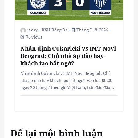
jacky
BXH Bóng Đá
Tháng 7 18, 2026
76 views
Nhận định Cukaricki vs IMT Novi
Beograd: Chủ nhà áp đảo hay
khách tạo bất ngờ?
Nhận định Cukaricki vs IMT Novi Beograd: Chủ
nhà áp đảo hay khách tạo bất ngờ? Vào lúc 00:00
ngày 20 tháng 7 theo giờ Việt Nam, trận đấu đầu…
Để lại một bình luận