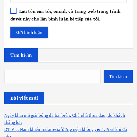
Lưu tên của tôi, email, và trang web trong trình
duyệt này cho lần bình luận kế tiếp của tôi.
Tìm kiếm
Tìm kiếm
Bài viết mới
Ngày khai mở giải bóng đá bãi biển: Chủ nhà thua đau, du khách
thắng lớn
ĐT Việt Nam khiến Indonesia ‘đứng ngồi không yên’ với vũ khí đá
phạt