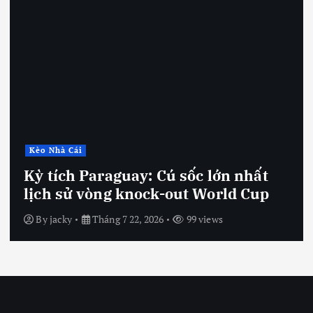
Kèo Nhà Cái
Kỳ tích Paraguay: Cú sốc lớn nhất
lịch sử vòng knock-out World Cup
By
jacky
Tháng 7 22, 2026
99 views