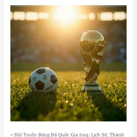
= Đội Tuyển Bóng Đá Quốc Gia Iraq: Lịch Sử, Thành