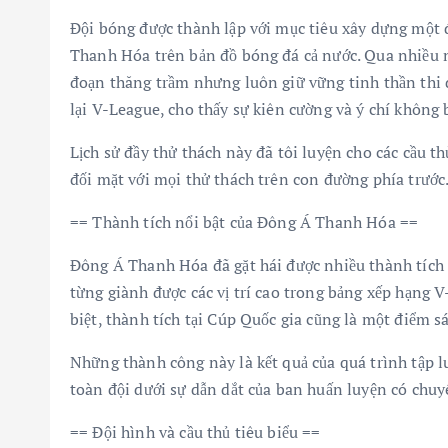
Đội bóng được thành lập với mục tiêu xây dựng một 
Thanh Hóa trên bản đồ bóng đá cả nước. Qua nhiều n
đoạn thăng trầm nhưng luôn giữ vững tinh thần thi đ
lại V-League, cho thấy sự kiên cường và ý chí không 
Lịch sử đầy thử thách này đã tôi luyện cho các cầu
đối mặt với mọi thử thách trên con đường phía trước
== Thành tích nổi bật của Đông Á Thanh Hóa ==
Đông Á Thanh Hóa đã gặt hái được nhiều thành tích 
từng giành được các vị trí cao trong bảng xếp hạng 
biệt, thành tích tại Cúp Quốc gia cũng là một điểm s
Những thành công này là kết quả của quá trình tập l
toàn đội dưới sự dẫn dắt của ban huấn luyện có chu
== Đội hình và cầu thủ tiêu biểu ==