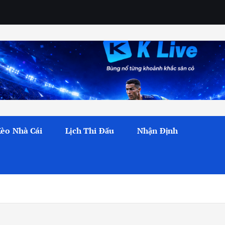
èo Nhà Cái
Lịch Thi Đấu
Nhận Định