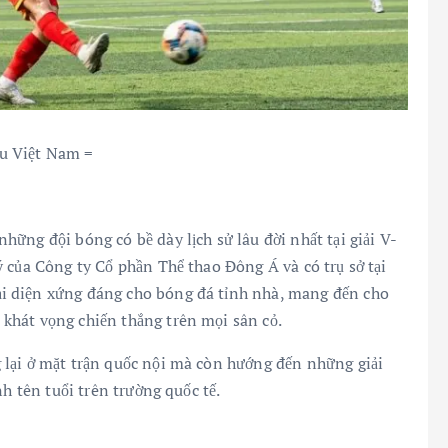
u Việt Nam =
ững đội bóng có bề dày lịch sử lâu đời nhất tại giải V-
 của Công ty Cổ phần Thể thao Đông Á và có trụ sở tại
i diện xứng đáng cho bóng đá tỉnh nhà, mang đến cho
khát vọng chiến thắng trên mọi sân cỏ.
lại ở mặt trận quốc nội mà còn hướng đến những giải
h tên tuổi trên trường quốc tế.