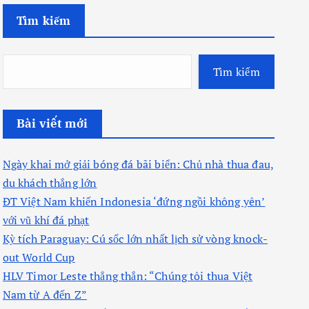
Tìm kiếm
Tìm kiếm
Bài viết mới
Ngày khai mở giải bóng đá bãi biển: Chủ nhà thua đau,
du khách thắng lớn
ĐT Việt Nam khiến Indonesia ‘đứng ngồi không yên’
với vũ khí đá phạt
Kỳ tích Paraguay: Cú sốc lớn nhất lịch sử vòng knock-
out World Cup
HLV Timor Leste thẳng thắn: “Chúng tôi thua Việt
Nam từ A đến Z”