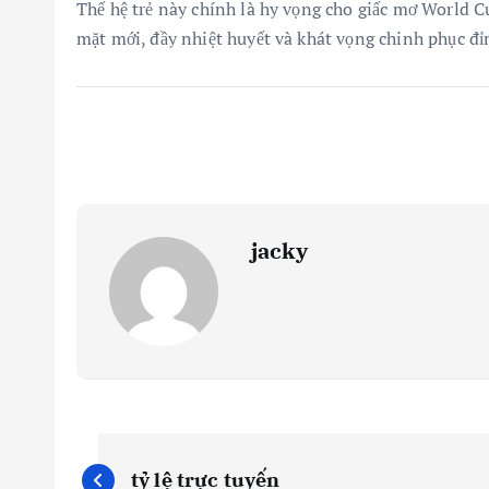
Thế hệ trẻ này chính là hy vọng cho giấc mơ World 
mặt mới, đầy nhiệt huyết và khát vọng chinh phục đỉ
jacky
Đ
tỷ lệ trực tuyến