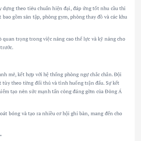
dựng theo tiêu chuẩn hiện đại, đáp ứng tốt nhu cầu thi
hất bao gồm sân tập, phòng gym, phòng thay đồ và các khu
 quan trọng trong việc nâng cao thể lực và kỹ năng cho
trước.
ạnh mẽ, kết hợp với hệ thống phòng ngự chắc chắn. Đội
 tùy theo từng đối thủ và tình huống trận đấu. Sự kết
y hiểm tạo nên sức mạnh tấn công đáng gờm của Đông Á
oát bóng và tạo ra nhiều cơ hội ghi bàn, mang đến cho
=