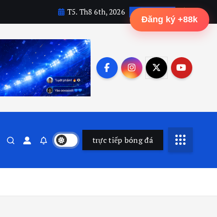
T5. Th8 6th, 2026
3:40:38 AM
Đăng ký +88k
trực tiếp bóng đá