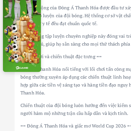
Sân vận động của Đông Á Thanh Hóa được đầu tư xây 
đấu và tập luyện của đội bóng. Hệ thống cơ sở vật c
vực hỗ trợ y tế đều đạt chuẩn quốc tế.
Môi trường tập luyện chuyên nghiệp này đóng vai trò
các cầu thủ, giúp họ sẵn sàng cho mọi thử thách phía 
== Lối chơi và chiến thuật đặc trưng ==
Đông Á Thanh Hóa nổi tiếng với lối chơi tấn công m
bóng thường xuyên áp dụng các chiến thuật linh hoạt
hợp giữa các tiền vệ sáng tạo và hàng tiền đạo ngu
Thanh Hóa.
Chiến thuật của đội bóng luôn hướng đến việc kiểm s
người hâm mộ những trận cầu hấp dẫn và kịch tính.
== Đông Á Thanh Hóa và giấc mơ World Cup 2026 =