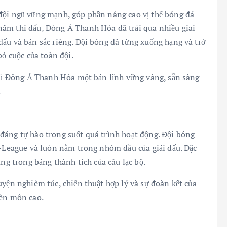
đội ngũ vững mạnh, góp phần nâng cao vị thế bóng đá
ăm thi đấu, Đông Á Thanh Hóa đã trải qua nhiều giai
ấu và bản sắc riêng. Đội bóng đã từng xuống hạng và trở
bỏ cuộc của toàn đội.
 thủ Đông Á Thanh Hóa một bản lĩnh vững vàng, sẵn sàng
.
đáng tự hào trong suốt quá trình hoạt động. Đội bóng
V-League và luôn nằm trong nhóm đầu của giải đấu. Đặc
áng trong bảng thành tích của câu lạc bộ.
uyện nghiêm túc, chiến thuật hợp lý và sự đoàn kết của
yên môn cao.