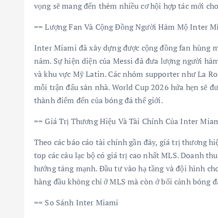
vọng sẽ mang đến thêm nhiều cơ hội hợp tác mới cho
== Lượng Fan Và Cộng Đồng Người Hâm Mộ Inter M
Inter Miami đã xây dựng được cộng đồng fan hùng m
năm. Sự hiện diện của Messi đã đưa lượng người hâ
và khu vực Mỹ Latin. Các nhóm supporter như La Ro
mỗi trận đấu sân nhà. World Cup 2026 hứa hẹn sẽ đư
thành điểm đến của bóng đá thế giới.
== Giá Trị Thương Hiệu Và Tài Chính Của Inter Mia
Theo các báo cáo tài chính gần đây, giá trị thương h
top các câu lạc bộ có giá trị cao nhất MLS. Doanh thu
hướng tăng mạnh. Đầu tư vào hạ tầng và đội hình cho 
hàng đầu không chỉ ở MLS mà còn ở bối cảnh bóng 
== So Sánh Inter Miami