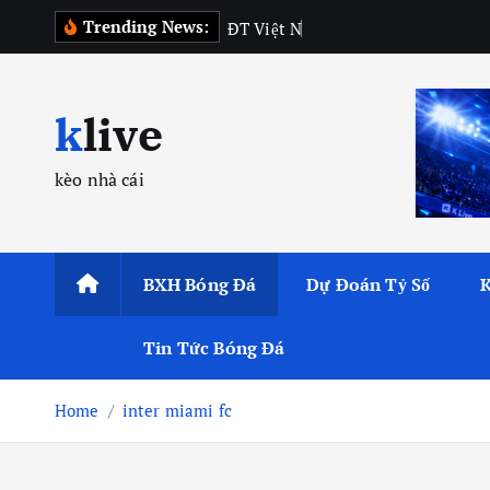
S
Trending News:
Đ
T
V
i
ệ
t
N
a
m
k
h
i
ế
n
k
i
p
klive
t
o
kèo nhà cái
c
o
n
t
BXH Bóng Đá
Dự Đoán Tỷ Số
K
e
n
Tin Tức Bóng Đá
t
Home
inter miami fc