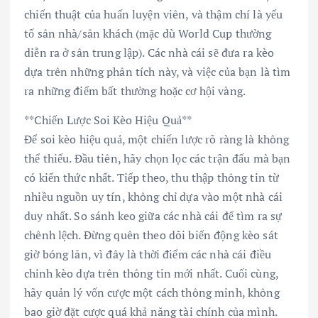
chiến thuật của huấn luyện viên, và thậm chí là yếu
tố sân nhà/sân khách (mặc dù World Cup thường
diễn ra ở sân trung lập). Các nhà cái sẽ đưa ra kèo
dựa trên những phân tích này, và việc của bạn là tìm
ra những điểm bất thường hoặc cơ hội vàng.
**Chiến Lược Soi Kèo Hiệu Quả**
Để soi kèo hiệu quả, một chiến lược rõ ràng là không
thể thiếu. Đầu tiên, hãy chọn lọc các trận đấu mà bạn
có kiến thức nhất. Tiếp theo, thu thập thông tin từ
nhiều nguồn uy tín, không chỉ dựa vào một nhà cái
duy nhất. So sánh keo giữa các nhà cái để tìm ra sự
chênh lệch. Đừng quên theo dõi biến động kèo sát
giờ bóng lăn, vì đây là thời điểm các nhà cái điều
chỉnh kèo dựa trên thông tin mới nhất. Cuối cùng,
hãy quản lý vốn cược một cách thông minh, không
bao giờ đặt cược quá khả năng tài chính của mình.