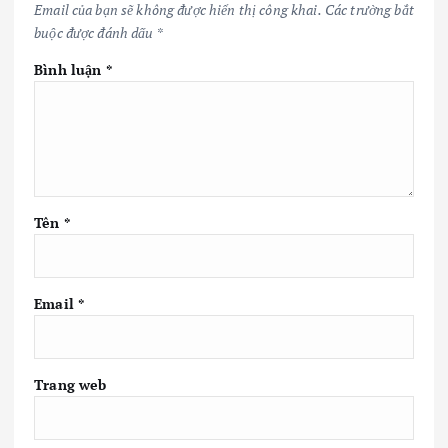
Email của bạn sẽ không được hiển thị công khai.
Các trường bắt
buộc được đánh dấu
*
Bình luận
*
Tên
*
Email
*
Trang web