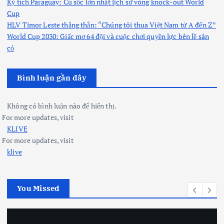
Kỳ tích Paraguay: Cú sốc lớn nhất lịch sử vòng knock-out World
Cup
HLV Timor Leste thẳng thắn: “Chúng tôi thua Việt Nam từ A đến Z”
World Cup 2030: Giấc mơ 64 đội và cuộc chơi quyền lực bên lề sân
cỏ
Bình luận gần đây
Không có bình luận nào để hiển thị.
For more updates, visit
KLIVE
For more updates, visit
klive
You Missed