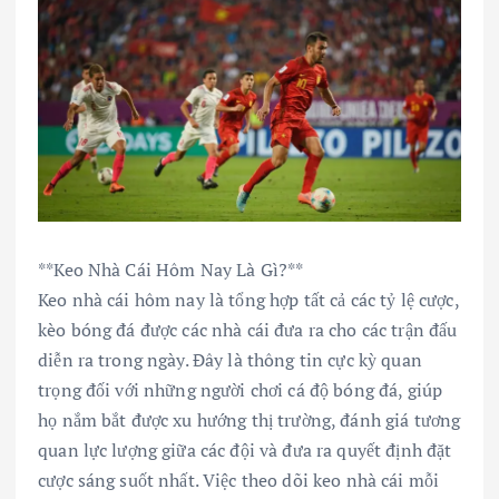
**Keo Nhà Cái Hôm Nay Là Gì?**
Keo nhà cái hôm nay là tổng hợp tất cả các tỷ lệ cược,
kèo bóng đá được các nhà cái đưa ra cho các trận đấu
diễn ra trong ngày. Đây là thông tin cực kỳ quan
trọng đối với những người chơi cá độ bóng đá, giúp
họ nắm bắt được xu hướng thị trường, đánh giá tương
quan lực lượng giữa các đội và đưa ra quyết định đặt
cược sáng suốt nhất. Việc theo dõi keo nhà cái mỗi