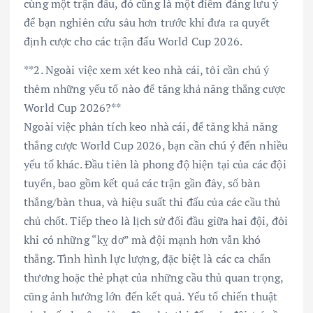
cùng một trận đấu, đó cũng là một điểm đáng lưu ý
để bạn nghiên cứu sâu hơn trước khi đưa ra quyết
định cược cho các trận đấu World Cup 2026.
**2. Ngoài việc xem xét keo nhà cái, tôi cần chú ý
thêm những yếu tố nào để tăng khả năng thắng cược
World Cup 2026?**
Ngoài việc phân tích keo nhà cái, để tăng khả năng
thắng cược World Cup 2026, bạn cần chú ý đến nhiều
yếu tố khác. Đầu tiên là phong độ hiện tại của các đội
tuyển, bao gồm kết quả các trận gần đây, số bàn
thắng/bàn thua, và hiệu suất thi đấu của các cầu thủ
chủ chốt. Tiếp theo là lịch sử đối đầu giữa hai đội, đôi
khi có những “kỵ dơ” mà đội mạnh hơn vẫn khó
thắng. Tình hình lực lượng, đặc biệt là các ca chấn
thương hoặc thẻ phạt của những cầu thủ quan trọng,
cũng ảnh hưởng lớn đến kết quả. Yếu tố chiến thuật