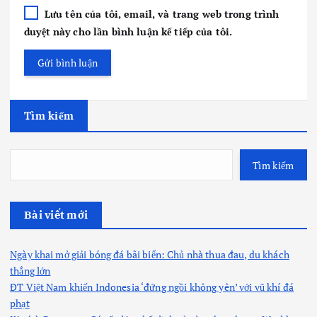
Lưu tên của tôi, email, và trang web trong trình
duyệt này cho lần bình luận kế tiếp của tôi.
Tìm kiếm
Tìm kiếm
Bài viết mới
Ngày khai mở giải bóng đá bãi biển: Chủ nhà thua đau, du khách
thắng lớn
ĐT Việt Nam khiến Indonesia ‘đứng ngồi không yên’ với vũ khí đá
phạt