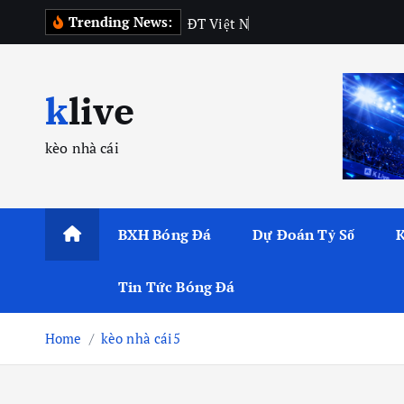
S
Trending News:
Đ
T
V
i
ệ
t
N
a
m
k
h
i
ế
n
k
i
p
klive
t
o
kèo nhà cái
c
o
n
t
BXH Bóng Đá
Dự Đoán Tỷ Số
K
e
n
Tin Tức Bóng Đá
t
Home
kèo nhà cái5