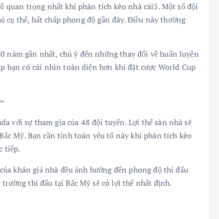
tố quan trọng nhất khi phân tích kèo nhà cái5. Một số đội
 thủ cụ thể, bất chấp phong độ gần đây. Điều này thường
10 năm gần nhất, chú ý đến những thay đổi về huấn luyện
iúp bạn có cái nhìn toàn diện hơn khi đặt cược World Cup
==
a với sự tham gia của 48 đội tuyển. Lợi thế sân nhà sẽ
 Bắc Mỹ. Bạn cần tính toán yếu tố này khi phân tích kèo
 tiếp.
vũ của khán giả nhà đều ảnh hưởng đến phong độ thi đấu
trường thi đấu tại Bắc Mỹ sẽ có lợi thế nhất định.