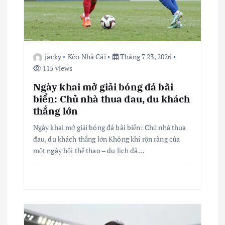
à
i
v
jacky
Kèo Nhà Cái
Tháng 7 23, 2026
i
115 views
Ngày khai mở giải bóng đá bãi
ế
biển: Chủ nhà thua đau, du khách
thắng lớn
t
Ngày khai mở giải bóng đá bãi biển: Chủ nhà thua
đau, du khách thắng lớn Không khí rộn ràng của
một ngày hội thể thao – du lịch đã…