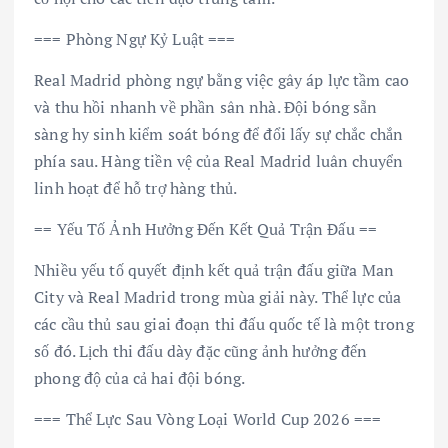
=== Phòng Ngự Kỷ Luật ===
Real Madrid phòng ngự bằng việc gây áp lực tầm cao
và thu hồi nhanh về phần sân nhà. Đội bóng sẵn
sàng hy sinh kiểm soát bóng để đổi lấy sự chắc chắn
phía sau. Hàng tiền vệ của Real Madrid luân chuyển
linh hoạt để hỗ trợ hàng thủ.
== Yếu Tố Ảnh Hưởng Đến Kết Quả Trận Đấu ==
Nhiều yếu tố quyết định kết quả trận đấu giữa Man
City và Real Madrid trong mùa giải này. Thể lực của
các cầu thủ sau giai đoạn thi đấu quốc tế là một trong
số đó. Lịch thi đấu dày đặc cũng ảnh hưởng đến
phong độ của cả hai đội bóng.
=== Thể Lực Sau Vòng Loại World Cup 2026 ===