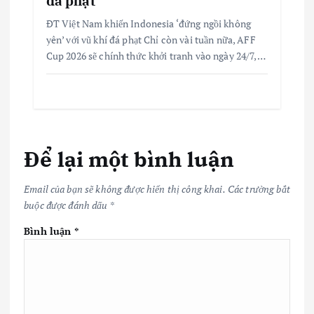
đá phạt
ĐT Việt Nam khiến Indonesia ‘đứng ngồi không
yên’ với vũ khí đá phạt Chỉ còn vài tuần nữa, AFF
Cup 2026 sẽ chính thức khởi tranh vào ngày 24/7,…
Để lại một bình luận
Email của bạn sẽ không được hiển thị công khai.
Các trường bắt
buộc được đánh dấu
*
Bình luận
*