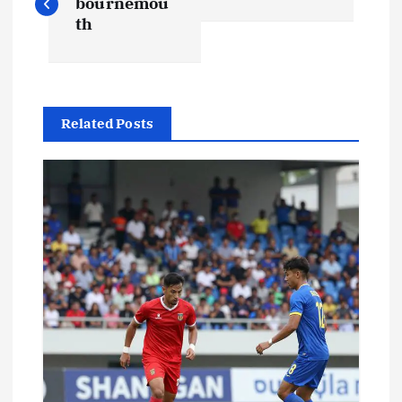
i
bournemou
th
ề
u
Related Posts
h
ư
ớ
n
g
b