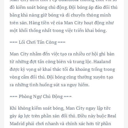
đồ kiểm soát bóng chủ động. Đội bóng áp đảo đối thủ
bằng khả năng giữ bóng và di chuyển thông minh
trên sân. Hàng tiền vệ của Man City hoạt động như
một khối thống nhất trong việc triển khai bóng.
=== Lối Chơi Tấn Công ===
Man City nhắm đến việc tạo ra nhiều cơ hội ghi bàn
từ những đợt tấn công biên và trung lộc. Haaland
được kỳ vọng sẽ khai thác tối đa khoảng trống trong
vòng cấm đối thủ. Đội bóng cũng thường xuyên tạo
ra những tình huống sút xa nguy hiểm.
=== Phòng Ngự Chủ Động ===
Khi không kiểm soát bóng, Man City ngay lập tức
gây áp lực trên phần sân đối thủ. Điều này buộc Real
Madrid phải chơi nhanh và chính xác hơn từ phần