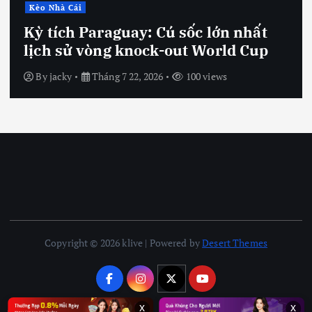
Kèo Nhà Cái
Kỳ tích Paraguay: Cú sốc lớn nhất
lịch sử vòng knock-out World Cup
By
jacky
Tháng 7 22, 2026
100 views
Copyright © 2026 klive | Powered by
Desert Themes
x
x