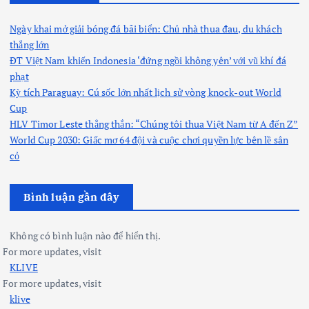
Ngày khai mở giải bóng đá bãi biển: Chủ nhà thua đau, du khách
thắng lớn
ĐT Việt Nam khiến Indonesia ‘đứng ngồi không yên’ với vũ khí đá
phạt
Kỳ tích Paraguay: Cú sốc lớn nhất lịch sử vòng knock-out World
Cup
HLV Timor Leste thẳng thắn: “Chúng tôi thua Việt Nam từ A đến Z”
World Cup 2030: Giấc mơ 64 đội và cuộc chơi quyền lực bên lề sân
cỏ
Bình luận gần đây
Không có bình luận nào để hiển thị.
For more updates, visit
KLIVE
For more updates, visit
klive