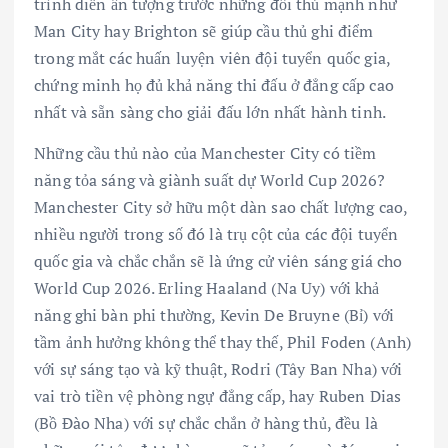
trình diễn ấn tượng trước những đối thủ mạnh như
Man City hay Brighton sẽ giúp cầu thủ ghi điểm
trong mắt các huấn luyện viên đội tuyển quốc gia,
chứng minh họ đủ khả năng thi đấu ở đẳng cấp cao
nhất và sẵn sàng cho giải đấu lớn nhất hành tinh.
Những cầu thủ nào của Manchester City có tiềm
năng tỏa sáng và giành suất dự World Cup 2026?
Manchester City sở hữu một dàn sao chất lượng cao,
nhiều người trong số đó là trụ cột của các đội tuyển
quốc gia và chắc chắn sẽ là ứng cử viên sáng giá cho
World Cup 2026. Erling Haaland (Na Uy) với khả
năng ghi bàn phi thường, Kevin De Bruyne (Bỉ) với
tầm ảnh hưởng không thể thay thế, Phil Foden (Anh)
với sự sáng tạo và kỹ thuật, Rodri (Tây Ban Nha) với
vai trò tiền vệ phòng ngự đẳng cấp, hay Ruben Dias
(Bồ Đào Nha) với sự chắc chắn ở hàng thủ, đều là