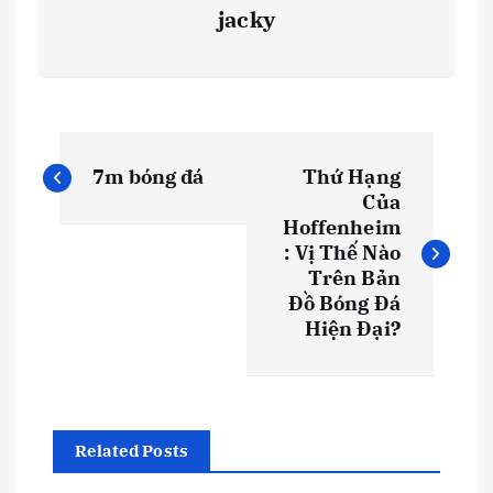
jacky
Đ
7m bóng đá
Thứ Hạng
i
Của
Hoffenheim
ề
: Vị Thế Nào
Trên Bản
u
Đồ Bóng Đá
Hiện Đại?
h
ư
Related Posts
ớ