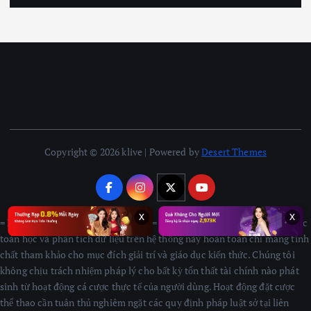
Copyright © 2026 klive | Powered by
Desert Themes
x
x
= Miễn Trách Và Tuân Thủ Pháp Lý = Mọi nội dung nhận định, công thức
toán học và phân tích dữ liệu trên hệ thống này hoàn toàn chỉ mang tính
chất tham khảo cho mục đích giải trí và giáo dục kiến thức. Chúng tôi
không chịu trách nhiệm pháp lý cho bất kỳ tổn thất tài chính nào phát
sinh từ hoạt động cá cược thực tế của người dùng. Hoạt động đặt cược
thể thao cần tuân thủ nghiêm ngặt các quy định pháp luật sở tại liên