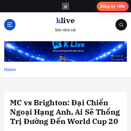
S
Đăng ký +88k
k
i
klive
p
kèo nhà cái
t
o
c
o
n
t
Home
e
n
t
MC vs Brighton: Đại Chiến
Ngoại Hạng Anh, Ai Sẽ Thống
Trị Đường Đến World Cup 20