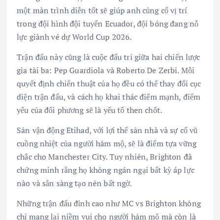
một màn trình diễn tốt sẽ giúp anh củng cố vị trí
trong đội hình đội tuyển Ecuador, đội bóng đang nỗ
lực giành vé dự World Cup 2026.
Trận đấu này cũng là cuộc đấu trí giữa hai chiến lược
gia tài ba: Pep Guardiola và Roberto De Zerbi. Mỗi
quyết định chiến thuật của họ đều có thể thay đổi cục
diện trận đấu, và cách họ khai thác điểm mạnh, điểm
yếu của đối phương sẽ là yếu tố then chốt.
Sân vận động Etihad, với lợi thế sân nhà và sự cổ vũ
cuồng nhiệt của người hâm mộ, sẽ là điểm tựa vững
chắc cho Manchester City. Tuy nhiên, Brighton đã
chứng minh rằng họ không ngán ngại bất kỳ áp lực
nào và sẵn sàng tạo nên bất ngờ.
Những trận đấu đỉnh cao như MC vs Brighton không
chỉ mang lại niềm vui cho người hâm mộ mà còn là