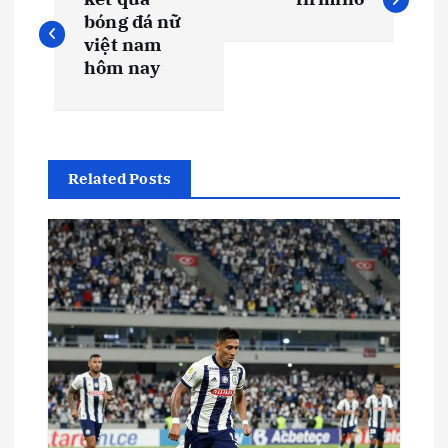
i
bóng đá nữ
việt nam
ề
hôm nay
u
h
Related Posts
ư
ớ
n
g
b