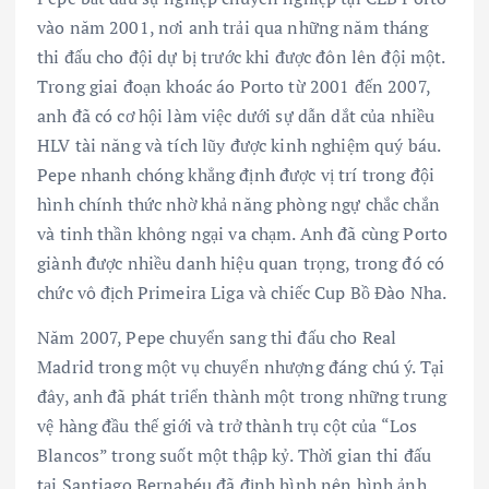
vào năm 2001, nơi anh trải qua những năm tháng
thi đấu cho đội dự bị trước khi được đôn lên đội một.
Trong giai đoạn khoác áo Porto từ 2001 đến 2007,
anh đã có cơ hội làm việc dưới sự dẫn dắt của nhiều
HLV tài năng và tích lũy được kinh nghiệm quý báu.
Pepe nhanh chóng khẳng định được vị trí trong đội
hình chính thức nhờ khả năng phòng ngự chắc chắn
và tinh thần không ngại va chạm. Anh đã cùng Porto
giành được nhiều danh hiệu quan trọng, trong đó có
chức vô địch Primeira Liga và chiếc Cup Bồ Đào Nha.
Năm 2007, Pepe chuyển sang thi đấu cho Real
Madrid trong một vụ chuyển nhượng đáng chú ý. Tại
đây, anh đã phát triển thành một trong những trung
vệ hàng đầu thế giới và trở thành trụ cột của “Los
Blancos” trong suốt một thập kỷ. Thời gian thi đấu
tại Santiago Bernabéu đã định hình nên hình ảnh