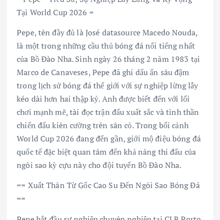
Tại World Cup 2026 =
Pepe, tên đầy đủ là José datasource Macedo Nouda,
là một trong những cầu thủ bóng đá nổi tiếng nhất
của Bồ Đào Nha. Sinh ngày 26 tháng 2 năm 1983 tại
Marco de Canaveses, Pepe đã ghi dấu ấn sâu đậm
trong lịch sử bóng đá thế giới với sự nghiệp lừng lẫy
kéo dài hơn hai thập kỷ. Anh được biết đến với lối
chơi mạnh mẽ, tài đọc trận đấu xuất sắc và tinh thần
chiến đấu kiên cường trên sân cỏ. Trong bối cảnh
World Cup 2026 đang đến gần, giới mộ điệu bóng đá
quốc tế đặc biệt quan tâm đến khả năng thi đấu của
ngôi sao kỳ cựu này cho đội tuyển Bồ Đào Nha.
== Xuất Thân Từ Gốc Cao Su Đến Ngôi Sao Bóng Đá
==
Pepe bắt đầu sự nghiệp chuyên nghiệp tại CLB Porto