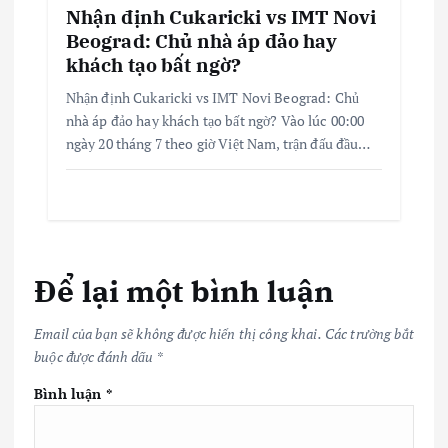
Nhận định Cukaricki vs IMT Novi
Beograd: Chủ nhà áp đảo hay
khách tạo bất ngờ?
Nhận định Cukaricki vs IMT Novi Beograd: Chủ
nhà áp đảo hay khách tạo bất ngờ? Vào lúc 00:00
ngày 20 tháng 7 theo giờ Việt Nam, trận đấu đầu…
Để lại một bình luận
Email của bạn sẽ không được hiển thị công khai.
Các trường bắt
buộc được đánh dấu
*
Bình luận
*