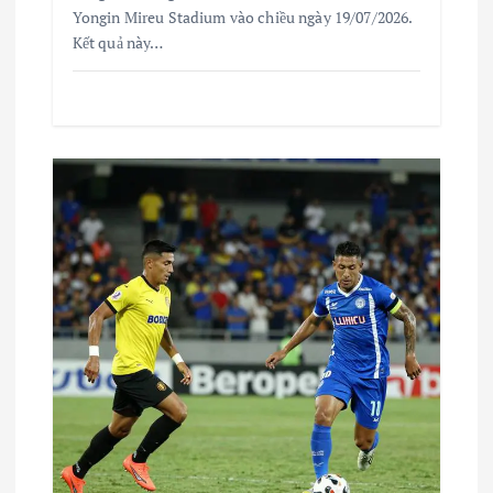
Yongin Mireu Stadium vào chiều ngày 19/07/2026.
Kết quả này…