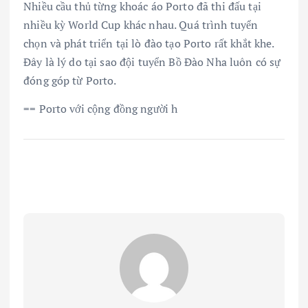
Nhiều cầu thủ từng khoác áo Porto đã thi đấu tại
nhiều kỳ World Cup khác nhau. Quá trình tuyển
chọn và phát triển tại lò đào tạo Porto rất khắt khe.
Đây là lý do tại sao đội tuyển Bồ Đào Nha luôn có sự
đóng góp từ Porto.
== Porto với cộng đồng người h