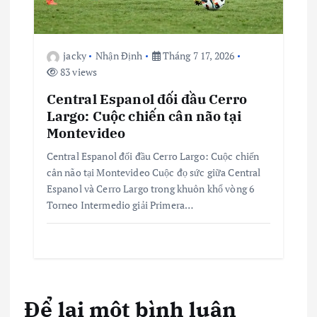
jacky
Nhận Định
Tháng 7 17, 2026
83 views
Central Espanol đối đầu Cerro
Largo: Cuộc chiến cân não tại
Montevideo
Central Espanol đối đầu Cerro Largo: Cuộc chiến
cân não tại Montevideo Cuộc đọ sức giữa Central
Espanol và Cerro Largo trong khuôn khổ vòng 6
Torneo Intermedio giải Primera…
Để lại một bình luận