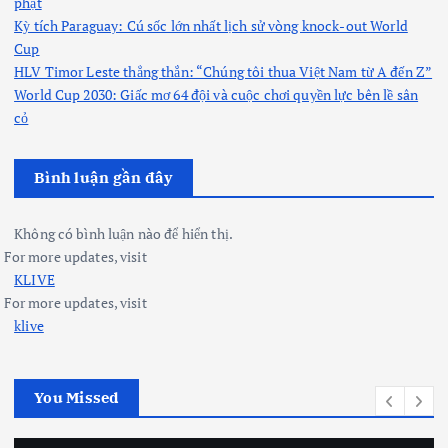
phạt
Kỳ tích Paraguay: Cú sốc lớn nhất lịch sử vòng knock-out World
Cup
HLV Timor Leste thẳng thắn: “Chúng tôi thua Việt Nam từ A đến Z”
World Cup 2030: Giấc mơ 64 đội và cuộc chơi quyền lực bên lề sân
cỏ
Bình luận gần đây
Không có bình luận nào để hiển thị.
For more updates, visit
KLIVE
For more updates, visit
klive
You Missed