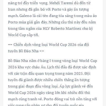
năng trẻ đầy triển vọng. Mehdi Taremi dù đến từ
Iran nhưng đã gắn bó với Porto và gây ấn tượng
mạnh. Galeno là cái tên đang tỏa sáng trong màu áo
Porto mùa giải gần đây. Những cầu thủ này đều nằm
trong tầm ngắm của HLV Roberto Martínez cho kỳ
World Cup sắp tới.
== Chiến dịch vòng loại World Cup 2026 của đội
tuyển Bồ Đào Nha ==
Bồ Đào Nha nằm ở bảng I trong vòng loại World Cup
2026 khu vực châu Âu. Lịch thi đấu đã được xác định
với các trận đấu quan trọng trong năm 2025. Đội
tuyển đã giành được nhiều chiến thắng ấn tượng
trong giai đoạn đầu vòng loại. Áp lực giành vé đến
World Cup 2026 ngày càng lớn khi nhiều đối thủ
mạnh cùng tranh vé. Porto đóng vai trò nền tảng với
việc cung cấp nhân sự cho đội tuyển quốc gia.