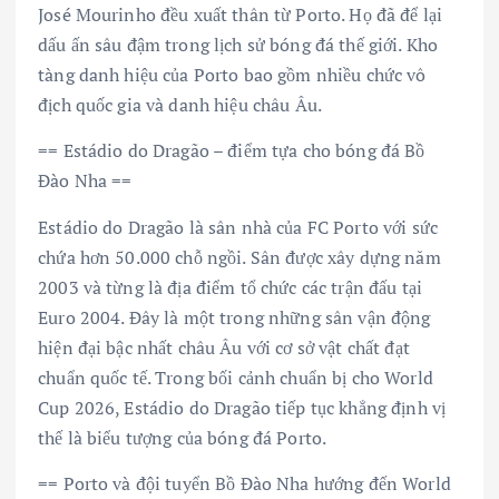
José Mourinho đều xuất thân từ Porto. Họ đã để lại
dấu ấn sâu đậm trong lịch sử bóng đá thế giới. Kho
tàng danh hiệu của Porto bao gồm nhiều chức vô
địch quốc gia và danh hiệu châu Âu.
== Estádio do Dragão – điểm tựa cho bóng đá Bồ
Đào Nha ==
Estádio do Dragão là sân nhà của FC Porto với sức
chứa hơn 50.000 chỗ ngồi. Sân được xây dựng năm
2003 và từng là địa điểm tổ chức các trận đấu tại
Euro 2004. Đây là một trong những sân vận động
hiện đại bậc nhất châu Âu với cơ sở vật chất đạt
chuẩn quốc tế. Trong bối cảnh chuẩn bị cho World
Cup 2026, Estádio do Dragão tiếp tục khẳng định vị
thế là biểu tượng của bóng đá Porto.
== Porto và đội tuyển Bồ Đào Nha hướng đến World