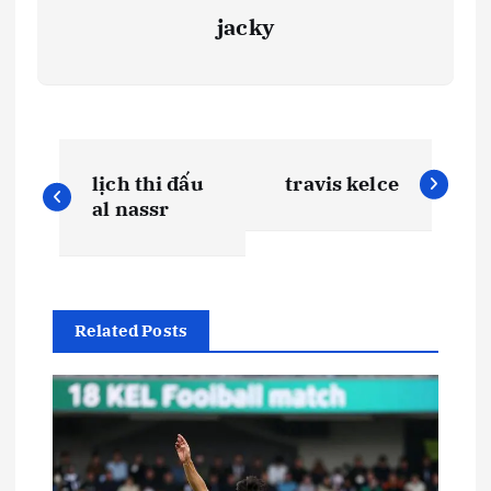
jacky
Đ
lịch thi đấu
travis kelce
i
al nassr
ề
u
Related Posts
h
ư
ớ