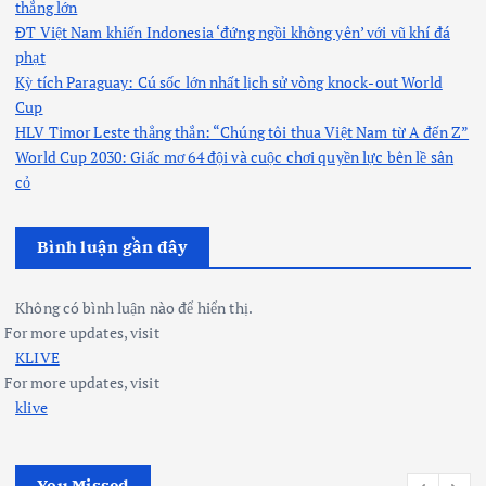
thắng lớn
ĐT Việt Nam khiến Indonesia ‘đứng ngồi không yên’ với vũ khí đá
phạt
Kỳ tích Paraguay: Cú sốc lớn nhất lịch sử vòng knock-out World
Cup
HLV Timor Leste thẳng thắn: “Chúng tôi thua Việt Nam từ A đến Z”
World Cup 2030: Giấc mơ 64 đội và cuộc chơi quyền lực bên lề sân
cỏ
Bình luận gần đây
Không có bình luận nào để hiển thị.
For more updates, visit
KLIVE
For more updates, visit
klive
You Missed