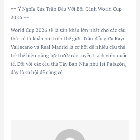
== Ý Nghĩa Của Trận Đấu Với Bối Cảnh World Cup
2026 ==
World Cup 2026 sẽ là sân khấu lớn nhất cho các cầu
thủ trẻ từ khắp nơi trên thế giới. Trận đấu giữa Rayo
Vallecano và Real Madrid là cơ hội để nhiều cầu thủ
trẻ thể hiện năng lực trước các tuyển trạch viên quốc
tế. Đối với các cầu thủ Tây Ban Nha như Isi Palazón,
đây là cơ hội để củng cố