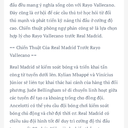
đấu đều mang ý nghĩa sống còn với Rayo Vallecano.
Đây cũng là cơ hội để các cầu thủ trẻ học hỏi từ đối
thủ mạnh và phát triển kỹ năng thi đấu ở cường độ
cao. Chiến thuật phòng ngự phản công sẽ là lựa chọn
hợp lý cho Rayo Vallecano trước Real Madrid.
== Chiến Thuật Của Real Madrid Trước Rayo
Vallecano ==
Real Madrid sẽ kiểm soát bóng và triển khai tấn
công từ tuyến dưới lên. Kylian Mbappé và Vinícius
Júnior sẽ liên tục khai thác hai cánh của hàng thủ đối
phương. Jude Bellingham sẽ di chuyển linh hoạt giữa
các tuyến để tạo ra khoảng trống cho đồng đội.
Ancelotti có thể yêu cầu đội bóng chơi kiểm soát
bóng chủ động và chờ đợi thời cơ. Real Madrid có
chiều sâu đội hình tốt để duy trì cường độ thi đấu