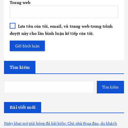
Trang web
Lưu tên của tôi, email, và trang web trong trình
duyệt này cho lần bình luận kế tiếp của tôi.
Tìm kiếm
Tìm kiếm
Bài viết mới
Ngày khai mở giải bóng đá bãi biển: Chủ nhà thua đau, du khách