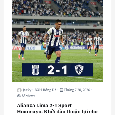
ư
ớ
n
g
b
à
i
v
jacky
BXH Bóng Đá
Tháng 7 20, 2026
85 views
i
Alianza Lima 2-1 Sport
Huancayo: Khởi đầu thuận lợi cho