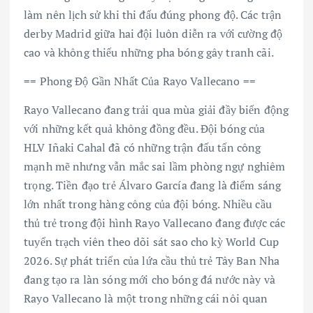
làm nên lịch sử khi thi đấu đúng phong độ. Các trận
derby Madrid giữa hai đội luôn diễn ra với cường độ
cao và không thiếu những pha bóng gây tranh cãi.
== Phong Độ Gần Nhất Của Rayo Vallecano ==
Rayo Vallecano đang trải qua mùa giải đầy biến động
với những kết quả không đồng đều. Đội bóng của
HLV Iñaki Cahal đã có những trận đấu tấn công
mạnh mẽ nhưng vẫn mắc sai lầm phòng ngự nghiêm
trọng. Tiền đạo trẻ Álvaro García đang là điểm sáng
lớn nhất trong hàng công của đội bóng. Nhiều cầu
thủ trẻ trong đội hình Rayo Vallecano đang được các
tuyển trạch viên theo dõi sát sao cho kỳ World Cup
2026. Sự phát triển của lứa cầu thủ trẻ Tây Ban Nha
đang tạo ra làn sóng mới cho bóng đá nước này và
Rayo Vallecano là một trong những cái nôi quan