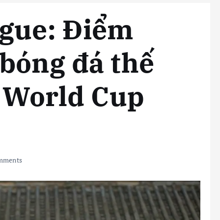
ague: Điểm
bóng đá thế
i World Cup
mments