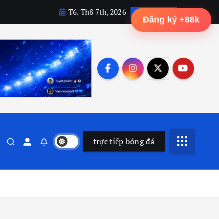
T6. Th8 7th, 2026
4:06:12 AM
Đăng ký +88k
trực tiếp bóng đá