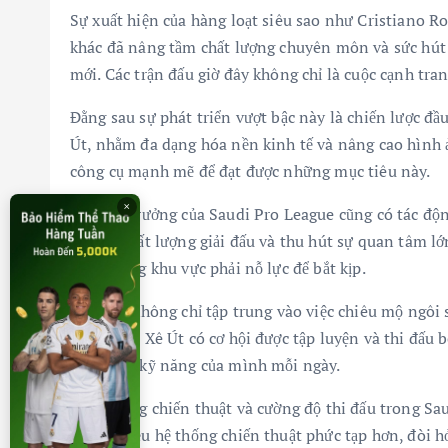
Sự xuất hiện của hàng loạt siêu sao như Cristiano 
khác đã nâng tầm chất lượng chuyên môn và sức hút
mới. Các trận đấu giờ đây không chỉ là cuộc cạnh tra
Đằng sau sự phát triển vượt bậc này là chiến lược đ
Út, nhằm đa dạng hóa nền kinh tế và nâng cao hình ả
công cụ mạnh mẽ để đạt được những mục tiêu này.
×
Sự tăng trưởng của Saudi Pro League cũng có tác độ
mới về chất lượng giải đấu và thu hút sự quan tâm lớn
khác trong khu vực phải nỗ lực để bắt kịp.
Giải đấu không chỉ tập trung vào việc chiêu mộ ngôi 
thủ Ả Rập Xê Út có cơ hội được tập luyện và thi đấu
nâng cao kỹ năng của mình mỗi ngày.
Chất lượng chiến thuật và cường độ thi đấu trong Sa
dụng nhiều hệ thống chiến thuật phức tạp hơn, đòi h