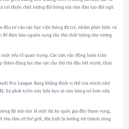
ỉ cải thiện chất lượng đội bóng mà còn đào tạo đội ngũ
 đầu tư vào các học viện bóng đá trẻ, nhằm phát hiện và
ắc để đảm bảo nguồn cung cầu thủ chất lượng cho tương
 một yếu tố quan trọng. Các sân vận động luôn tràn
p thêm động lực cho các cầu thủ thi đấu hết mình, thúc
Saudi Pro League đang khẳng định vị thế của mình như
đá. Sự phát triển này hứa hẹn sẽ còn bùng nổ hơn nữa
 bóng đá mà còn là một dự án quốc gia đầy tham vọng,
 lên tầm cỡ thế giới, đặc biệt là hướng tới thành công