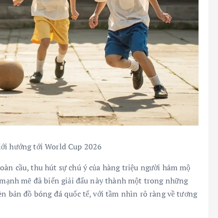
iới hướng tới World Cup 2026
oàn cầu, thu hút sự chú ý của hàng triệu người hâm mộ
tư mạnh mẽ đã biến giải đấu này thành một trong những
ên bản đồ bóng đá quốc tế, với tầm nhìn rõ ràng về tương