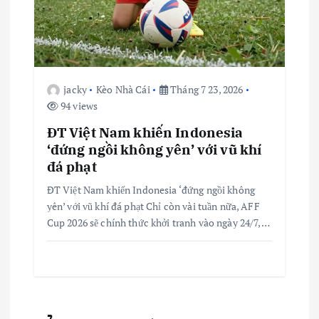
jacky
Kèo Nhà Cái
Tháng 7 23, 2026
94 views
ĐT Việt Nam khiến Indonesia
‘đứng ngồi không yên’ với vũ khí
đá phạt
ĐT Việt Nam khiến Indonesia ‘đứng ngồi không
yên’ với vũ khí đá phạt Chỉ còn vài tuần nữa, AFF
Cup 2026 sẽ chính thức khởi tranh vào ngày 24/7,…