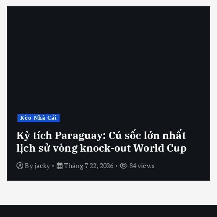
Kèo Nhà Cái
Kỳ tích Paraguay: Cú sốc lớn nhất
lịch sử vòng knock-out World Cup
By
jacky
Tháng 7 22, 2026
84 views