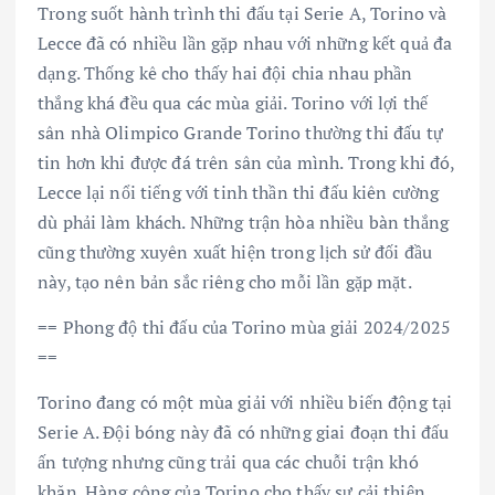
Trong suốt hành trình thi đấu tại Serie A, Torino và
Lecce đã có nhiều lần gặp nhau với những kết quả đa
dạng. Thống kê cho thấy hai đội chia nhau phần
thắng khá đều qua các mùa giải. Torino với lợi thế
sân nhà Olimpico Grande Torino thường thi đấu tự
tin hơn khi được đá trên sân của mình. Trong khi đó,
Lecce lại nổi tiếng với tinh thần thi đấu kiên cường
dù phải làm khách. Những trận hòa nhiều bàn thắng
cũng thường xuyên xuất hiện trong lịch sử đối đầu
này, tạo nên bản sắc riêng cho mỗi lần gặp mặt.
== Phong độ thi đấu của Torino mùa giải 2024/2025
==
Torino đang có một mùa giải với nhiều biến động tại
Serie A. Đội bóng này đã có những giai đoạn thi đấu
ấn tượng nhưng cũng trải qua các chuỗi trận khó
khăn. Hàng công của Torino cho thấy sự cải thiện