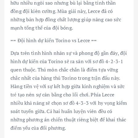
hữu nhiều ngôi sao nhưng bù lại bằng tinh thần
đồng đội kiên cường. Mùa giải này, Lecce đã có
những bản hợp đồng chất lượng giúp nâng cao sức
mạnh tổng thể của đội bóng.
== Đội hình dự kiến Torino vs Lecce ==
Dựa trên tình hình nhân sự và phong độ gần đây, đội
hình dự kiến của Torino sẽ ra sân với sơ đồ 4-2-3-1
quen thuộc. Thủ môn chắc chắn là điểm tựa vững
chắc nhất của hàng thủ Torino trong trận đấu này.
Hàng tiền vệ với sự kết hợp giữa kinh nghiệm và sức
trẻ tạo nên sự cân bằng cho lối chơi. Phía Lecce
nhiều khả năng sẽ chọn sơ đồ 4-3-3 với hy vọng kiểm
soát tuyến giữa. Cả hai huấn luyện viên đều có
những phương án chiến thuật riêng biệt để khai thác
điểm yếu của đối phương.