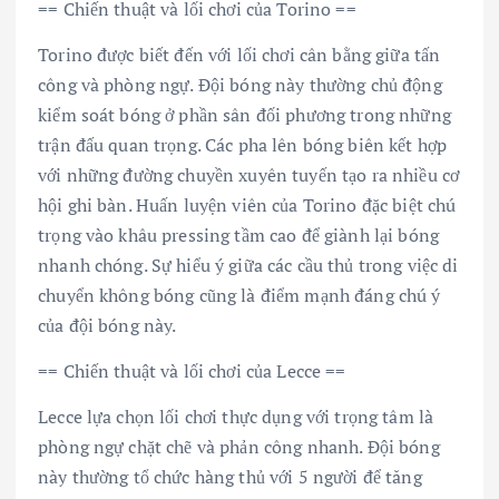
== Chiến thuật và lối chơi của Torino ==
Torino được biết đến với lối chơi cân bằng giữa tấn
công và phòng ngự. Đội bóng này thường chủ động
kiểm soát bóng ở phần sân đối phương trong những
trận đấu quan trọng. Các pha lên bóng biên kết hợp
với những đường chuyền xuyên tuyến tạo ra nhiều cơ
hội ghi bàn. Huấn luyện viên của Torino đặc biệt chú
trọng vào khâu pressing tầm cao để giành lại bóng
nhanh chóng. Sự hiểu ý giữa các cầu thủ trong việc di
chuyển không bóng cũng là điểm mạnh đáng chú ý
của đội bóng này.
== Chiến thuật và lối chơi của Lecce ==
Lecce lựa chọn lối chơi thực dụng với trọng tâm là
phòng ngự chặt chẽ và phản công nhanh. Đội bóng
này thường tổ chức hàng thủ với 5 người để tăng