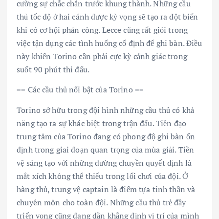
cường sự chắc chắn trước khung thành. Những cầu
thủ tốc độ ở hai cánh được kỳ vọng sẽ tạo ra đột biến
khi có cơ hội phản công. Lecce cũng rất giỏi trong
việc tận dụng các tình huống cố định để ghi bàn. Điều
này khiến Torino cần phải cực kỳ cảnh giác trong
suốt 90 phút thi đấu.
== Các cầu thủ nổi bật của Torino ==
Torino sở hữu trong đội hình những cầu thủ có khả
năng tạo ra sự khác biệt trong trận đấu. Tiền đạo
trung tâm của Torino đang có phong độ ghi bàn ổn
định trong giai đoạn quan trọng của mùa giải. Tiền
vệ sáng tạo với những đường chuyền quyết định là
mắt xích không thể thiếu trong lối chơi của đội. Ở
hàng thủ, trung vệ captain là điểm tựa tinh thần và
chuyên môn cho toàn đội. Những cầu thủ trẻ đầy
triển vọng cũng đang dần khẳng định vị trí của mình