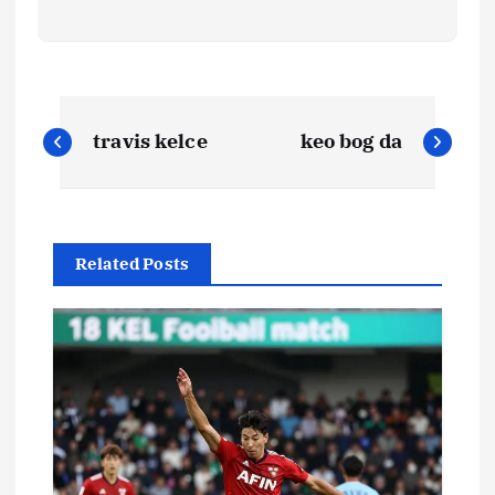
Đ
travis kelce
keo bog da
i
ề
Related Posts
u
h
ư
ớ