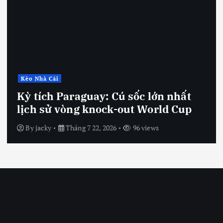
Kèo Nhà Cái
Kỳ tích Paraguay: Cú sốc lớn nhất
lịch sử vòng knock-out World Cup
By
jacky
Tháng 7 22, 2026
96 views