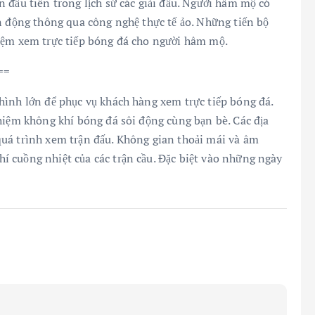
 đầu tiên trong lịch sử các giải đấu. Người hâm mộ có
n động thông qua công nghệ thực tế ảo. Những tiến bộ
iệm xem trực tiếp bóng đá cho người hâm mộ.
==
hình lớn để phục vụ khách hàng xem trực tiếp bóng đá.
hiệm không khí bóng đá sôi động cùng bạn bè. Các địa
uá trình xem trận đấu. Không gian thoải mái và âm
 cuồng nhiệt của các trận cầu. Đặc biệt vào những ngày