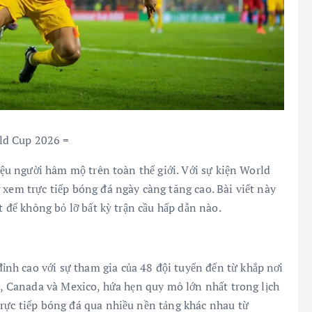
ld Cup 2026 =
riệu người hâm mộ trên toàn thế giới. Với sự kiện World
 xem trực tiếp bóng đá ngày càng tăng cao. Bài viết này
t để không bỏ lỡ bất kỳ trận cầu hấp dẫn nào.
h cao với sự tham gia của 48 đội tuyển đến từ khắp nơi
Kỳ, Canada và Mexico, hứa hẹn quy mô lớn nhất trong lịch
trực tiếp bóng đá qua nhiều nền tảng khác nhau từ