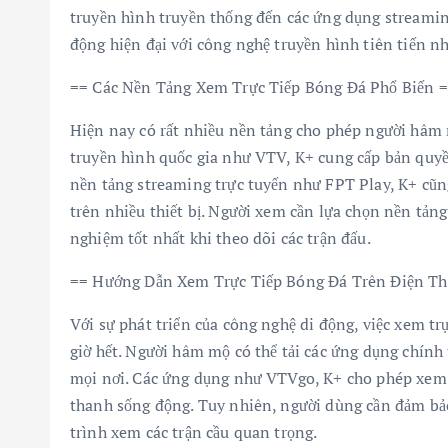
truyền hình truyền thống đến các ứng dụng streaming 
động hiện đại với công nghệ truyền hình tiên tiến nh
== Các Nền Tảng Xem Trực Tiếp Bóng Đá Phổ Biến 
Hiện nay có rất nhiều nền tảng cho phép người hâm 
truyền hình quốc gia như VTV, K+ cung cấp bản quyền
nền tảng streaming trực tuyến như FPT Play, K+ cũn
trên nhiều thiết bị. Người xem cần lựa chọn nền tảng
nghiệm tốt nhất khi theo dõi các trận đấu.
== Hướng Dẫn Xem Trực Tiếp Bóng Đá Trên Điện Th
Với sự phát triển của công nghệ di động, việc xem tr
giờ hết. Người hâm mộ có thể tải các ứng dụng chính
mọi nơi. Các ứng dụng như VTVgo, K+ cho phép xem t
thanh sống động. Tuy nhiên, người dùng cần đảm bảo 
trình xem các trận cầu quan trọng.