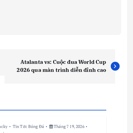
Atalanta vs: Cuộc đua World Cup
2026 qua màn trình diễn đỉnh cao
acky
Tin Tức Bóng Đá
Tháng 7 19, 2026