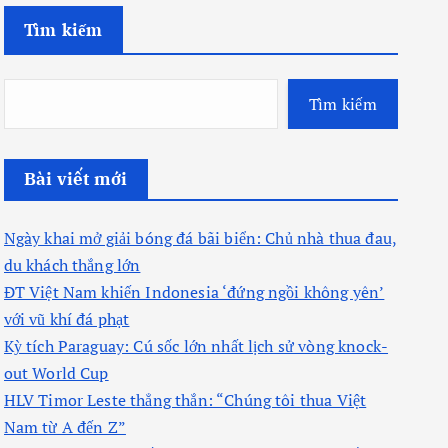
Tìm kiếm
Tìm kiếm
Bài viết mới
Ngày khai mở giải bóng đá bãi biển: Chủ nhà thua đau,
du khách thắng lớn
ĐT Việt Nam khiến Indonesia ‘đứng ngồi không yên’
với vũ khí đá phạt
Kỳ tích Paraguay: Cú sốc lớn nhất lịch sử vòng knock-
out World Cup
HLV Timor Leste thẳng thắn: “Chúng tôi thua Việt
Nam từ A đến Z”