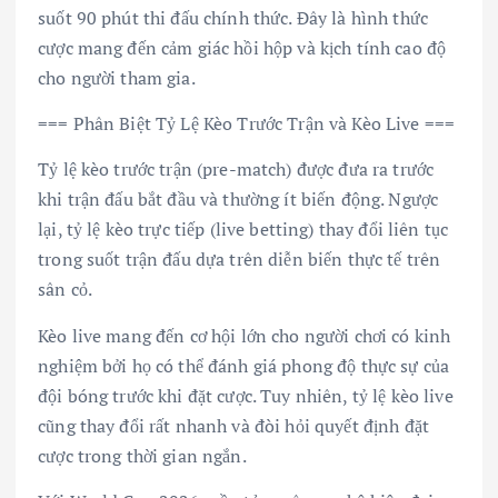
suốt 90 phút thi đấu chính thức. Đây là hình thức
cược mang đến cảm giác hồi hộp và kịch tính cao độ
cho người tham gia.
=== Phân Biệt Tỷ Lệ Kèo Trước Trận và Kèo Live ===
Tỷ lệ kèo trước trận (pre-match) được đưa ra trước
khi trận đấu bắt đầu và thường ít biến động. Ngược
lại, tỷ lệ kèo trực tiếp (live betting) thay đổi liên tục
trong suốt trận đấu dựa trên diễn biến thực tế trên
sân cỏ.
Kèo live mang đến cơ hội lớn cho người chơi có kinh
nghiệm bởi họ có thể đánh giá phong độ thực sự của
đội bóng trước khi đặt cược. Tuy nhiên, tỷ lệ kèo live
cũng thay đổi rất nhanh và đòi hỏi quyết định đặt
cược trong thời gian ngắn.