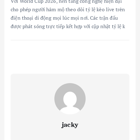
Với World Cup 2026, nền tảng công nghệ hiện đại
cho phép người hâm mộ theo dõi tỷ lệ kèo live trên
điện thoại di động mọi lúc mọi nơi. Các trận đấu
được phát sóng trực tiếp kết hợp với cập nhật tỷ lệ k
jacky