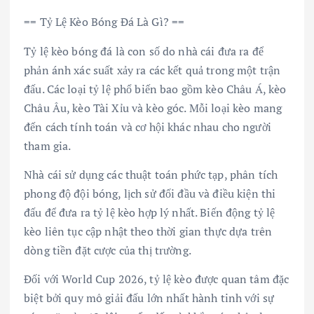
== Tỷ Lệ Kèo Bóng Đá Là Gì? ==
Tỷ lệ kèo bóng đá là con số do nhà cái đưa ra để
phản ánh xác suất xảy ra các kết quả trong một trận
đấu. Các loại tỷ lệ phổ biến bao gồm kèo Châu Á, kèo
Châu Âu, kèo Tài Xỉu và kèo góc. Mỗi loại kèo mang
đến cách tính toán và cơ hội khác nhau cho người
tham gia.
Nhà cái sử dụng các thuật toán phức tạp, phân tích
phong độ đội bóng, lịch sử đối đầu và điều kiện thi
đấu để đưa ra tỷ lệ kèo hợp lý nhất. Biến động tỷ lệ
kèo liên tục cập nhật theo thời gian thực dựa trên
dòng tiền đặt cược của thị trường.
Đối với World Cup 2026, tỷ lệ kèo được quan tâm đặc
biệt bởi quy mô giải đấu lớn nhất hành tinh với sự