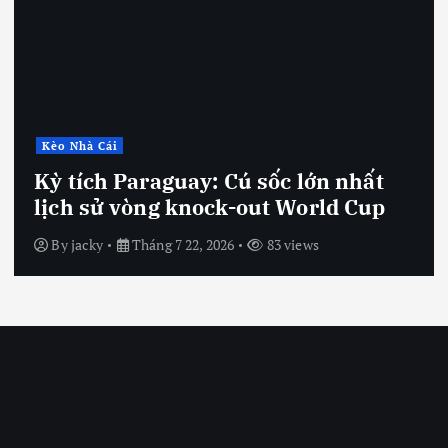
Kèo Nhà Cái
Kỳ tích Paraguay: Cú sốc lớn nhất
lịch sử vòng knock-out World Cup
By
jacky
Tháng 7 22, 2026
83 views