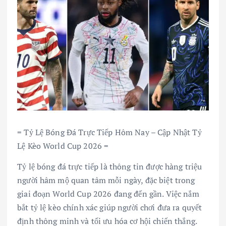
= Tỷ Lệ Bóng Đá Trực Tiếp Hôm Nay – Cập Nhật Tỷ
Lệ Kèo World Cup 2026 =
Tỷ lệ bóng đá trực tiếp là thông tin được hàng triệu
người hâm mộ quan tâm mỗi ngày, đặc biệt trong
giai đoạn World Cup 2026 đang đến gần. Việc nắm
bắt tỷ lệ kèo chính xác giúp người chơi đưa ra quyết
định thông minh và tối ưu hóa cơ hội chiến thắng.