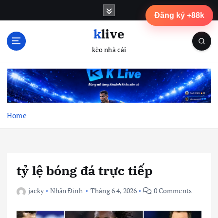
S
Đăng ký +88k
k
i
klive
p
kèo nhà cái
t
o
c
o
n
t
Home
e
n
t
tỷ lệ bóng đá trực tiếp
jacky
Nhận Định
Tháng 6 4, 2026
0 Comments