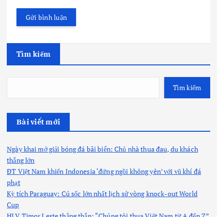
Tìm kiếm
Tìm kiếm
Bài viết mới
Ngày khai mở giải bóng đá bãi biển: Chủ nhà thua đau, du khách
thắng lớn
ĐT Việt Nam khiến Indonesia ‘đứng ngồi không yên’ với vũ khí đá
phạt
Kỳ tích Paraguay: Cú sốc lớn nhất lịch sử vòng knock-out World
Cup
HLV Timor Leste thẳng thắn: “Chúng tôi thua Việt Nam từ A đến Z”