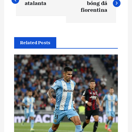
i
atalanta
bóng đá
fiorentina
ề
u
Related Posts
h
ư
ớ
n
g
b