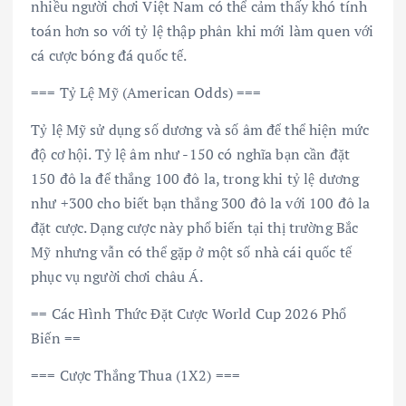
nhiều người chơi Việt Nam có thể cảm thấy khó tính
toán hơn so với tỷ lệ thập phân khi mới làm quen với
cá cược bóng đá quốc tế.
=== Tỷ Lệ Mỹ (American Odds) ===
Tỷ lệ Mỹ sử dụng số dương và số âm để thể hiện mức
độ cơ hội. Tỷ lệ âm như -150 có nghĩa bạn cần đặt
150 đô la để thắng 100 đô la, trong khi tỷ lệ dương
như +300 cho biết bạn thắng 300 đô la với 100 đô la
đặt cược. Dạng cược này phổ biến tại thị trường Bắc
Mỹ nhưng vẫn có thể gặp ở một số nhà cái quốc tế
phục vụ người chơi châu Á.
== Các Hình Thức Đặt Cược World Cup 2026 Phổ
Biến ==
=== Cược Thắng Thua (1X2) ===