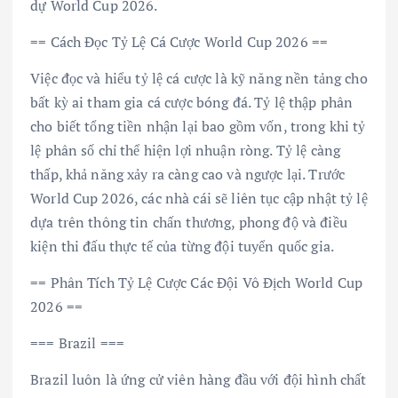
dự World Cup 2026.
== Cách Đọc Tỷ Lệ Cá Cược World Cup 2026 ==
Việc đọc và hiểu tỷ lệ cá cược là kỹ năng nền tảng cho
bất kỳ ai tham gia cá cược bóng đá. Tỷ lệ thập phân
cho biết tổng tiền nhận lại bao gồm vốn, trong khi tỷ
lệ phân số chỉ thể hiện lợi nhuận ròng. Tỷ lệ càng
thấp, khả năng xảy ra càng cao và ngược lại. Trước
World Cup 2026, các nhà cái sẽ liên tục cập nhật tỷ lệ
dựa trên thông tin chấn thương, phong độ và điều
kiện thi đấu thực tế của từng đội tuyển quốc gia.
== Phân Tích Tỷ Lệ Cược Các Đội Vô Địch World Cup
2026 ==
=== Brazil ===
Brazil luôn là ứng cử viên hàng đầu với đội hình chất