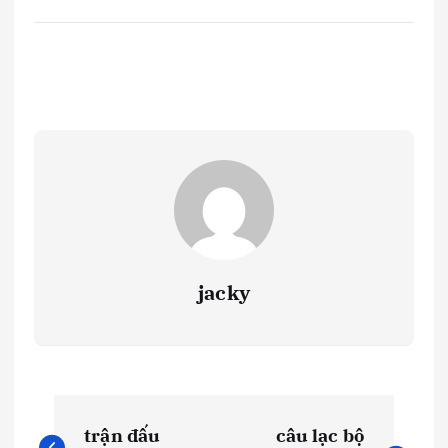
jacky
Đ
trận đấu
câu lạc bộ