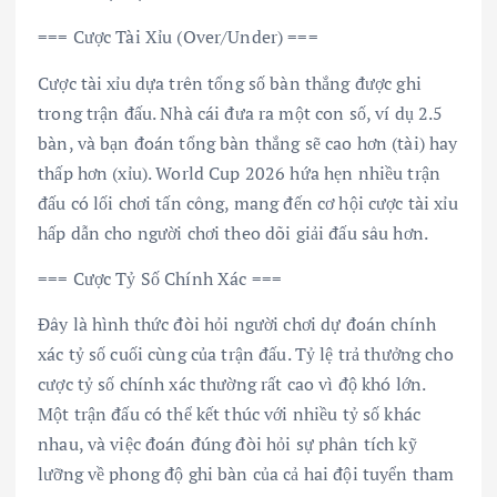
=== Cược Tài Xỉu (Over/Under) ===
Cược tài xỉu dựa trên tổng số bàn thắng được ghi
trong trận đấu. Nhà cái đưa ra một con số, ví dụ 2.5
bàn, và bạn đoán tổng bàn thắng sẽ cao hơn (tài) hay
thấp hơn (xỉu). World Cup 2026 hứa hẹn nhiều trận
đấu có lối chơi tấn công, mang đến cơ hội cược tài xỉu
hấp dẫn cho người chơi theo dõi giải đấu sâu hơn.
=== Cược Tỷ Số Chính Xác ===
Đây là hình thức đòi hỏi người chơi dự đoán chính
xác tỷ số cuối cùng của trận đấu. Tỷ lệ trả thưởng cho
cược tỷ số chính xác thường rất cao vì độ khó lớn.
Một trận đấu có thể kết thúc với nhiều tỷ số khác
nhau, và việc đoán đúng đòi hỏi sự phân tích kỹ
lưỡng về phong độ ghi bàn của cả hai đội tuyển tham