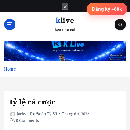
S
Đăng ký +88k
k
i
klive
p
kèo nhà cái
t
o
c
o
n
t
Home
e
n
t
tỷ lệ cá cược
jacky
Dự Đoán Tỷ Số
Tháng 6 4, 2026
0 Comments