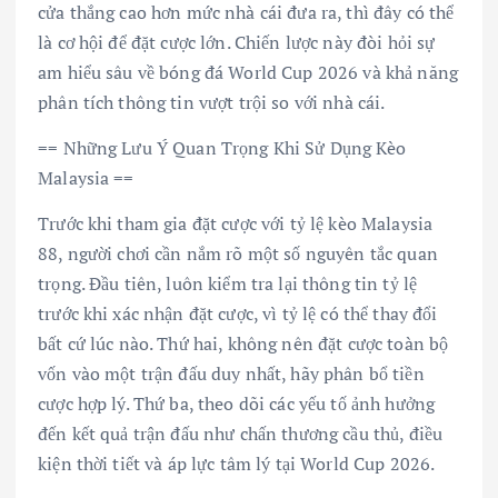
cửa thắng cao hơn mức nhà cái đưa ra, thì đây có thể
là cơ hội để đặt cược lớn. Chiến lược này đòi hỏi sự
am hiểu sâu về bóng đá World Cup 2026 và khả năng
phân tích thông tin vượt trội so với nhà cái.
== Những Lưu Ý Quan Trọng Khi Sử Dụng Kèo
Malaysia ==
Trước khi tham gia đặt cược với tỷ lệ kèo Malaysia
88, người chơi cần nắm rõ một số nguyên tắc quan
trọng. Đầu tiên, luôn kiểm tra lại thông tin tỷ lệ
trước khi xác nhận đặt cược, vì tỷ lệ có thể thay đổi
bất cứ lúc nào. Thứ hai, không nên đặt cược toàn bộ
vốn vào một trận đấu duy nhất, hãy phân bổ tiền
cược hợp lý. Thứ ba, theo dõi các yếu tố ảnh hưởng
đến kết quả trận đấu như chấn thương cầu thủ, điều
kiện thời tiết và áp lực tâm lý tại World Cup 2026.