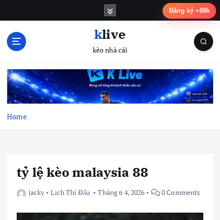
S
Đăng ký +88k
k
i
klive
p
kèo nhà cái
t
o
c
o
n
t
Home
e
n
t
tỷ lệ kèo malaysia 88
jacky
Lịch Thi Đấu
Tháng 6 4, 2026
0 Comments