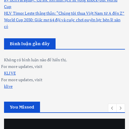
Cup
HLV Timor Leste thẳng thắn: “Chúng tôi thua Việt Nam từ A đến Z”
World Cup 2030: Giấc mơ 64 đội và cuộc chơi quyền lực bên lề sân
cỏ
Bình luận gần đây
Không có bình luận nào để hiển thị.
For more updates, visit
KLIVE
For more updates, visit
klive
You Missed