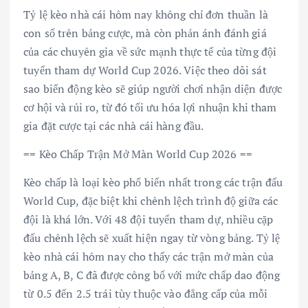
Tỷ lệ kèo nhà cái hôm nay không chỉ đơn thuần là
con số trên bảng cược, mà còn phản ánh đánh giá
của các chuyên gia về sức mạnh thực tế của từng đội
tuyển tham dự World Cup 2026. Việc theo dõi sát
sao biến động kèo sẽ giúp người chơi nhận diện được
cơ hội và rủi ro, từ đó tối ưu hóa lợi nhuận khi tham
gia đặt cược tại các nhà cái hàng đầu.
== Kèo Chấp Trận Mở Màn World Cup 2026 ==
Kèo chấp là loại kèo phổ biến nhất trong các trận đấu
World Cup, đặc biệt khi chênh lệch trình độ giữa các
đội là khá lớn. Với 48 đội tuyển tham dự, nhiều cặp
đấu chênh lệch sẽ xuất hiện ngay từ vòng bảng. Tỷ lệ
kèo nhà cái hôm nay cho thấy các trận mở màn của
bảng A, B, C đã được công bố với mức chấp dao động
từ 0.5 đến 2.5 trái tùy thuộc vào đẳng cấp của mỗi