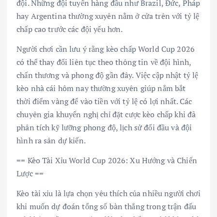
đội. Những đội tuyển hàng đầu như Brazil, Đức, Pháp
hay Argentina thường xuyên nằm ở cửa trên với tỷ lệ
chấp cao trước các đội yếu hơn.
Người chơi cần lưu ý rằng kèo chấp World Cup 2026
có thể thay đổi liên tục theo thông tin về đội hình,
chấn thương và phong độ gần đây. Việc cập nhật tỷ lệ
kèo nhà cái hôm nay thường xuyên giúp nắm bắt
thời điểm vàng để vào tiền với tỷ lệ có lợi nhất. Các
chuyên gia khuyến nghị chỉ đặt cược kèo chấp khi đã
phân tích kỹ lưỡng phong độ, lịch sử đối đầu và đội
hình ra sân dự kiến.
== Kèo Tài Xỉu World Cup 2026: Xu Hướng và Chiến
Lược ==
Kèo tài xỉu là lựa chọn yêu thích của nhiều người chơi
khi muốn dự đoán tổng số bàn thắng trong trận đấu