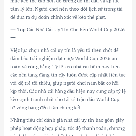
mức kèo thẻ cao hơn do cường độ thi đấu và áp lực
tâm lý lớn. Người chơi nên theo dõi lịch sử trọng tài
để đưa ra dự đoán chính xác về kèo thẻ phạt.
== Top Các Nhà Cái Uy Tín Cho Kèo World Cup 2026
==
Việc lựa chọn nhà cái uy tín là yếu tố then chốt để
đảm bảo trải nghiệm đặt cược World Cup 2026 an
toàn và công bằng. Tỷ lệ kèo nhà cái hôm nay trên
các nền tảng đáng tin cậy luôn được cập nhật liên tục
với độ trễ tối thiểu, giúp người chơi nắm bắt cơ hội
kịp thời. Các nhà cái hàng đầu hiện nay cung cấp tỷ lệ
kèo cạnh tranh nhất cho tất cả trận đấu World Cup,
từ vòng bảng đến trận chung kết.
Những tiêu chí đánh giá nhà cái uy tín bao gồm giấy
phép hoạt động hợp pháp, tốc độ thanh toán, chương