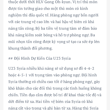
thuộc dưới thời HLV Gong Oh-kyun. Vị trí thủ môn
được tin tưởng giao cho một thủ môn có kinh
nghiệm thi đấu quốc tế. Hàng phòng ngự bốn người
với các trung vệ cao lớn và hai hậu vệ biên có khả
năng tấn công. Bộ ba tiền vệ trung tâm sẽ đảm bảo
khả năng kiểm soát bóng và hỗ trợ phòng ngự. Ba
mũi nhọn tấn công được kỳ vọng sẽ tạo ra sức ép lên
khung thành đối phương.
## Đội Hình Dự Kiến Của U23 Syria
U23 Syria nhiều khả năng sẽ sử dụng sơ đồ 4-4-2
hoặc 4-5-1 với trọng tâm vào phòng ngự. Đội hình
Syria thường có chiều cao tốt ở hàng phòng ngự, gây
khó khăn cho các đối thủ trong các tình huống không
chiến. Tiền đạo cắm được bố trí để khai thác tốc độ và
dứt điểm từ xa. Hai tiền vệ biên của Syria có khả
năng cắt vào trong và ghi bàn từ xa. Hàng thủ Syria