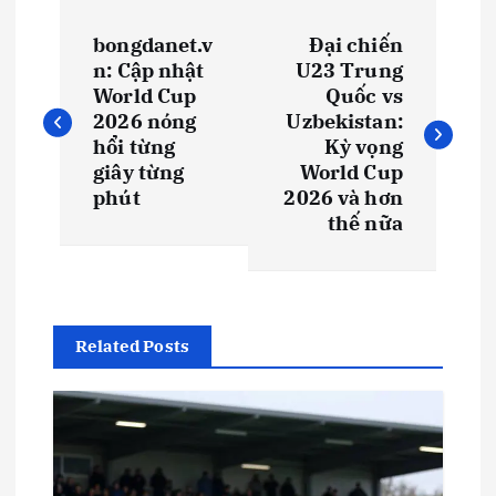
Đ
bongdanet.v
Đại chiến
i
n: Cập nhật
U23 Trung
World Cup
Quốc vs
ề
2026 nóng
Uzbekistan:
hổi từng
Kỳ vọng
u
giây từng
World Cup
phút
2026 và hơn
thế nữa
h
ư
ớ
Related Posts
n
g