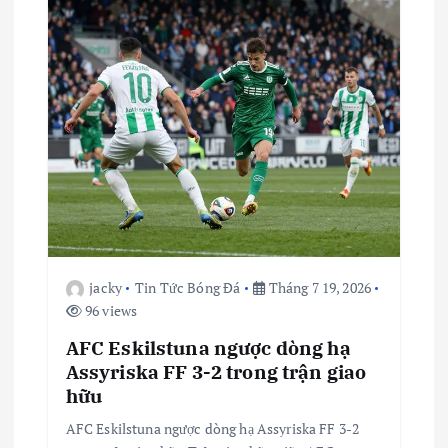
b
à
i
v
i
ế
jacky
Tin Tức Bóng Đá
Tháng 7 19, 2026
t
96 views
AFC Eskilstuna ngược dòng hạ
Assyriska FF 3-2 trong trận giao
hữu
AFC Eskilstuna ngược dòng hạ Assyriska FF 3-2