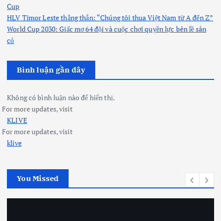
Cup
HLV Timor Leste thẳng thắn: “Chúng tôi thua Việt Nam từ A đến Z”
World Cup 2030: Giấc mơ 64 đội và cuộc chơi quyền lực bên lề sân
cỏ
Bình luận gần đây
Không có bình luận nào để hiển thị.
For more updates, visit
KLIVE
For more updates, visit
klive
You Missed