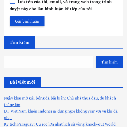
Lưu tên của tôi, email, và trang web trong trình
duyệt này cho lần bình luận kế tiếp của tôi.
Tìm kiếm
Tìm kiếm
Bài viết mới
Ngày khai mở giải bóng đá bãi biển: Chủ nhà thua đau, du khách
thắng lớn
ĐT Việt Nam khiến Indonesia ‘đứng ngồi không yên’ với vũ khí đá
phạt
Kỳ tích Paraguay: Cú sốc lớn nhất lịch sử vòng knock-out World