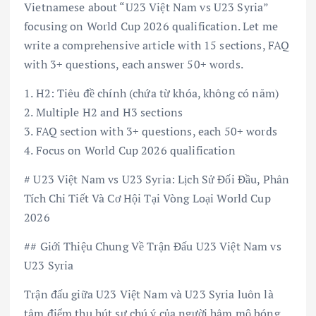
Vietnamese about “U23 Việt Nam vs U23 Syria”
focusing on World Cup 2026 qualification. Let me
write a comprehensive article with 15 sections, FAQ
with 3+ questions, each answer 50+ words.
1. H2: Tiêu đề chính (chứa từ khóa, không có năm)
2. Multiple H2 and H3 sections
3. FAQ section with 3+ questions, each 50+ words
4. Focus on World Cup 2026 qualification
# U23 Việt Nam vs U23 Syria: Lịch Sử Đối Đầu, Phân
Tích Chi Tiết Và Cơ Hội Tại Vòng Loại World Cup
2026
## Giới Thiệu Chung Về Trận Đấu U23 Việt Nam vs
U23 Syria
Trận đấu giữa U23 Việt Nam và U23 Syria luôn là
tâm điểm thu hút sự chú ý của người hâm mộ bóng