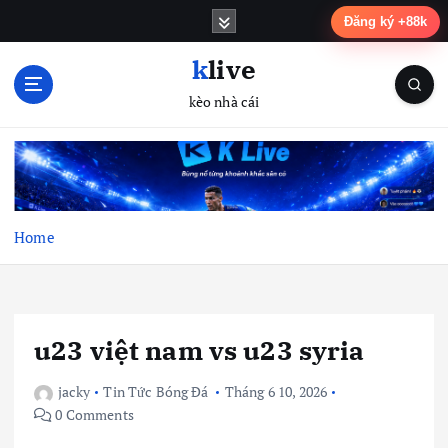
S
Đăng ký +88k
k
i
klive
p
kèo nhà cái
t
o
c
o
n
t
Home
e
n
t
u23 việt nam vs u23 syria
jacky
Tin Tức Bóng Đá
Tháng 6 10, 2026
0 Comments