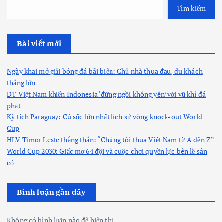
Tìm kiếm
Bài viết mới
Ngày khai mở giải bóng đá bãi biển: Chủ nhà thua đau, du khách
thắng lớn
ĐT Việt Nam khiến Indonesia ‘đứng ngồi không yên’ với vũ khí đá
phạt
Kỳ tích Paraguay: Cú sốc lớn nhất lịch sử vòng knock-out World
Cup
HLV Timor Leste thẳng thắn: “Chúng tôi thua Việt Nam từ A đến Z”
World Cup 2030: Giấc mơ 64 đội và cuộc chơi quyền lực bên lề sân
cỏ
Bình luận gần đây
Không có bình luận nào để hiển thị.