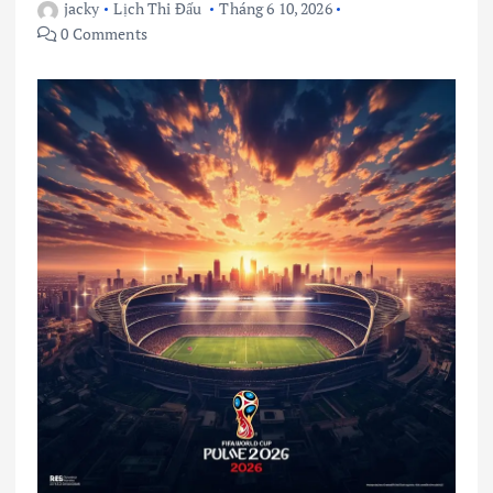
jacky
Lịch Thi Đấu
Tháng 6 10, 2026
0 Comments