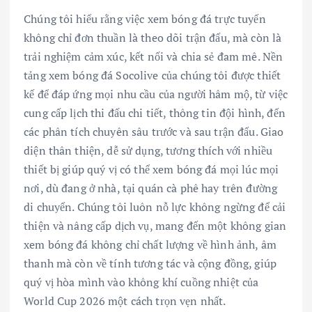
Chúng tôi hiểu rằng việc xem bóng đá trực tuyến
không chỉ đơn thuần là theo dõi trận đấu, mà còn là
trải nghiệm cảm xúc, kết nối và chia sẻ đam mê. Nền
tảng xem bóng đá Socolive của chúng tôi được thiết
kế để đáp ứng mọi nhu cầu của người hâm mộ, từ việc
cung cấp lịch thi đấu chi tiết, thông tin đội hình, đến
các phân tích chuyên sâu trước và sau trận đấu. Giao
diện thân thiện, dễ sử dụng, tương thích với nhiều
thiết bị giúp quý vị có thể xem bóng đá mọi lúc mọi
nơi, dù đang ở nhà, tại quán cà phê hay trên đường
di chuyển. Chúng tôi luôn nỗ lực không ngừng để cải
thiện và nâng cấp dịch vụ, mang đến một không gian
xem bóng đá không chỉ chất lượng về hình ảnh, âm
thanh mà còn về tính tương tác và cộng đồng, giúp
quý vị hòa mình vào không khí cuồng nhiệt của
World Cup 2026 một cách trọn vẹn nhất.