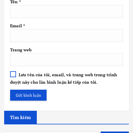
Tên
*
Email
*
Trang web
Lưu tên của tôi, email, và trang web trong trình
duyệt này cho lần bình luận kế tiếp của tôi.
Tìm kiếm