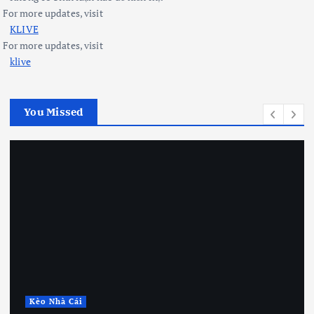
For more updates, visit
KLIVE
For more updates, visit
klive
You Missed
Kèo Nhà Cái