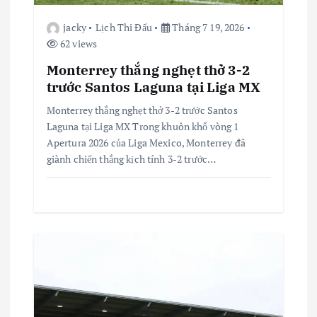
ế
jacky
Lịch Thi Đấu
Tháng 7 19, 2026
62 views
t
Monterrey thắng nghẹt thở 3-2
trước Santos Laguna tại Liga MX
Monterrey thắng nghẹt thở 3-2 trước Santos
Laguna tại Liga MX Trong khuôn khổ vòng 1
Apertura 2026 của Liga Mexico, Monterrey đã
giành chiến thắng kịch tính 3-2 trước…