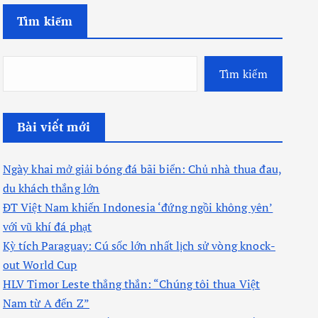
Tìm kiếm
Tìm kiếm
Bài viết mới
Ngày khai mở giải bóng đá bãi biển: Chủ nhà thua đau,
du khách thắng lớn
ĐT Việt Nam khiến Indonesia ‘đứng ngồi không yên’
với vũ khí đá phạt
Kỳ tích Paraguay: Cú sốc lớn nhất lịch sử vòng knock-
out World Cup
HLV Timor Leste thẳng thắn: “Chúng tôi thua Việt
Nam từ A đến Z”