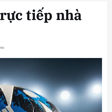
rực tiếp nhà
nts