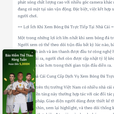
phát sóng chất lượng cao với nhiều góc camera khác
đang có mặt tại sân vận động. Đặc biệt, việc kết hợp
người chơi.
== Lợi Ích Khi Xem Bóng Đá Trực Tiếp Tại Nhà Cái =
Một trong những lợi ích lớn nhất khi xem bóng đá trực
Người xem có thể theo dõi trận đấu bất kỳ lúc nào, bấ
lượng hình ảnh và âm thanh được đầu tư công nghệ 
×
thực. Ngoài ra, người chơi còn được cập nhật tỷ lệ k
cược chính xác hơn trong thời gian trận đấu diễn ra.
== Các Nhà Cái Cung Cấp Dịch Vụ Xem Bóng Đá Trực
Hiện nay trên thị trường Việt Nam có nhiều nhà cái 
cao. Các nền tảng này thường hợp tác với các đối tác
hình hợp pháp. Giao diện người dùng được thiết kế t
chọn góc nhìn, xem lại highlight, và theo dõi thống 