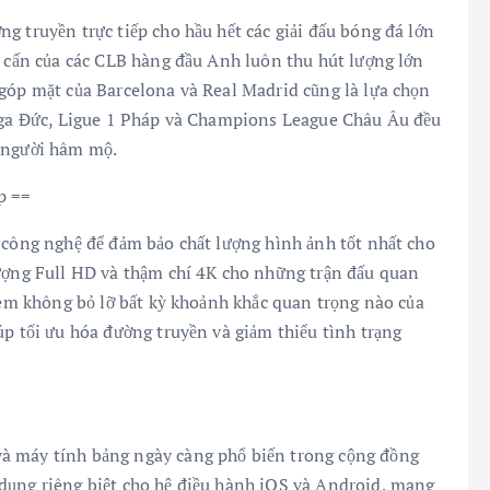
g truyền trực tiếp cho hầu hết các giải đấu bóng đá lớn
y cấn của các CLB hàng đầu Anh luôn thu hút lượng lớn
 góp mặt của Barcelona và Real Madrid cũng là lựa chọn
liga Đức, Ligue 1 Pháp và Champions League Châu Âu đều
a người hâm mộ.
p ==
 công nghệ để đảm bảo chất lượng hình ảnh tốt nhất cho
lượng Full HD và thậm chí 4K cho những trận đấu quan
 xem không bỏ lỡ bất kỳ khoảnh khắc quan trọng nào của
úp tối ưu hóa đường truyền và giảm thiểu tình trạng
à máy tính bảng ngày càng phổ biến trong cộng đồng
dụng riêng biệt cho hệ điều hành iOS và Android, mang