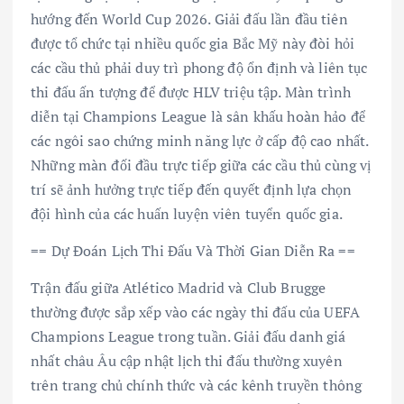
hướng đến World Cup 2026. Giải đấu lần đầu tiên
được tổ chức tại nhiều quốc gia Bắc Mỹ này đòi hỏi
các cầu thủ phải duy trì phong độ ổn định và liên tục
thi đấu ấn tượng để được HLV triệu tập. Màn trình
diễn tại Champions League là sân khấu hoàn hảo để
các ngôi sao chứng minh năng lực ở cấp độ cao nhất.
Những màn đối đầu trực tiếp giữa các cầu thủ cùng vị
trí sẽ ảnh hưởng trực tiếp đến quyết định lựa chọn
đội hình của các huấn luyện viên tuyển quốc gia.
== Dự Đoán Lịch Thi Đấu Và Thời Gian Diễn Ra ==
Trận đấu giữa Atlético Madrid và Club Brugge
thường được sắp xếp vào các ngày thi đấu của UEFA
Champions League trong tuần. Giải đấu danh giá
nhất châu Âu cập nhật lịch thi đấu thường xuyên
trên trang chủ chính thức và các kênh truyền thông