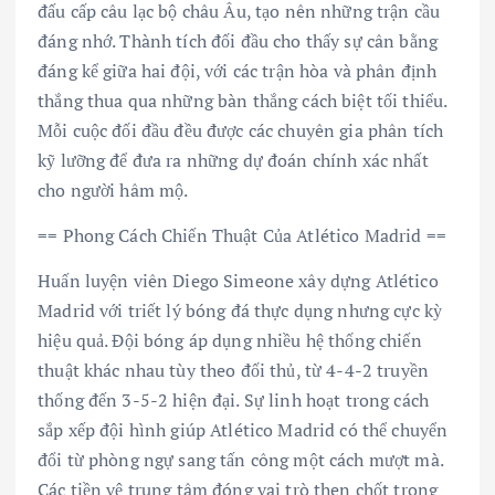
đấu cấp câu lạc bộ châu Âu, tạo nên những trận cầu
đáng nhớ. Thành tích đối đầu cho thấy sự cân bằng
đáng kể giữa hai đội, với các trận hòa và phân định
thắng thua qua những bàn thắng cách biệt tối thiểu.
Mỗi cuộc đối đầu đều được các chuyên gia phân tích
kỹ lưỡng để đưa ra những dự đoán chính xác nhất
cho người hâm mộ.
== Phong Cách Chiến Thuật Của Atlético Madrid ==
Huấn luyện viên Diego Simeone xây dựng Atlético
Madrid với triết lý bóng đá thực dụng nhưng cực kỳ
hiệu quả. Đội bóng áp dụng nhiều hệ thống chiến
thuật khác nhau tùy theo đối thủ, từ 4-4-2 truyền
thống đến 3-5-2 hiện đại. Sự linh hoạt trong cách
sắp xếp đội hình giúp Atlético Madrid có thể chuyển
đổi từ phòng ngự sang tấn công một cách mượt mà.
Các tiền vệ trung tâm đóng vai trò then chốt trong