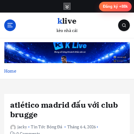
S
Đăng ký +88k
k
i
klive
p
kèo nhà cái
t
o
c
o
n
t
Home
e
n
t
atlético madrid đấu với club
brugge
jacky
Tin Tức Bóng Đá
Tháng 6 4, 2026
0 Comments