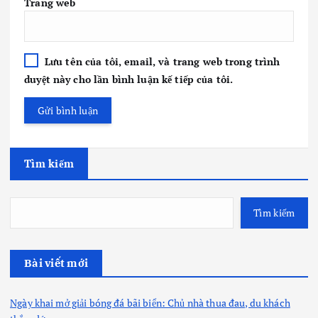
Trang web
Lưu tên của tôi, email, và trang web trong trình
duyệt này cho lần bình luận kế tiếp của tôi.
Tìm kiếm
Tìm kiếm
Bài viết mới
Ngày khai mở giải bóng đá bãi biển: Chủ nhà thua đau, du khách