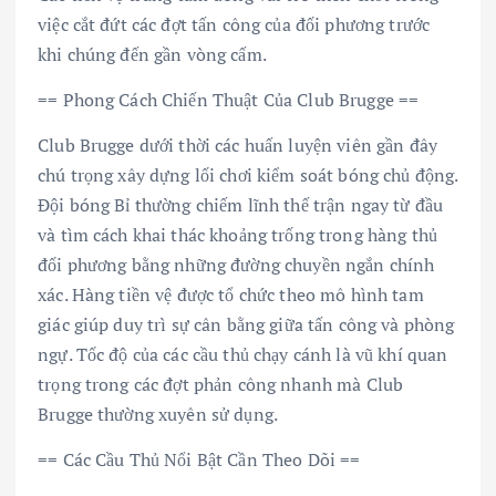
việc cắt đứt các đợt tấn công của đối phương trước
khi chúng đến gần vòng cấm.
== Phong Cách Chiến Thuật Của Club Brugge ==
Club Brugge dưới thời các huấn luyện viên gần đây
chú trọng xây dựng lối chơi kiểm soát bóng chủ động.
Đội bóng Bỉ thường chiếm lĩnh thế trận ngay từ đầu
và tìm cách khai thác khoảng trống trong hàng thủ
đối phương bằng những đường chuyền ngắn chính
xác. Hàng tiền vệ được tổ chức theo mô hình tam
giác giúp duy trì sự cân bằng giữa tấn công và phòng
ngự. Tốc độ của các cầu thủ chạy cánh là vũ khí quan
trọng trong các đợt phản công nhanh mà Club
Brugge thường xuyên sử dụng.
== Các Cầu Thủ Nổi Bật Cần Theo Dõi ==