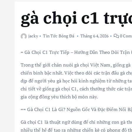
gà chọi c1 trự
jacky
Tin Tức Bóng Đá
Tháng 6 4, 2026
0 Com
= Gà Chọi C1 Trực Tiếp – Hướng Dẫn Theo Dõi Trận
Trong thế giới chăn nuôi gà chọi Việt Nam, giống g
chiến binh bậc nhất. Việc theo dõi các trận đấu gà chọ
dịp để người yêu gà học hỏi kinh nghiệm từ những tay
chi tiết về giống gà chọi C1, cách thưởng thức các tr
gia cộng đồng yêu thích bộ môn này.
== Gà Chọi C1 Là Gì? Nguồn Gốc Và Đặc Điểm Nổi Bậ
Gà chọi C1 là thuật ngữ dùng để chỉ những con gà th
nhiều thế hệ để tạo ra những chiến kê có phong độ t