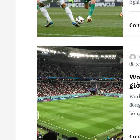
nghi
b
à
Con
i
j
v
67
Wo
i
gi
ế
Worl
đồng
t
bóng
Con