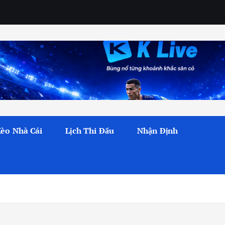
èo Nhà Cái
Lịch Thi Đấu
Nhận Định