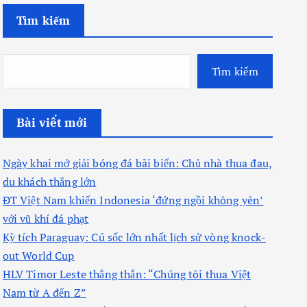
Tìm kiếm
Tìm kiếm
Bài viết mới
Ngày khai mở giải bóng đá bãi biển: Chủ nhà thua đau,
du khách thắng lớn
ĐT Việt Nam khiến Indonesia ‘đứng ngồi không yên’
với vũ khí đá phạt
Kỳ tích Paraguay: Cú sốc lớn nhất lịch sử vòng knock-
out World Cup
HLV Timor Leste thẳng thắn: “Chúng tôi thua Việt
Nam từ A đến Z”