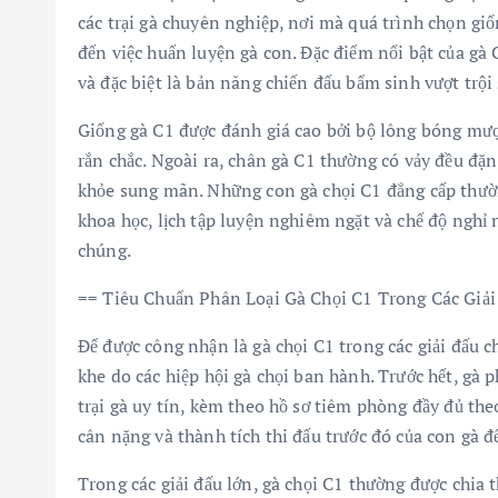
các trại gà chuyên nghiệp, nơi mà quá trình chọn g
đến việc huấn luyện gà con. Đặc điểm nổi bật của gà
và đặc biệt là bản năng chiến đấu bẩm sinh vượt trội
Giống gà C1 được đánh giá cao bởi bộ lông bóng mượ
rắn chắc. Ngoài ra, chân gà C1 thường có vảy đều đặn
khỏe sung mãn. Những con gà chọi C1 đẳng cấp thư
khoa học, lịch tập luyện nghiêm ngặt và chế độ nghỉ 
chúng.
== Tiêu Chuẩn Phân Loại Gà Chọi C1 Trong Các Giải
Để được công nhận là gà chọi C1 trong các giải đấu c
khe do các hiệp hội gà chọi ban hành. Trước hết, gà p
trại gà uy tín, kèm theo hồ sơ tiêm phòng đầy đủ the
cân nặng và thành tích thi đấu trước đó của con gà 
Trong các giải đấu lớn, gà chọi C1 thường được chia