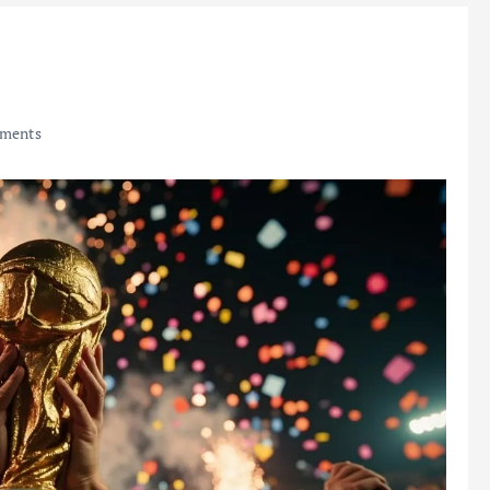
ments