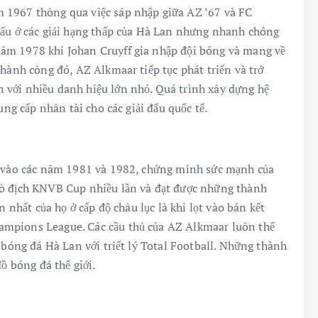
 1967 thông qua việc sáp nhập giữa AZ ’67 và FC
đấu ở các giải hạng thấp của Hà Lan nhưng nhanh chóng
ăm 1978 khi Johan Cruyff gia nhập đội bóng và mang về
thành công đó, AZ Alkmaar tiếp tục phát triển và trở
 với nhiều danh hiệu lớn nhỏ. Quá trình xây dựng hệ
ung cấp nhân tài cho các giải đấu quốc tế.
ie vào các năm 1981 và 1982, chứng minh sức mạnh của
vô địch KNVB Cup nhiều lần và đạt được những thành
n nhất của họ ở cấp độ châu lục là khi lọt vào bán kết
ampions League. Các cầu thủ của AZ Alkmaar luôn thể
 bóng đá Hà Lan với triết lý Total Football. Những thành
ồ bóng đá thế giới.