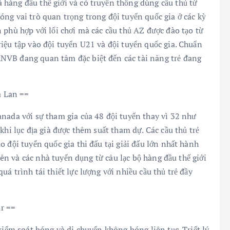
hàng đầu thế giới và có truyền thống dùng cầu thủ từ
ng vai trò quan trọng trong đội tuyển quốc gia ở các kỳ
 phù hợp với lối chơi mà các cầu thủ AZ được đào tạo từ
iệu tập vào đội tuyển U21 và đội tuyển quốc gia. Chuẩn
NVB đang quan tâm đặc biệt đến các tài năng trẻ đang
 Lan ==
nada với sự tham gia của 48 đội tuyển thay vì 32 như
khi lục địa già được thêm suất tham dự. Các cầu thủ trẻ
 đội tuyển quốc gia thi đấu tại giải đấu lớn nhất hành
viên và các nhà tuyển dụng từ câu lạc bộ hàng đầu thế giới
á trình tái thiết lực lượng với nhiều cầu thủ trẻ đầy
r ==
kiểm soát bóng và di chuyển không bóng liên tục. Triết lý