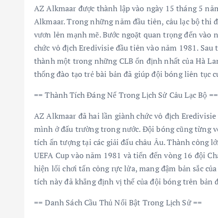
AZ Alkmaar được thành lập vào ngày 15 tháng 5 năm
Alkmaar. Trong những năm đầu tiên, câu lạc bộ thi 
vươn lên mạnh mẽ. Bước ngoặt quan trọng đến vào n
chức vô địch Eredivisie đầu tiên vào năm 1981. Sau 
thành một trong những CLB ổn định nhất của Hà Lan
thống đào tạo trẻ bài bản đã giúp đội bóng liên tục c
== Thành Tích Đáng Nể Trong Lịch Sử Câu Lạc Bộ ==
AZ Alkmaar đã hai lần giành chức vô địch Eredivis
mình ở đấu trường trong nước. Đội bóng cũng từng 
tích ấn tượng tại các giải đấu châu Âu. Thành công lớ
UEFA Cup vào năm 1981 và tiến đến vòng 16 đội Ch
hiện lối chơi tấn công rực lửa, mang đậm bản sắc của
tích này đã khẳng định vị thế của đội bóng trên bản đ
== Danh Sách Cầu Thủ Nổi Bật Trong Lịch Sử ==