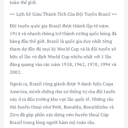
toàn thế giới.
== Lịch Sử Giàu Thành Tích Của Đội Tuyển Brazil ==
Đội tuyển quốc gia Brazil được thành lập từ năm
1914 và nhanh chóng trở thành cường quốc bóng đá
hàng đầu thế giới. Brazil là quốc gia duy nhất từng
tham dự đầy đủ mọi kỳ World Cup và là đội tuyển sở
hữu số lần vô địch World Cup nhiều nhất với 5 lần
đăng quang vào các năm 1958, 1962, 1970, 1994 và
2002.
Ngoài ra, Brazil cũng giành được 9 danh hiệu Copa
America, minh chứng cho sự thống trị của đội tuyển
này ở cả đấu trường khu vực lẫn quốc tế. Những cầu
thủ huyền thoại như Pelé, Ronaldo, Ronaldinho và
Zico đã góp phần xây dựng nên huyền thoại Cúp
Brazil trong lòng người hâm mộ toàn cầu.