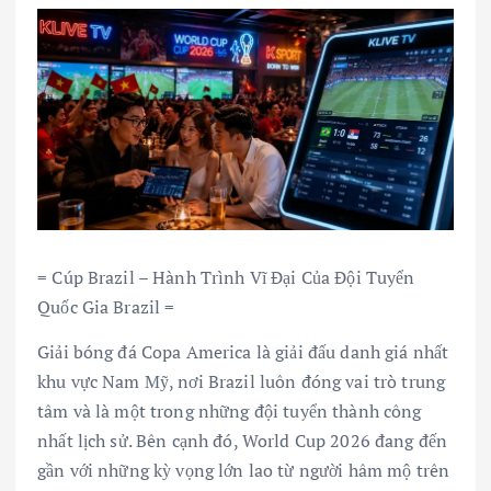
= Cúp Brazil – Hành Trình Vĩ Đại Của Đội Tuyển
Quốc Gia Brazil =
Giải bóng đá Copa America là giải đấu danh giá nhất
khu vực Nam Mỹ, nơi Brazil luôn đóng vai trò trung
tâm và là một trong những đội tuyển thành công
nhất lịch sử. Bên cạnh đó, World Cup 2026 đang đến
gần với những kỳ vọng lớn lao từ người hâm mộ trên