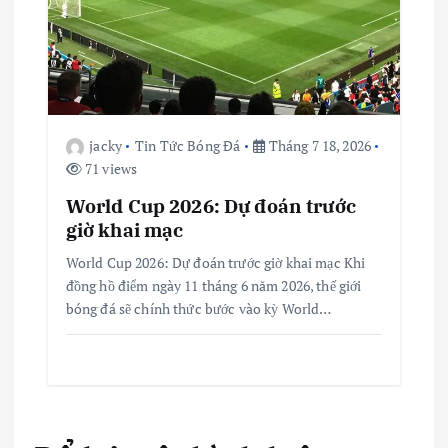
jacky
Tin Tức Bóng Đá
Tháng 7 18, 2026
71 views
World Cup 2026: Dự đoán trước
giờ khai mạc
World Cup 2026: Dự đoán trước giờ khai mạc Khi
đồng hồ điểm ngày 11 tháng 6 năm 2026, thế giới
bóng đá sẽ chính thức bước vào kỳ World…