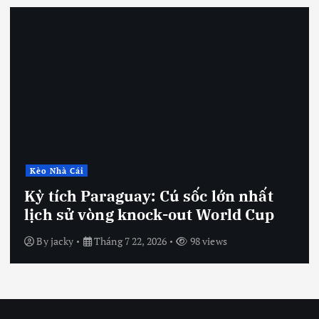
Kèo Nhà Cái
Kỳ tích Paraguay: Cú sốc lớn nhất
lịch sử vòng knock-out World Cup
By
jacky
Tháng 7 22, 2026
98 views