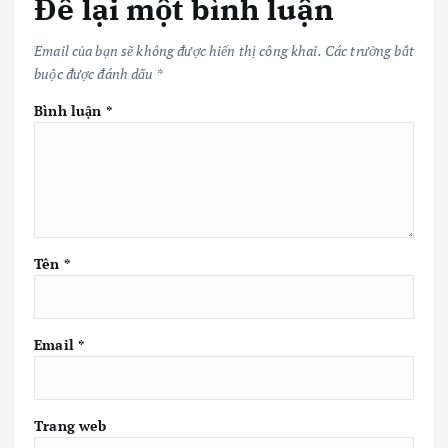
Để lại một bình luận
Email của bạn sẽ không được hiển thị công khai.
Các trường bắt
buộc được đánh dấu
*
Bình luận
*
Tên
*
Email
*
Trang web