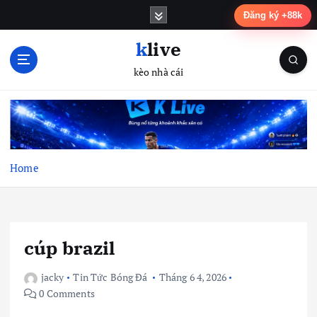
S
Đăng ký +88k
k
i
klive
p
kèo nhà cái
t
o
c
o
n
t
Home
e
n
t
cúp brazil
jacky
Tin Tức Bóng Đá
Tháng 6 4, 2026
0 Comments