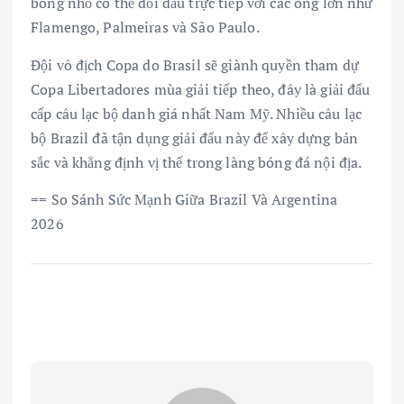
bóng nhỏ có thể đối đầu trực tiếp với các ông lớn như
Flamengo, Palmeiras và São Paulo.
Đội vô địch Copa do Brasil sẽ giành quyền tham dự
Copa Libertadores mùa giải tiếp theo, đây là giải đấu
cấp câu lạc bộ danh giá nhất Nam Mỹ. Nhiều câu lạc
bộ Brazil đã tận dụng giải đấu này để xây dựng bản
sắc và khẳng định vị thế trong làng bóng đá nội địa.
== So Sánh Sức Mạnh Giữa Brazil Và Argentina
2026