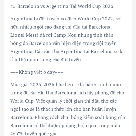
## Barcelona vs Argentina Tại World Cup 2026
Argentina là đội tuyển vô địch World Cup 2022, sở
hữu nhiều ngôi sao đang thi đấu tại Barcelona.
Lionel Messi đã rời Camp Nou nhưng tinh thần
bóng đá Barcelona vẫn hiện diện trong đội tuyển
Argentina. Các cầu thủ Argentina tại Barcelona sẽ là
cầu thủ quan trọng của đội tuyển.
===Không viết ở đây===
Mùa giải 2025-2026 hứa hẹn sẽ là hành trình quan
trọng để các cầu thủ Barcelona tích lũy phong độ cho
World Cup. Việc quản lý thời gian thi đấu cho các
ngôi sao sẽ là thách thức lớn cho ban huấn luyện
Barcelona. Phong cách chơi bóng kiểm soát bóng của
Barcelona có thể được áp dụng hiệu quả trong màu
áo đội tuyển quốc gia.