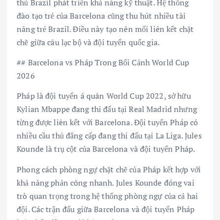
thủ Brazil phát triển khả năng kỹ thuật. Hệ thống
đào tạo trẻ của Barcelona cũng thu hút nhiều tài
năng trẻ Brazil. Điều này tạo nên mối liên kết chặt
chẽ giữa câu lạc bộ và đội tuyển quốc gia.
## Barcelona vs Pháp Trong Bối Cảnh World Cup
2026
Pháp là đội tuyển á quân World Cup 2022, sở hữu
Kylian Mbappe đang thi đấu tại Real Madrid nhưng
từng được liên kết với Barcelona. Đội tuyển Pháp có
nhiều cầu thủ đẳng cấp đang thi đấu tại La Liga. Jules
Kounde là trụ cột của Barcelona và đội tuyển Pháp.
Phong cách phòng ngự chặt chẽ của Pháp kết hợp với
khả năng phản công nhanh. Jules Kounde đóng vai
trò quan trọng trong hệ thống phòng ngự của cả hai
đội. Các trận đấu giữa Barcelona và đội tuyển Pháp