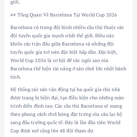
giới.
## Tổng Quan Về Barcelona Tại World Cup 2026
Barcelona có trong đội hình nhiều cầu thủ thuộc các
đội tuyển quốc gia mạnh nhất thế giới. Điều này
khiến các trận đấu giữa Barcelona và những đội
tuyển quốc gia trở nên đặc biệt hấp dẫn. Đặc biệt,
World Cup 2026 là cơ hội để các ngôi sao của
Barcelona thể hiện tài năng ở sân chơi lớn nhất hành
tinh.
Hệ thống các sân vận động tại ba quốc gia chủ nhà
được trang bị hiện đại, tạo điều kiện cho những màn
trình diễn đỉnh cao. Các cầu thủ Barcelona sẽ mang
theo phong cách chơi bóng đặc trưng của câu lạc bộ
sang đấu trường quốc tế. Đây là lần đầu tiên World
Cup được mở rộng lên 48 đội tham dự.