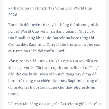
## Barcelona vs Brazil Tại Vòng Loại World Cup
2026
Brazil là đội tuyển có truyền thống thành công nhất
lịch sử World Cup với 5 lần đăng quang. Nhiều cầu
thủ Brazil đang khoác áo Barcelona hoặc từng thi
đấu tại đây. Raphinha đang là cầu thủ quan trọng của
cả Barcelona lẫn đội tuyển Brazil.
Vòng loại World Cup 2026 khu vực Nam Mỹ diễn ra
khốc liệt với 10 đội tuyển cạnh tranh. Brazil dưới sự
dẫn dắt của huấn luyện viên mới đang xây dựng đội
hình trẻ trung cho chiến dịch này. Raphinha cùng các
đồng đội tại Barcelona đang cho thấy phong độ ấn
tượng.
Lối chơi tấn công đa dạng của Barcelona giúp các cầu