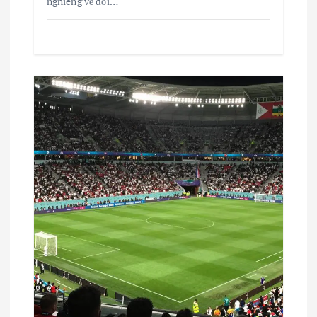
nghiêng về đội…