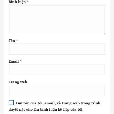
Bình luận
*
Tên
*
Email
*
Trang web
Lưu tên của tôi, email, và trang web trong trình
duyệt này cho lần bình luận kế tiếp của tôi.