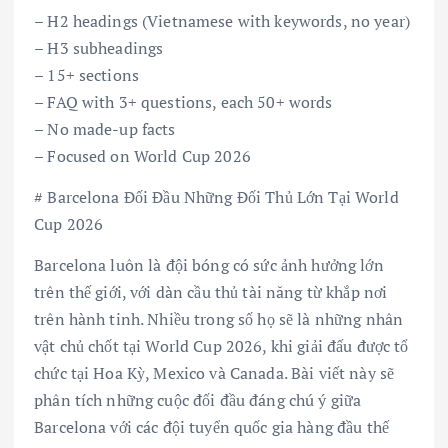
– H2 headings (Vietnamese with keywords, no year)
– H3 subheadings
– 15+ sections
– FAQ with 3+ questions, each 50+ words
– No made-up facts
– Focused on World Cup 2026
# Barcelona Đối Đầu Những Đối Thủ Lớn Tại World
Cup 2026
Barcelona luôn là đội bóng có sức ảnh hưởng lớn
trên thế giới, với dàn cầu thủ tài năng từ khắp nơi
trên hành tinh. Nhiều trong số họ sẽ là những nhân
vật chủ chốt tại World Cup 2026, khi giải đấu được tổ
chức tại Hoa Kỳ, Mexico và Canada. Bài viết này sẽ
phân tích những cuộc đối đầu đáng chú ý giữa
Barcelona với các đội tuyển quốc gia hàng đầu thế