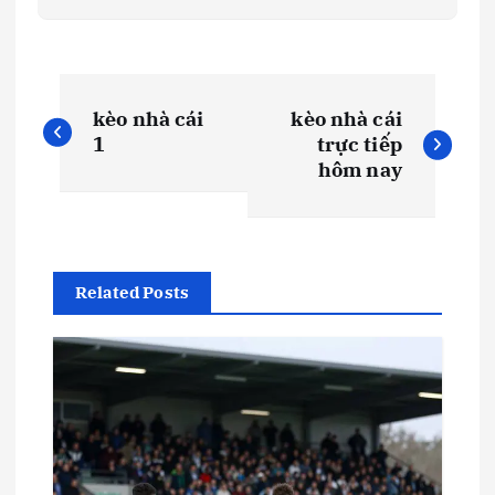
Đ
kèo nhà cái
kèo nhà cái
i
1
trực tiếp
hôm nay
ề
u
Related Posts
h
ư
ớ
n