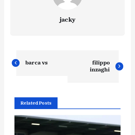
jacky
Đ
barca vs
filippo
i
inzaghi
ề
u
Related Posts
h
ư