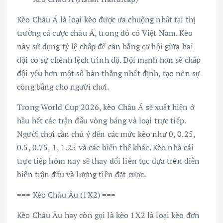
Kèo Châu Á là loại kèo được ưa chuộng nhất tại thị
trường cá cược châu Á, trong đó có Việt Nam. Kèo
này sử dụng tỷ lệ chấp để cân bằng cơ hội giữa hai
đội có sự chênh lệch trình độ. Đội mạnh hơn sẽ chấp
đội yếu hơn một số bàn thắng nhất định, tạo nên sự
công bằng cho người chơi.
Trong World Cup 2026, kèo Châu Á sẽ xuất hiện ở
hầu hết các trận đấu vòng bảng và loại trực tiếp.
Người chơi cần chú ý đến các mức kèo như 0, 0.25,
0.5, 0.75, 1, 1.25 và các biến thể khác. Kèo nhà cái
trực tiếp hôm nay sẽ thay đổi liên tục dựa trên diễn
biến trận đấu và lượng tiền đặt cược.
=== Kèo Châu Âu (1X2) ===
Kèo Châu Âu hay còn gọi là kèo 1X2 là loại kèo đơn