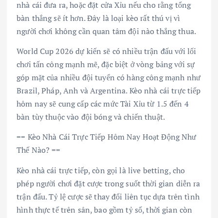
nhà cái đưa ra, hoặc đặt cửa Xỉu nếu cho rằng tổng
bàn thắng sẽ ít hơn. Đây là loại kèo rất thú vị vì
người chơi không cần quan tâm đội nào thắng thua.
World Cup 2026 dự kiến sẽ có nhiều trận đấu với lối
chơi tấn công mạnh mẽ, đặc biệt ở vòng bảng với sự
góp mặt của nhiều đội tuyển có hàng công mạnh như
Brazil, Pháp, Anh và Argentina. Kèo nhà cái trực tiếp
hôm nay sẽ cung cấp các mức Tài Xỉu từ 1.5 đến 4
bàn tùy thuộc vào đội bóng và chiến thuật.
== Kèo Nhà Cái Trực Tiếp Hôm Nay Hoạt Động Như
Thế Nào? ==
Kèo nhà cái trực tiếp, còn gọi là live betting, cho
phép người chơi đặt cược trong suốt thời gian diễn ra
trận đấu. Tỷ lệ cược sẽ thay đổi liên tục dựa trên tình
hình thực tế trên sân, bao gồm tỷ số, thời gian còn