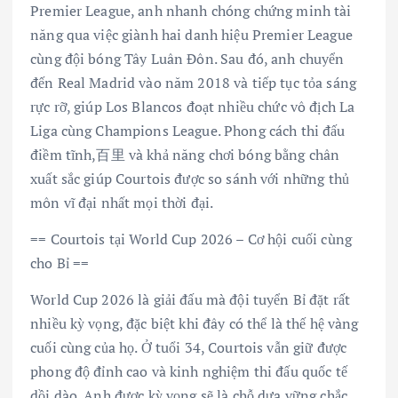
Premier League, anh nhanh chóng chứng minh tài
năng qua việc giành hai danh hiệu Premier League
cùng đội bóng Tây Luân Đôn. Sau đó, anh chuyển
đến Real Madrid vào năm 2018 và tiếp tục tỏa sáng
rực rỡ, giúp Los Blancos đoạt nhiều chức vô địch La
Liga cùng Champions League. Phong cách thi đấu
điềm tĩnh,百里 và khả năng chơi bóng bằng chân
xuất sắc giúp Courtois được so sánh với những thủ
môn vĩ đại nhất mọi thời đại.
== Courtois tại World Cup 2026 – Cơ hội cuối cùng
cho Bỉ ==
World Cup 2026 là giải đấu mà đội tuyển Bỉ đặt rất
nhiều kỳ vọng, đặc biệt khi đây có thể là thế hệ vàng
cuối cùng của họ. Ở tuổi 34, Courtois vẫn giữ được
phong độ đỉnh cao và kinh nghiệm thi đấu quốc tế
dồi dào. Anh được kỳ vọng sẽ là chỗ dựa vững chắc