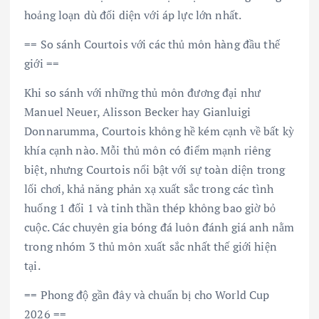
hoảng loạn dù đối diện với áp lực lớn nhất.
== So sánh Courtois với các thủ môn hàng đầu thế
giới ==
Khi so sánh với những thủ môn đương đại như
Manuel Neuer, Alisson Becker hay Gianluigi
Donnarumma, Courtois không hề kém cạnh về bất kỳ
khía cạnh nào. Mỗi thủ môn có điểm mạnh riêng
biệt, nhưng Courtois nổi bật với sự toàn diện trong
lối chơi, khả năng phản xạ xuất sắc trong các tình
huống 1 đối 1 và tinh thần thép không bao giờ bỏ
cuộc. Các chuyên gia bóng đá luôn đánh giá anh nằm
trong nhóm 3 thủ môn xuất sắc nhất thế giới hiện
tại.
== Phong độ gần đây và chuẩn bị cho World Cup
2026 ==