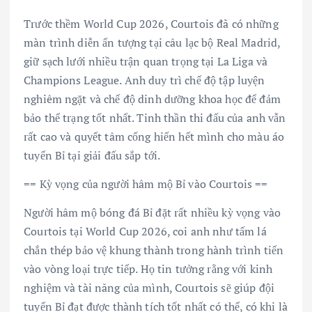
Trước thềm World Cup 2026, Courtois đã có những
màn trình diễn ấn tượng tại câu lạc bộ Real Madrid,
giữ sạch lưới nhiều trận quan trọng tại La Liga và
Champions League. Anh duy trì chế độ tập luyện
nghiêm ngặt và chế độ dinh dưỡng khoa học để đảm
bảo thể trạng tốt nhất. Tinh thần thi đấu của anh vẫn
rất cao và quyết tâm cống hiến hết mình cho màu áo
tuyển Bỉ tại giải đấu sắp tới.
== Kỳ vọng của người hâm mộ Bỉ vào Courtois ==
Người hâm mộ bóng đá Bỉ đặt rất nhiều kỳ vọng vào
Courtois tại World Cup 2026, coi anh như tấm lá
chắn thép bảo vệ khung thành trong hành trình tiến
vào vòng loại trực tiếp. Họ tin tưởng rằng với kinh
nghiệm và tài năng của mình, Courtois sẽ giúp đội
tuyển Bỉ đạt được thành tích tốt nhất có thể, có khi là