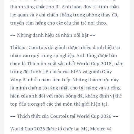
thành vững chắc cho Bỉ. Anh luôn duy trì tinh thần
lạc quan và ý chí chiến thắng trong phòng thay đồ,
truyền cảm hứng cho các cầu thủ trẻ noi theo.
== Những danh hiệu cá nhân nổi bật ==
Thibaut Courtois đã giành được nhiều danh hiệu cá
nhân cao quý trong sự nghiệp. Anh từng được bầu
chọn là Thủ môn xuất sắc nhất World Cup 2018, nằm
trong đội hình tiêu biểu của FIFA và giành Giày
Vàng Bỉ nhiều năm liên tiếp. Những thành tựu này
là minh chứng rõ ràng nhất cho tài năng và sự cống
hiến của anh đối với môn bóng đá, khẳng định vị thế
top đầu trong số các thủ môn thế giới hiện tại.
== Thách thức của Courtois tại World Cup 2026 ==
World Cup 2026 được tổ chức tại Mỹ, Mexico và