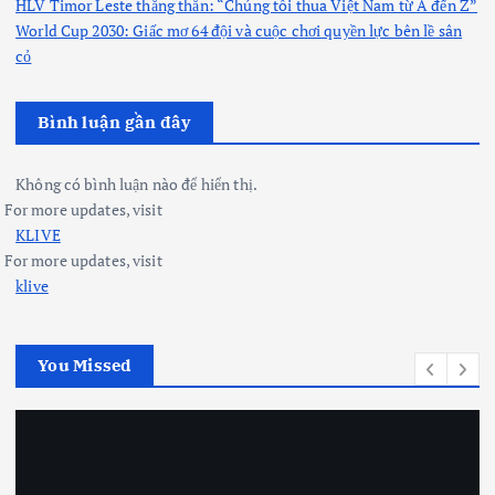
HLV Timor Leste thẳng thắn: “Chúng tôi thua Việt Nam từ A đến Z”
World Cup 2030: Giấc mơ 64 đội và cuộc chơi quyền lực bên lề sân
cỏ
Bình luận gần đây
Không có bình luận nào để hiển thị.
For more updates, visit
KLIVE
For more updates, visit
klive
You Missed