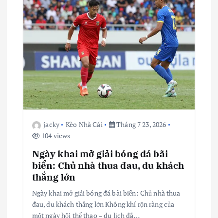
n
g
b
à
i
v
jacky
Kèo Nhà Cái
Tháng 7 23, 2026
i
104 views
Ngày khai mở giải bóng đá bãi
ế
biển: Chủ nhà thua đau, du khách
thắng lớn
t
Ngày khai mở giải bóng đá bãi biển: Chủ nhà thua
đau, du khách thắng lớn Không khí rộn ràng của
một ngày hội thể thao – du lịch đã…