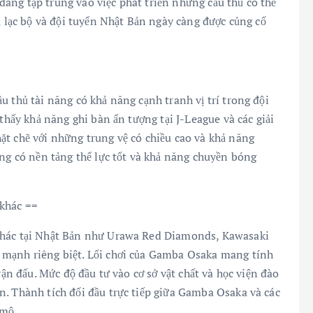
ang tập trung vào việc phát triển những cầu thủ có thể
u lạc bộ và đội tuyển Nhật Bản ngày càng được củng cố
 thủ tài năng có khả năng cạnh tranh vị trí trong đội
 thấy khả năng ghi bàn ấn tượng tại J-League và các giải
ặt chẽ với những trung vệ có chiều cao và khả năng
óng có nền tảng thể lực tốt và khả năng chuyền bóng
khác ==
khác tại Nhật Bản như Urawa Red Diamonds, Kawasaki
 mạnh riêng biệt. Lối chơi của Gamba Osaka mang tính
rận đấu. Mức độ đầu tư vào cơ sở vật chất và học viện đào
n. Thành tích đối đầu trực tiếp giữa Gamba Osaka và các
 mộ.