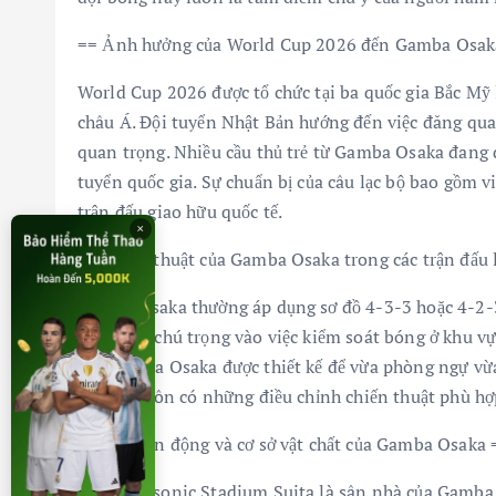
== Ảnh hưởng của World Cup 2026 đến Gamba Osak
World Cup 2026 được tổ chức tại ba quốc gia Bắc Mỹ 
châu Á. Đội tuyển Nhật Bản hướng đến việc đăng quan
quan trọng. Nhiều cầu thủ trẻ từ Gamba Osaka đang đ
tuyển quốc gia. Sự chuẩn bị của câu lạc bộ bao gồm 
trận đấu giao hữu quốc tế.
×
== Chiến thuật của Gamba Osaka trong các trận đấu 
Gamba Osaka thường áp dụng sơ đồ 4-3-3 hoặc 4-2-3
Đội bóng chú trọng vào việc kiểm soát bóng ở khu vực 
của Gamba Osaka được thiết kế để vừa phòng ngự vừa
của đội luôn có những điều chỉnh chiến thuật phù hợp
== Sân vận động và cơ sở vật chất của Gamba Osaka 
Sân Panasonic Stadium Suita là sân nhà của Gamba 