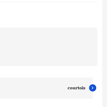
courtois