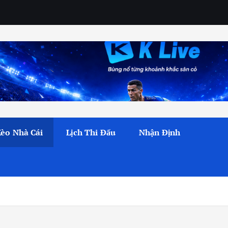
èo Nhà Cái
Lịch Thi Đấu
Nhận Định