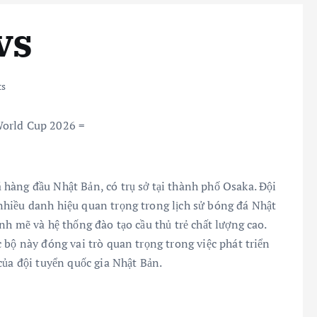
vs
s
World Cup 2026 =
hàng đầu Nhật Bản, có trụ sở tại thành phố Osaka. Đội
hiều danh hiệu quan trọng trong lịch sử bóng đá Nhật
h mẽ và hệ thống đào tạo cầu thủ trẻ chất lượng cao.
 bộ này đóng vai trò quan trọng trong việc phát triển
của đội tuyển quốc gia Nhật Bản.