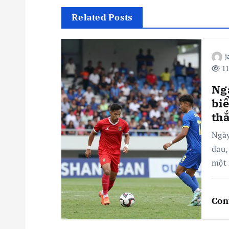
ề
Related Posts
u
h
j
11
ư
Ng
bi
ớ
th
Ngày
n
đau,
một 
g
b
Con