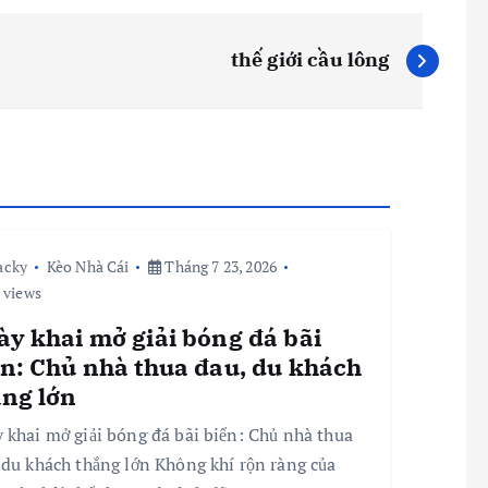
thế giới cầu lông
acky
Kèo Nhà Cái
Tháng 7 23, 2026
 views
ày khai mở giải bóng đá bãi
ển: Chủ nhà thua đau, du khách
ắng lớn
 khai mở giải bóng đá bãi biển: Chủ nhà thua
 du khách thắng lớn Không khí rộn ràng của