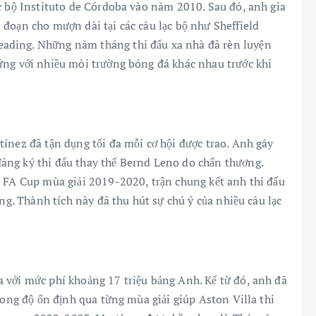
c bộ Instituto de Córdoba vào năm 2010. Sau đó, anh gia
đoạn cho mượn dài tại các câu lạc bộ như Sheffield
ading. Những năm tháng thi đấu xa nhà đã rèn luyện
ứng với nhiều môi trường bóng đá khác nhau trước khi
ínez đã tận dụng tối đa mỗi cơ hội được trao. Anh gây
ăng ký thi đấu thay thế Bernd Leno do chấn thương.
h FA Cup mùa giải 2019-2020, trận chung kết anh thi đấu
ọng. Thành tích này đã thu hút sự chú ý của nhiều câu lạc
 với mức phí khoảng 17 triệu bảng Anh. Kể từ đó, anh đã
hong độ ổn định qua từng mùa giải giúp Aston Villa thi