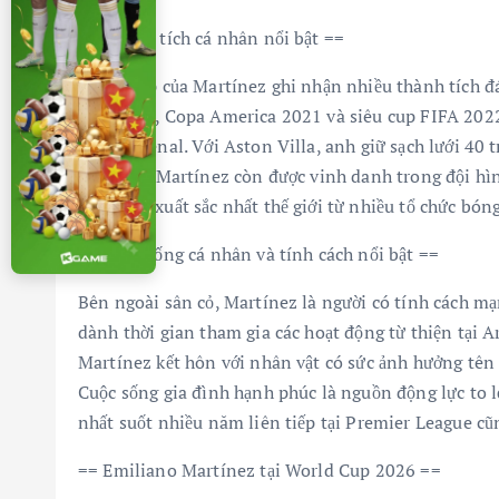
== Thành tích cá nhân nổi bật ==
Sự nghiệp của Martínez ghi nhận nhiều thành tích đ
Cup 2022, Copa America 2021 và siêu cup FIFA 2022.
cùng Arsenal. Với Aston Villa, anh giữ sạch lưới 40 
Ngoài ra, Martínez còn được vinh danh trong đội hìn
Thủ môn xuất sắc nhất thế giới từ nhiều tổ chức bóng
== Cuộc sống cá nhân và tính cách nổi bật ==
Bên ngoài sân cỏ, Martínez là người có tính cách m
dành thời gian tham gia các hoạt động từ thiện tại 
Martínez kết hôn với nhân vật có sức ảnh hưởng tên
Cuộc sống gia đình hạnh phúc là nguồn động lực to l
nhất suốt nhiều năm liên tiếp tại Premier League cũ
== Emiliano Martínez tại World Cup 2026 ==