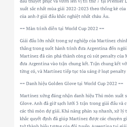
đấu thuyết phục và vươn lên vị trí thứ 7 tại Premi
xuất sắc nhất mùa giải 2022-2023 theo thống kê của 
của anh ở giải đấu khắc nghiệt nhất châu Âu.
== Màn trình diễn tại World Cup 2022 ==
Giải đấu lớn nhất trong sự nghiệp của Martínez chín
thắng trong suốt hành trình đưa Argentina đến ngôi v
Martínez đã cản phá thành công cú sút penalty của 
đưa Argentina vào trận chung kết. Trận chung kết với
từng có, và Martínez tiếp tục tỏa sáng ở loạt penalt
== Danh hiệu Golden Glove tại World Cup 2022 ==
Martínez xứng đáng nhận danh hiệu Thủ môn xuất s
Glove. Anh đã giữ sạch lưới 3 trận trong giải đấu và 
các thủ môn dự giải. Khả năng phản xạ nhanh, xử lý 
khắc quyết định đã giúp Martínez được các chuyên gia
trở thành biểu tượng của đội tuyển Argentina tại giải