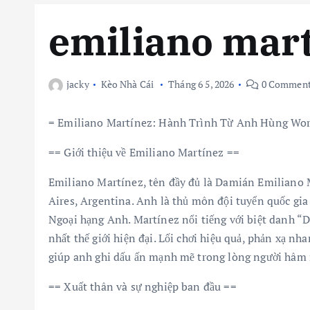
emiliano mar
jacky
Kèo Nhà Cái
Tháng 6 5, 2026
0 Comment
= Emiliano Martínez: Hành Trình Từ Anh Hùng Wo
== Giới thiệu về Emiliano Martínez ==
Emiliano Martínez, tên đầy đủ là Damián Emiliano 
Aires, Argentina. Anh là thủ môn đội tuyển quốc gia 
Ngoại hạng Anh. Martínez nổi tiếng với biệt danh “
nhất thế giới hiện đại. Lối chơi hiệu quả, phản xạ 
giúp anh ghi dấu ấn mạnh mẽ trong lòng người hâm 
== Xuất thân và sự nghiệp ban đầu ==