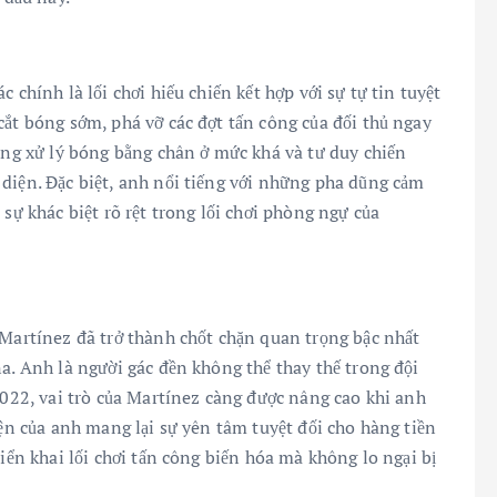
 chính là lối chơi hiếu chiến kết hợp với sự tự tin tuyệt
cắt bóng sớm, phá vỡ các đợt tấn công của đối thủ ngay
năng xử lý bóng bằng chân ở mức khá và tư duy chiến
diện. Đặc biệt, anh nổi tiếng với những pha dũng cảm
sự khác biệt rõ rệt trong lối chơi phòng ngự của
 Martínez đã trở thành chốt chặn quan trọng bậc nhất
a. Anh là người gác đền không thể thay thế trong đội
2022, vai trò của Martínez càng được nâng cao khi anh
iện của anh mang lại sự yên tâm tuyệt đối cho hàng tiền
riển khai lối chơi tấn công biến hóa mà không lo ngại bị