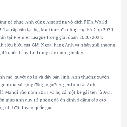
áng nể phục. Anh cùng Argentina vô địch FIFA World
 Tại cấp câu lạc bộ, Martínez đã nâng cup FA Cup 2020
trận tại Premier League trong giai đoạn 2020-2024.
h tiêu biểu của Giải Ngoại hạng Anh và nhận giải thưởng
 đá quốc tế uy tín trong các năm gần đây.
ạnh mẽ, quyết đoán và đầy bản lĩnh. Anh thường xuyên
Argentina và cộng đồng người Argentina tại Anh.
 là Mandi vào năm 2021 và họ có một bé gái tên là Ava.
ớn giúp anh duy trì phong độ ổn định ở đẳng cấp cao
ng như đội tuyển quốc gia.