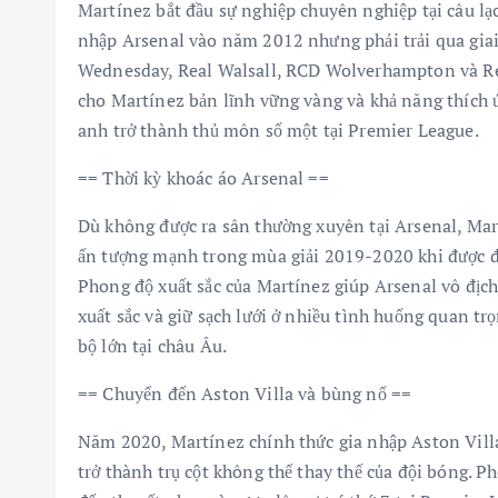
Martínez bắt đầu sự nghiệp chuyên nghiệp tại câu lạ
nhập Arsenal vào năm 2012 nhưng phải trải qua giai 
Wednesday, Real Walsall, RCD Wolverhampton và Re
cho Martínez bản lĩnh vững vàng và khả năng thích 
anh trở thành thủ môn số một tại Premier League.
== Thời kỳ khoác áo Arsenal ==
Dù không được ra sân thường xuyên tại Arsenal, Mart
ấn tượng mạnh trong mùa giải 2019-2020 khi được đ
Phong độ xuất sắc của Martínez giúp Arsenal vô địc
xuất sắc và giữ sạch lưới ở nhiều tình huống quan tr
bộ lớn tại châu Âu.
== Chuyển đến Aston Villa và bùng nổ ==
Năm 2020, Martínez chính thức gia nhập Aston Villa
trở thành trụ cột không thể thay thế của đội bóng. P