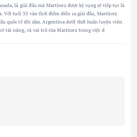
nada, là giải đấu mà Martínez được kỳ vọng sẽ tiếp tục là
. Với tuổi 33 vào thời điểm diễn ra giải đấu, Martínez
ấu quốc tế dồi dào. Argentina dưới thời huấn luyện viên
ẻ tài năng, và vai trò của Martínez trong việc d