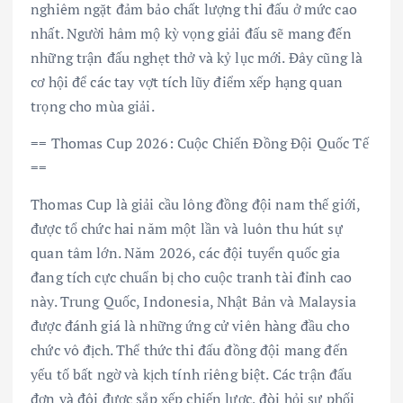
nghiêm ngặt đảm bảo chất lượng thi đấu ở mức cao
nhất. Người hâm mộ kỳ vọng giải đấu sẽ mang đến
những trận đấu nghẹt thở và kỷ lục mới. Đây cũng là
cơ hội để các tay vợt tích lũy điểm xếp hạng quan
trọng cho mùa giải.
== Thomas Cup 2026: Cuộc Chiến Đồng Đội Quốc Tế
==
Thomas Cup là giải cầu lông đồng đội nam thế giới,
được tổ chức hai năm một lần và luôn thu hút sự
quan tâm lớn. Năm 2026, các đội tuyển quốc gia
đang tích cực chuẩn bị cho cuộc tranh tài đỉnh cao
này. Trung Quốc, Indonesia, Nhật Bản và Malaysia
được đánh giá là những ứng cử viên hàng đầu cho
chức vô địch. Thể thức thi đấu đồng đội mang đến
yếu tố bất ngờ và kịch tính riêng biệt. Các trận đấu
đơn và đôi được sắp xếp chiến lược, đòi hỏi sự phối