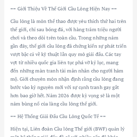
== Giới Thiệu Về Thế Giới Cầu Lông Hiện Nay ==
Cầu lông là môn thể thao được yêu thích thứ hai trên
thế giới, chỉ sau bóng đá, với hàng trăm triệu người
chơi và theo dõi trên toàn cầu. Trong những năm
gần đây, thế giới cầu lông đã chứng kiến sự phát triển
vượt bậc cả về kỹ thuật lẫn quy mô giải đấu. Các tay
vợt từ nhiều quốc gia liên tục phá vỡ kỷ lục, mang
đến những màn tranh tài mãn nhãn cho người hâm
mộ. Giới chuyên môn nhận định rằng cầu lông đang
bước vào kỷ nguyên mới với sự cạnh tranh gay gắt
hơn bao giờ hết. Năm 2026 được kỳ vọng sẽ là một
năm bùng nổ của làng cầu lông thế giới.
== Hệ Thống Giải Đấu Cầu Lông Quốc Tế ==
Hiện tại, Liên đoàn Cầu lông Thế giới (BWF) quản lý