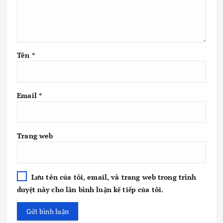
Tên
*
Email
*
Trang web
Lưu tên của tôi, email, và trang web trong trình
duyệt này cho lần bình luận kế tiếp của tôi.