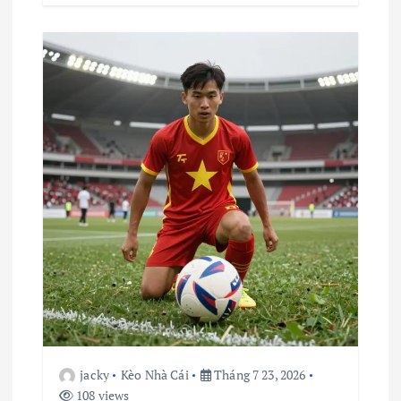
jacky
Kèo Nhà Cái
Tháng 7 23, 2026
108 views