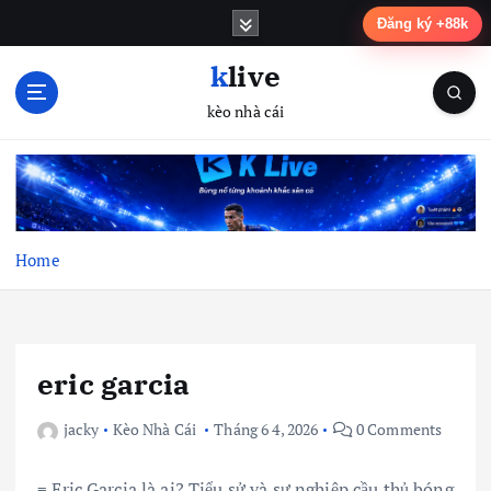
S
Đăng ký +88k
k
i
klive
p
kèo nhà cái
t
o
c
o
n
t
Home
e
n
t
eric garcia
jacky
Kèo Nhà Cái
Tháng 6 4, 2026
0 Comments
= Eric Garcia là ai? Tiểu sử và sự nghiệp cầu thủ bóng