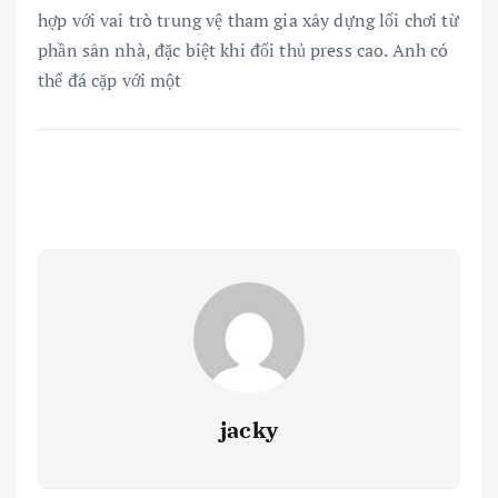
hợp với vai trò trung vệ tham gia xây dựng lối chơi từ
phần sân nhà, đặc biệt khi đối thủ press cao. Anh có
thể đá cặp với một
jacky