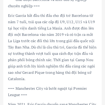
chuyên nghiệp ===
Eric Garcia bắt đầu thi đấu cho đội trẻ Barcelona từ
năm 7 tuổi, trải qua các cấp độ U9, U12, U15 và U19
tại học viện danh tiếng La Masia. Anh được đôn lên
đội một Barcelona vào năm 2019 và có trận ra mắt
La Liga trước các đối thủ lớn trong giải đấu quốc nội
Tây Ban Nha. Dù chỉ là cầu thủ trẻ, Garcia đã thể hiện
sự trưởng thành vượt tuổi qua cách đọc trận đấu và
phân phối bóng chính xác. Thời gian tại Camp Nou
giúp anh tích lũy kinh nghiệm thi đấu cùng các ngôi
sao như Gerard Pique trong hàng thủ đội bóng xứ
Catalonia.
=== Manchester City và bước ngoặt tại Premier
League ===
Năm 2021, Eric Garcia chuyển sang Manchester City