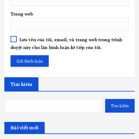
Trang web
Lưu tên của tôi, email, và trang web trong trình
duyệt này cho lần bình luận kế tiếp của tôi.
Tìm kiếm
Tìm kiếm
Bài viết mới