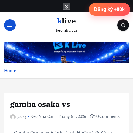
S
Đăng ký +88k
k
i
klive
p
kèo nhà cái
t
o
c
o
n
t
Home
e
n
t
gamba osaka vs
jacky
Kèo Nhà Cái
Tháng 6 4, 2026
0 Comments
= Gamba Osaka và Hành Trình Hướng Tới World