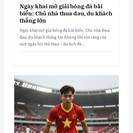
i
Ngày khai mở giải bóng đá bãi
biển: Chủ nhà thua đau, du khách
ế
thắng lớn
Ngày khai mở giải bóng đá bãi biển: Chủ nhà thua
t
đau, du khách thắng lớn Không khí rộn ràng của
một ngày hội thể thao – du lịch đã…