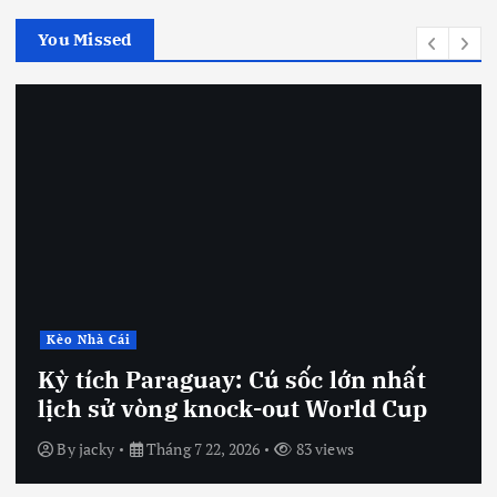
You Missed
Kèo Nhà Cái
Kỳ tích Paraguay: Cú sốc lớn nhất
lịch sử vòng knock-out World Cup
By
jacky
Tháng 7 22, 2026
83 views