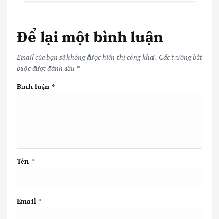
Để lại một bình luận
Email của bạn sẽ không được hiển thị công khai.
Các trường bắt
buộc được đánh dấu
*
Bình luận
*
Tên
*
Email
*