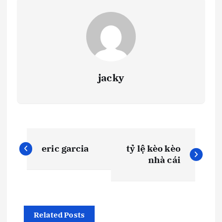
jacky
Đ
eric garcia
tỷ lệ kèo kèo
i
nhà cái
ề
u
Related Posts