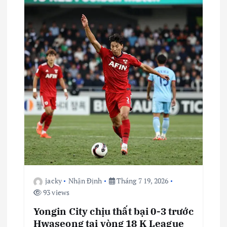
ư
ớ
n
g
b
à
i
v
jacky
Nhận Định
Tháng 7 19, 2026
93 views
i
Yongin City chịu thất bại 0-3 trước
Hwaseong tại vòng 18 K League