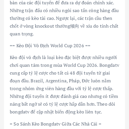
bàn của các đội tuyển để đưa ra dự đoán chính xác.
Những trận đấu có nhiều ngôi sao tấn công hàng đầu
thường có kèo tài cao. Ngược lại, các trận cầu then
chốt ở vòng knockout thường倾向 về xỉu do tính chất
quan trọng.
== Kèo Đội Vô Địch World Cup 2026 ==
Kèo đội vô địch là loại kèo đặc biệt được nhiều người
chơi quan tâm trong mùa World Cup 2026. Bongdatv
cung cấp tỷ lệ cược cho tất cả 48 đội tuyển từ giai
đoạn đầu. Brazil, Argentina, Pháp, Đức luôn nằm
trong nhóm ứng viên hàng đầu với tỷ lệ cược thấp.
Những đội tuyển ít được đánh giá cao nhưng có tiềm
năng bất ngờ sẽ có tỷ lệ cược hấp dẫn hơn. Theo dõi
bongdatv để cập nhật biến động kèo liên tục.
= So Sánh Kèo Bongdatv Giữa Các Nhà Cái =