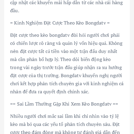
cập nhật các khuyến mãi hấp dẫn từ các nhà cái hàng
đầu.
= Kinh Nghiệm Đặt Cược Theo Kèo Bongdatv =
Đặt cược theo kèo bongdatv đòi hỏi người chơi phải
có chiến lược rõ ràng và quản lý vốn hiệu quả. Không
nên đặt cược tất cả tiền vào một trận đấu duy nhất
mà cần phân bổ hợp lý. Theo dõi biến động kèo
trong vài ngày trước trận đấu giúp nhận ra xu hướng
đặt cược của thị trường. Bongdatv khuyến nghị người
chơi kết hợp phân tích chuyên gia với kinh nghiệm cá
nhân để đưa ra quyết định chính xác.
== Sai Lầm Thường Gặp Khi Xem Kèo Bongdatv ==
Nhiều người chơi mắc sai lầm khi chỉ nhìn vào tỷ lệ
kèo mà bỏ qua các yếu tố phân tích chuyên sâu. Đặt
cược theo đám đông mà không tự đánh giá dẫn đến