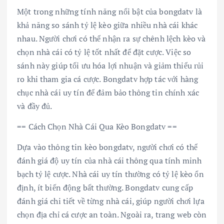
Một trong những tính năng nổi bật của bongdatv là
khả năng so sánh tỷ lệ kèo giữa nhiều nhà cái khác
nhau. Người chơi có thể nhận ra sự chênh lệch kèo và
chọn nhà cái có tỷ lệ tốt nhất để đặt cược. Việc so
sánh này giúp tối ưu hóa lợi nhuận và giảm thiểu rủi
ro khi tham gia cá cược. Bongdatv hợp tác với hàng
chục nhà cái uy tín để đảm bảo thông tin chính xác
và đầy đủ.
== Cách Chọn Nhà Cái Qua Kèo Bongdatv ==
Dựa vào thông tin kèo bongdatv, người chơi có thể
đánh giá độ uy tín của nhà cái thông qua tính minh
bạch tỷ lệ cược. Nhà cái uy tín thường có tỷ lệ kèo ổn
định, ít biến động bất thường. Bongdatv cung cấp
đánh giá chi tiết về từng nhà cái, giúp người chơi lựa
chọn địa chỉ cá cược an toàn. Ngoài ra, trang web còn