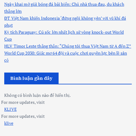
Ngày khai mở giải bóng đá bãi biển: Chủ nhà thua đau, du khách
thắng lớn
ĐT Việt Nam khiến Indonesia ‘đứng ngồi không yên’ với vũ khí đá
phạt
Kỳ tích Paraguay: Cú sốc lớn nhất lịch sử vòng knock-out World
Cup
HLV Timor Leste thẳng thắn: “Chúng tôi thua Việt Nam từ A đến Z”
World Cup 2030: Giấc mơ 64 đội và cuộc chơi quyền lực bên lề sân
cỏ
Bình luận gần đây
Không có bình luận nào để hiển thị.
For more updates, visit
KLIVE
For more updates, visit
klive