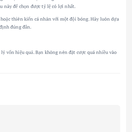
 này để chọn được tỷ lệ có lợi nhất.
 hoặc thiên kiến cá nhân với một đội bóng. Hãy luôn dựa
 định đúng đắn.
 lý vốn hiệu quả. Bạn không nên đặt cược quá nhiều vào