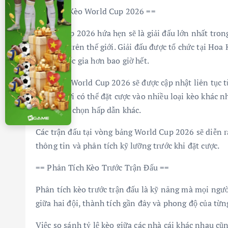
== Tỷ Lệ Kèo World Cup 2026 ==
World Cup 2026 hứa hẹn sẽ là giải đấu lớn nhất trong
khắp nơi trên thế giới. Giải đấu được tổ chức tại Ho
nhiều quốc gia hơn bao giờ hết.
Tỷ lệ kèo World Cup 2026 sẽ được cập nhật liên tục từ
Người chơi có thể đặt cược vào nhiều loại kèo khác n
nhiều lựa chọn hấp dẫn khác.
Các trận đấu tại vòng bảng World Cup 2026 sẽ diễn ra
thông tin và phân tích kỹ lưỡng trước khi đặt cược.
== Phân Tích Kèo Trước Trận Đấu ==
Phân tích kèo trước trận đấu là kỹ năng mà mọi người
giữa hai đội, thành tích gần đây và phong độ của từn
Việc so sánh tỷ lệ kèo giữa các nhà cái khác nhau cũ