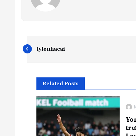
Đ
tylenhacai
i
ề
Related Posts
u
h
j
Yon
ư
tr
Lea