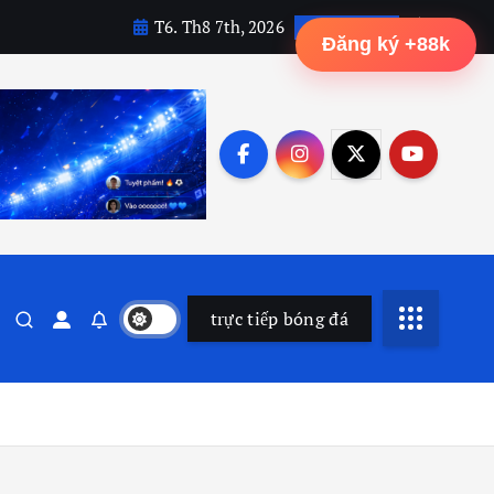
T6. Th8 7th, 2026
7:30:30 PM
Đăng ký +88k
trực tiếp bóng đá