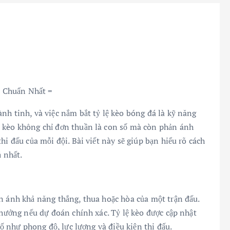
 Chuẩn Nhất =
nh tinh, và việc nắm bắt tỷ lệ kèo bóng đá là kỹ năng
 kèo không chỉ đơn thuần là con số mà còn phản ánh
hi đấu của mỗi đội. Bài viết này sẽ giúp bạn hiểu rõ cách
ả nhất.
n ánh khả năng thắng, thua hoặc hòa của một trận đấu.
thưởng nếu dự đoán chính xác. Tỷ lệ kèo được cập nhật
tố như phong độ, lực lượng và điều kiện thi đấu.