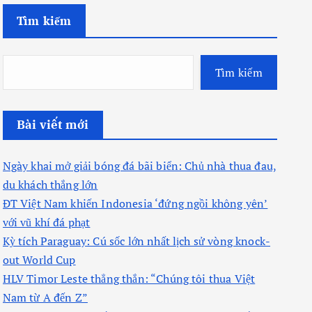
Tìm kiếm
Tìm kiếm
Bài viết mới
Ngày khai mở giải bóng đá bãi biển: Chủ nhà thua đau,
du khách thắng lớn
ĐT Việt Nam khiến Indonesia ‘đứng ngồi không yên’
với vũ khí đá phạt
Kỳ tích Paraguay: Cú sốc lớn nhất lịch sử vòng knock-
out World Cup
HLV Timor Leste thẳng thắn: “Chúng tôi thua Việt
Nam từ A đến Z”