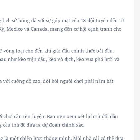
 lịch sử bóng đá với sự góp mặt của 48 đội tuyển đến từ
a Kỳ, Mexico và Canada, mang đến cơ hội cạnh tranh cho
 vòng loại cho đến khi giải đấu chính thức bắt đầu.
hau như kèo trận đấu, kèo vô địch, kèo vua phá lưới và
 với cường độ cao, đòi hỏi người chơi phải nắm bắt
 chơi cần rèn luyện. Bạn nên xem xét lịch sử đối đầu
g cầu thủ để đưa ra dự đoán chính xác.
ng là một chiến lược thông minh. Mỗi nhà cái có thể đưa