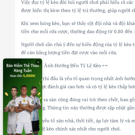
Việc đọc tỷ lệ kèo đòi hỏi người chơi phải hiểu rõ cá
được hiển thị kèm theo tỷ lệ trả thưởng, giúp người c
Khi xem bảng kèo, bạn sẽ thấy cột đội nhà và đội khá
tiền cho mỗi cửa cược, thường dao động từ 0.80 đến 
Người chơi cần chú ý đến sự biến động của tỷ lệ kèo t
để cân bằng lượng tiền đặt cược vào mỗi cửa.
×
== Yếu Tố Ảnh Hưởng Đến Tỷ Lệ Kèo ==
Phong độ thi đấu là yếu tố quan trọng nhất ảnh hưởng
tiếp sẽ được đánh giá cao hơn và có tỷ lệ kèo thấp hơ
Lực lượng ra sân cũng đóng vai trò then chốt, bao gồ
quan trọng. Thông tin này thường được cập nhật gần g
Ngoài ra, yếu tố sân nhà, thời tiết, áp lực tâm lý và
đưa ra tỷ lệ kèo chính xác nhất cho người chơi.