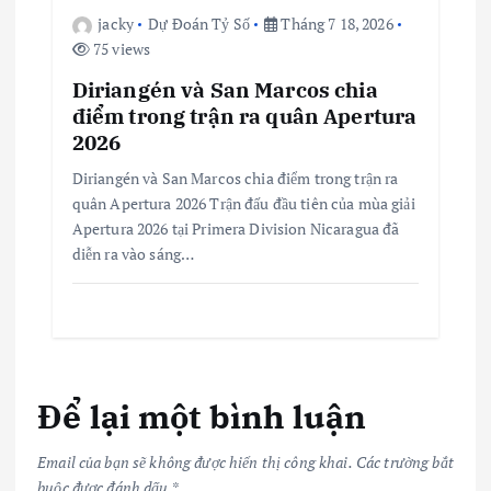
jacky
Dự Đoán Tỷ Số
Tháng 7 18, 2026
75 views
Diriangén và San Marcos chia
điểm trong trận ra quân Apertura
2026
Diriangén và San Marcos chia điểm trong trận ra
quân Apertura 2026 Trận đấu đầu tiên của mùa giải
Apertura 2026 tại Primera Division Nicaragua đã
diễn ra vào sáng…
Để lại một bình luận
Email của bạn sẽ không được hiển thị công khai.
Các trường bắt
buộc được đánh dấu
*