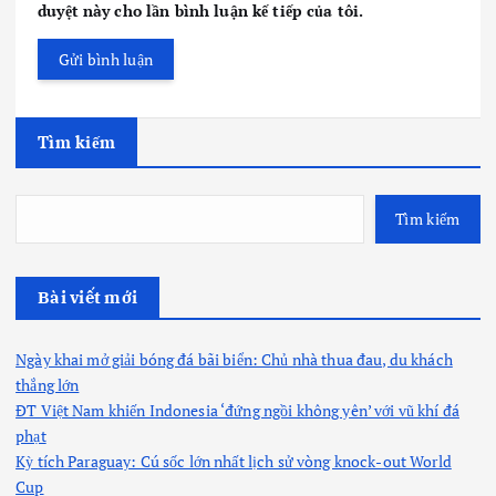
duyệt này cho lần bình luận kế tiếp của tôi.
Tìm kiếm
Tìm kiếm
Bài viết mới
Ngày khai mở giải bóng đá bãi biển: Chủ nhà thua đau, du khách
thắng lớn
ĐT Việt Nam khiến Indonesia ‘đứng ngồi không yên’ với vũ khí đá
phạt
Kỳ tích Paraguay: Cú sốc lớn nhất lịch sử vòng knock-out World
Cup