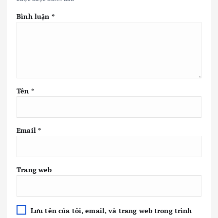
Bình luận
*
Tên
*
Email
*
Trang web
Lưu tên của tôi, email, và trang web trong trình