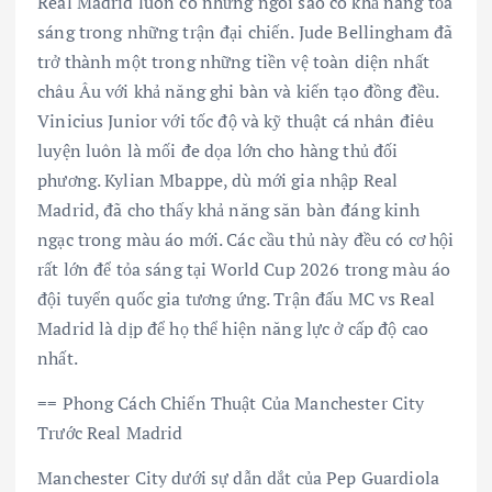
Real Madrid luôn có những ngôi sao có khả năng tỏa
sáng trong những trận đại chiến. Jude Bellingham đã
trở thành một trong những tiền vệ toàn diện nhất
châu Âu với khả năng ghi bàn và kiến tạo đồng đều.
Vinicius Junior với tốc độ và kỹ thuật cá nhân điêu
luyện luôn là mối đe dọa lớn cho hàng thủ đối
phương. Kylian Mbappe, dù mới gia nhập Real
Madrid, đã cho thấy khả năng săn bàn đáng kinh
ngạc trong màu áo mới. Các cầu thủ này đều có cơ hội
rất lớn để tỏa sáng tại World Cup 2026 trong màu áo
đội tuyển quốc gia tương ứng. Trận đấu MC vs Real
Madrid là dịp để họ thể hiện năng lực ở cấp độ cao
nhất.
== Phong Cách Chiến Thuật Của Manchester City
Trước Real Madrid
Manchester City dưới sự dẫn dắt của Pep Guardiola