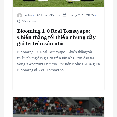
v
jacky
Dự Đoán Tỷ Số
Tháng 7 21, 2026
i
75 views
Blooming 1-0 Real Tomayapo:
ế
Chiến thắng tối thiểu nhưng đầy
giá trị trên sân nhà
t
Blooming 1-0 Real Tomayapo: Chiến thắng tối
thiểu nhưng đầy giá trị trên sân nhà Trận đấu tại
vòng 9 Apertura Primera División Bolivia 2026 giữa
Blooming và Real Tomayapo…