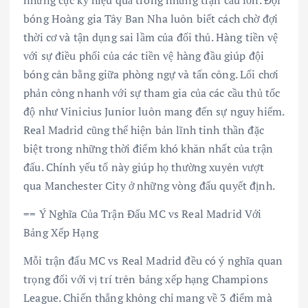
bóng Hoàng gia Tây Ban Nha luôn biết cách chờ đợi
thời cơ và tận dụng sai lầm của đối thủ. Hàng tiền vệ
với sự điều phối của các tiền vệ hàng đầu giúp đội
bóng cân bằng giữa phòng ngự và tấn công. Lối chơi
phản công nhanh với sự tham gia của các cầu thủ tốc
độ như Vinicius Junior luôn mang đến sự nguy hiểm.
Real Madrid cũng thể hiện bản lĩnh tinh thần đặc
biệt trong những thời điểm khó khăn nhất của trận
đấu. Chính yếu tố này giúp họ thường xuyên vượt
qua Manchester City ở những vòng đấu quyết định.
== Ý Nghĩa Của Trận Đấu MC vs Real Madrid Với
Bảng Xếp Hạng
Mỗi trận đấu MC vs Real Madrid đều có ý nghĩa quan
trọng đối với vị trí trên bảng xếp hạng Champions
League. Chiến thắng không chỉ mang về 3 điểm mà