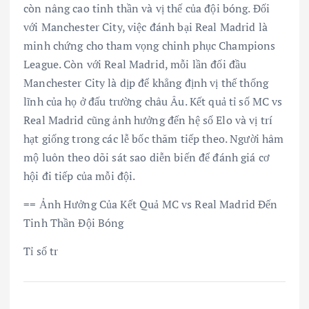
còn nâng cao tinh thần và vị thế của đội bóng. Đối
với Manchester City, việc đánh bại Real Madrid là
minh chứng cho tham vọng chinh phục Champions
League. Còn với Real Madrid, mỗi lần đối đầu
Manchester City là dịp để khẳng định vị thế thống
lĩnh của họ ở đấu trường châu Âu. Kết quả tỉ số MC vs
Real Madrid cũng ảnh hưởng đến hệ số Elo và vị trí
hạt giống trong các lễ bốc thăm tiếp theo. Người hâm
mộ luôn theo dõi sát sao diễn biến để đánh giá cơ
hội đi tiếp của mỗi đội.
== Ảnh Hưởng Của Kết Quả MC vs Real Madrid Đến
Tinh Thần Đội Bóng
Tỉ số tr