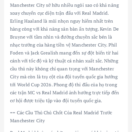
Manchester City sở hữu nhiều ngôi sao có khả năng
xoay chuyển cục diện trận đấu với Real Madrid.
Erling Haaland là mũi nhọn nguy hiểm nhất trên
hàng công với khả năng săn bàn ấn tượng. Kevin De
Bruyne với tầm nhìn và đường chuyền sắc bén là
nhạc trưởng của hàng tiền vệ Manchester City. Phil
Foden và Jack Grealish mang đến sự đột biến từ hai
cánh với tốc độ và kỹ thuật cá nhân xuất sắc. Những
cầu thủ này không chỉ quan trọng với Manchester
City mà còn là trụ cột của đội tuyển quốc gia hướng
tới World Cup 2026. Phong độ thi đấu của họ trong
các trận MC vs Real Madrid ảnh hưởng trực tiếp đến
cơ hội được triệu tập vào đội tuyển quốc gia.
== Các Cầu Thủ Chủ Chốt Của Real Madrid Trước
Manchester City