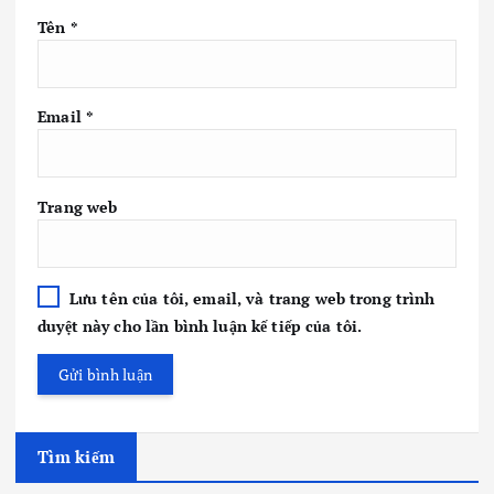
Tên
*
Email
*
Trang web
Lưu tên của tôi, email, và trang web trong trình
duyệt này cho lần bình luận kế tiếp của tôi.
Tìm kiếm