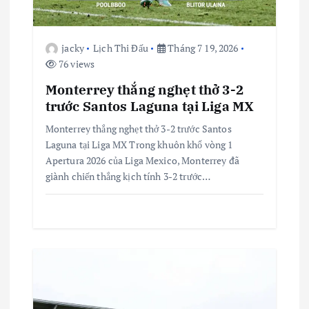
i
ế
jacky
Lịch Thi Đấu
Tháng 7 19, 2026
76 views
t
Monterrey thắng nghẹt thở 3-2
trước Santos Laguna tại Liga MX
Monterrey thắng nghẹt thở 3-2 trước Santos
Laguna tại Liga MX Trong khuôn khổ vòng 1
Apertura 2026 của Liga Mexico, Monterrey đã
giành chiến thắng kịch tính 3-2 trước…