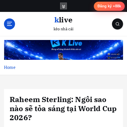
S
Đăng ký +88k
k
i
klive
p
kèo nhà cái
t
o
c
o
n
t
Home
e
n
t
Raheem Sterling: Ngôi sao
nào sẽ tỏa sáng tại World Cup
2026?