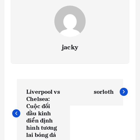
jacky
Đ
Liverpool vs
sorloth
i
Chelsea:
Cuộc đối
ề
đầu kinh
điển định
u
hình tương
lai bóng đá