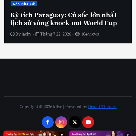
Kèo Nhà Cái
Kỳ tích Paraguay: Cú sốc lớn nhất
lịch sử vòng knock-out World Cup
By
jacky
Tháng 7 22, 2026
104 views
Copyright © 2026 klive | Powered by
Desert Themes
x
x