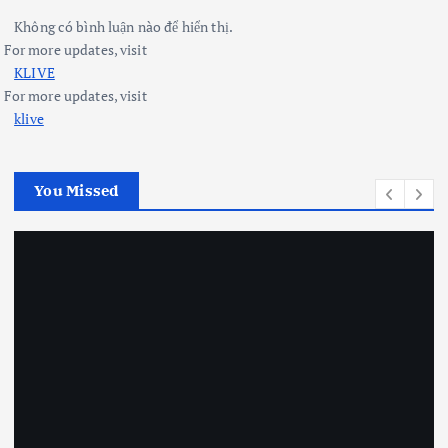
Không có bình luận nào để hiển thị.
For more updates, visit
KLIVE
For more updates, visit
klive
You Missed