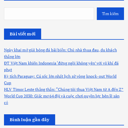
Tìm kiếm
Bài viết mới
Ngày khai mở giải bóng đá bãi biển: Chủ nhà thua đau, du khách
thắng lớn
ĐT Việt Nam khiến Indonesia ‘đứng ngồi không yên’ với vũ khí đá
phạt
Kỳ tích Paraguay: Cú sốc lớn nhất lịch sử vòng knock-out World
Cup
HLV Timor Leste thẳng thắn: “Chúng tôi thua Việt Nam từ A đến Z”
World Cup 2030: Giấc mơ 64 đội và cuộc chơi quyền lực bên lề sân
cỏ
Bình luận gần đây