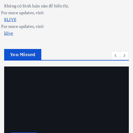
Không có bình luận nào để hiển thị.
For more updates, visit
KLIVE
For more updates, visit
klive
You Missed