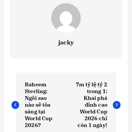
jacky
Đ
Raheem
7m tỷ lệ tỷ 2
i
Sterling:
trong 1:
Ngôi sao
Khai phá
ề
nào sẽ tỏa
đỉnh cao
sáng tại
World Cup
u
World Cup
2026 chỉ
2026?
còn 1 ngày!