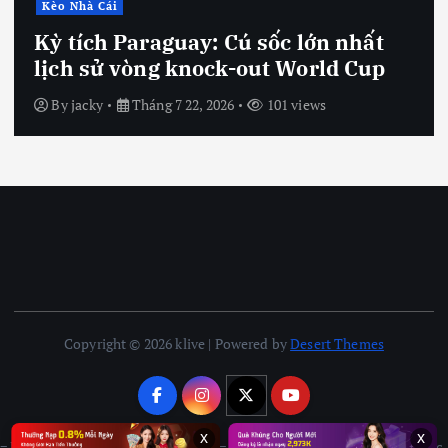
Kèo Nhà Cái
Kỳ tích Paraguay: Cú sốc lớn nhất
lịch sử vòng knock-out World Cup
By
jacky
Tháng 7 22, 2026
101 views
Copyright © 2026 klive | Powered by
Desert Themes
x
x
= Miễn Trách Và Tuân Thủ Pháp Lý = Mọi nội dung nhận định, công thức