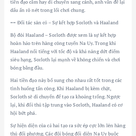
tiền đạo cắm hay di chuyển sang cánh, anh vẫn để lại
dấu ấn rõ nét trong lối chơi chung.
== Đối tác sân cỏ – Sự kết hợp Sorloth và Haaland
Bộ đôi Haaland – Sorloth được xem là sự kết hợp
hoàn hảo trên hàng công tuyển Na Uy. Trong khi
Haaland nổi tiếng với tốc độ và khả năng dứt điểm
siêu hạng, Sorloth lại mạnh về không chiến và chơi
bóng bằng đầu.
Hai tiền đạo này bổ sung cho nhau rất tốt trong các
tình huống tấn công. Khi Haaland bị kèm chặt,
Sorloth sẽ di chuyển để tạo ra khoảng trống. Ngược
lại, khi đối thủ tập trung vào Sorloth, Haaland có cơ
hội bứt phá.
Sự hiện diện của cả hai tạo ra sức ép cực lớn lên hàng
thủ đối phương. Các đội bóng đối diện Na Uy buộc