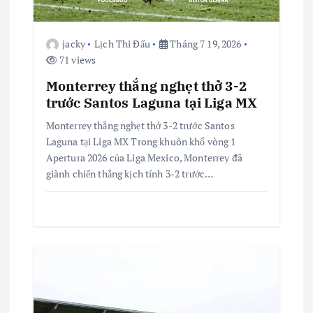
i
ế
jacky
Lịch Thi Đấu
Tháng 7 19, 2026
71 views
t
Monterrey thắng nghẹt thở 3-2
trước Santos Laguna tại Liga MX
Monterrey thắng nghẹt thở 3-2 trước Santos
Laguna tại Liga MX Trong khuôn khổ vòng 1
Apertura 2026 của Liga Mexico, Monterrey đã
giành chiến thắng kịch tính 3-2 trước…