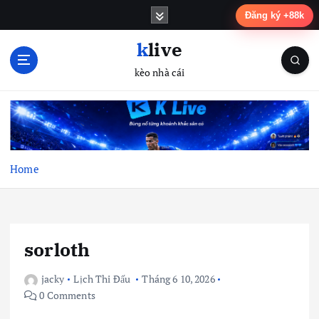
S
Đăng ký +88k
k
i
klive
p
kèo nhà cái
t
o
c
o
n
t
Home
e
n
t
sorloth
jacky
Lịch Thi Đấu
Tháng 6 10, 2026
0 Comments