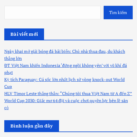
Tìm kiếm
Bài viết mới
Ngày khai mở giải bóng đá bãi biển: Chủ nhà thua đau, du khách
thắng lớn
ĐT Việt Nam khiến Indonesia ‘đứng ngồi không yên’ với vũ khí đá
phạt
Kỳ tích Paraguay: Cú sốc lớn nhất lịch sử vòng knock-out World
Cup
HLV Timor Leste thẳng thắn: “Chúng tôi thua Việt Nam từ A đến Z”
World Cup 2030: Giấc mơ 64 đội và cuộc chơi quyền lực bên lề sân
cỏ
Bình luận gần đây